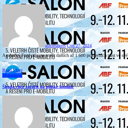
automakers
Čvn 27, 2024
Americký Ford plánuje zrušit dalších až 1 600 pracovních míst ve svém montážním závodě ve španělské Valencii. Automobilka,
…
Read More
Motorsport
Škoda chce zazářit na polské šotolině