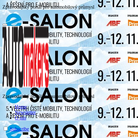
Zpravodajský portál pro automobilový průmysl
Zpravodajský portál pro automobilový průmysl
Home
Newsletter
O nás
Subscribe