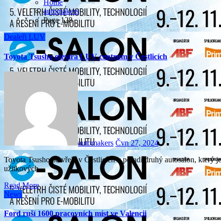
Home
automakers
Page 128
Dealeři
LUV
Toyota Tsusho otevírá LUV centrum v Čestlicích
automakers
Čvn 27, 2024
Toyota Tsusho otevřela v Čestlicích v pořadí druhý autosalon, který je zároveň prvním zcela nově postaveným centrem
užitkových…
Read More
News
Ford ruší 1600 pracovních míst ve Valencii