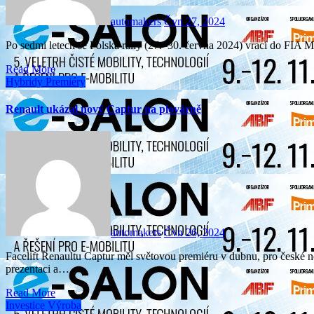
automakers
Čvn 27, 2024
Po sedmi letech se Polská rally (27.–30. června 2024) vrací do FIA 
Read More
Hybridy
Premiéry
Renault ukázal nový Captur na plovárně
automakers
Čvn 26, 2024
Facelift Renaultu Captur měl světovou premiéru v dubnu, pro české novináře uspořádala mluvčí značky Jitka Skaličková
prezentaci a…
Read More
Investice
Výroba