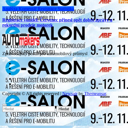
Analýza
Komentář
Registrace
Statistika
Registrace vozidel: Červenec přinesl opět dobré zprávy a
rekordní prodeje motorek
Zpravodajský portál pro automobilový průmysl
Copyright © All rights reserved
|
Newsair
by
Themeansar
.
Vyhledávání