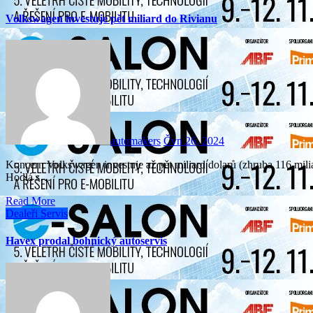
Volkswagen investuje pět miliard do Rivianu
automakers
Čvn 26, 2024
Koncern Volkswagen investuje až pět miliard dolarů (zhruba 116 miliard Kč) do amerického výrobce elektromobilů Rivian.
Hodlá s…
Read More
Dealeři
Servis
Havex prodal bohnický autoservis