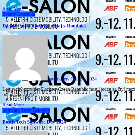
Read More
Eventy
Logistika
Dachser měl fotbalový turnaj v Roudnici
automakers
Čvn 24, 2024
Logistický provider Dachser Czech Republic hostil jeden ze čtyř mezinárodním fotbalových turnajů, které společnost Dachser
pořádá na počest…
Read More
Software
Testy
Tiskovky
Bosch Tech Software Day 2024