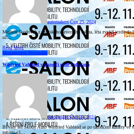
automakers
Čvn 25, 2024
Majitelé škodovek z pražského severního města, léta zvyklí jezdit do bohnického značkového autoservisu Havex, našli v červnu
už…
Read More
Management
Personálie
Winfried Vahland v dozorčí radě Polestaru
automakers
Čvn 24, 2024
Bývalý šéf Škody Auto Winfried Vahland se po ukončení kariéry ve skupině VW nadlouho odmlčel, podle dostupných
informací…