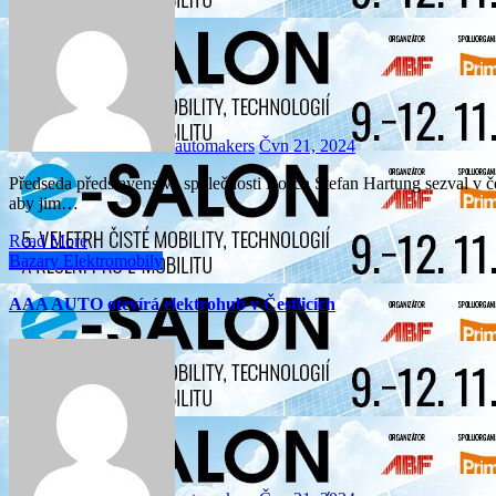
automakers
Čvn 21, 2024
Předseda představenstva společnosti Bosch Stefan Hartung sezval v červnu novináře z celého světa do německého Renningenu
aby jim…
Read More
Bazary
Elektromobily
AAA AUTO otevírá elektrohub v Čestlicích