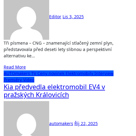
Editor
Lis 3, 2025
Tři písmena – CNG – znamenající stlačený zemní plyn,
představovala před deseti lety slibnou a perspektivní
alternativu ke…
Read More
AUTOmakers TV
Ceny novinek
Elektromobily
Interview
Premiéry
Video
Kia předvedla elektromobil EV4 v
pražských Královicích
automakers
Říj 22, 2025