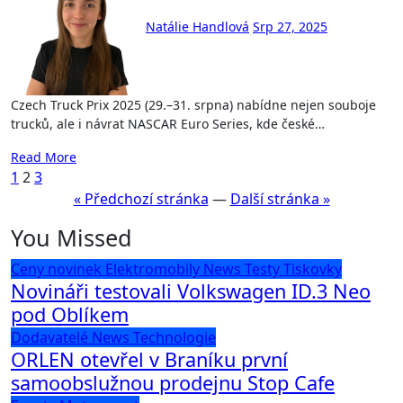
Natálie Handlová
Srp 27, 2025
Czech Truck Prix 2025 (29.–31. srpna) nabídne nejen souboje
trucků, ale i návrat NASCAR Euro Series, kde české…
Read More
Stránkování
1
2
3
« Předchozí stránka
—
Další stránka »
příspěvků
You Missed
Ceny novinek
Elektromobily
News
Testy
Tiskovky
Novináři testovali Volkswagen ID.3 Neo
pod Oblíkem
Dodavatelé
News
Technologie
ORLEN otevřel v Braníku první
samoobslužnou prodejnu Stop Cafe