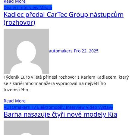
Read More
Dealeři
Interview
Média
Kadlec předal CarTec Group nástupcům
(rozhovor)
automakers
Pro 22, 2025
Týdeník Euro v létě přinesl rozhovor s Karlem Kadlecem, který
se z kariérního manažera vypracoval na největšího
tuzemského…
Read More
AUTOmakers TV
Elektromobily
Interview
Video
Výstavy
Barna nasazuje čtyři nové modely Kia