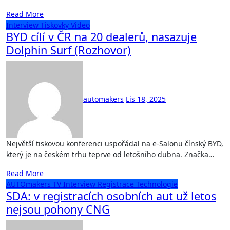
Read More
Interview
Tiskovky
Video
BYD cílí v ČR na 20 dealerů, nasazuje
Dolphin Surf (Rozhovor)
automakers
Lis 18, 2025
Největší tiskovou konferenci uspořádal na e-Salonu čínský BYD,
který je na českém trhu teprve od letošního dubna. Značka…
Read More
AUTOmakers TV
Interview
Registrace
Technologie
SDA: v registracích osobních aut už letos
nejsou pohony CNG