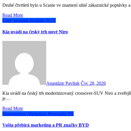
Druhé čtvrtletí bylo u Scanie ve znamení silné zákaznické poptávky 
Read More
Ceny novinek
Hybridy
SUV
Kia uvádí na český trh nové Niro
Anastázie Pavliuk
Čvc 28, 2026
Kia uvádí na český trh modernizovaný crossover-SUV Niro a zveřejňuje jeho ceny. Modernizovaná druhá generace modelu Niro
je…
Read More
Management
Marketing
Personálie
PR
Vošta přebírá marketing a PR značky BYD