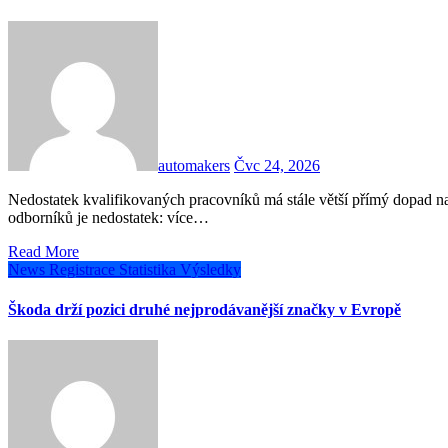
automakers
Čvc 24, 2026
Nedostatek kvalifikovaných pracovníků má stále větší přímý dopad na každodenní pracovní život. Zejména technických
odborníků je nedostatek: více…
Read More
News
Registrace
Statistika
Výsledky
Škoda drží pozici druhé nejprodávanější značky v Evropě