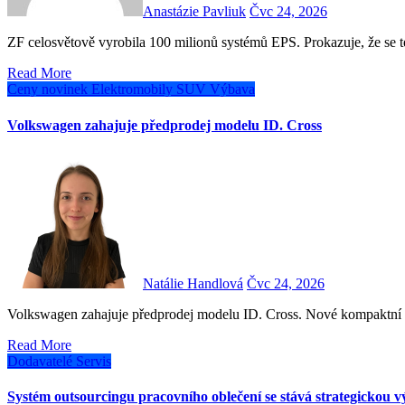
Anastázie Pavliuk
Čvc 24, 2026
ZF celosvětově vyrobila 100 milionů systémů EPS. Prokazuje, že se
Read More
Ceny novinek
Elektromobily
SUV
Výbava
Volkswagen zahajuje předprodej modelu ID. Cross
Natálie Handlová
Čvc 24, 2026
Volkswagen zahajuje předprodej modelu ID. Cross. Nové kompaktní
Read More
Dodavatelé
Servis
Systém outsourcingu pracovního oblečení se stává strategickou