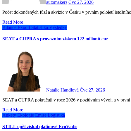
automakers
Čvc 27, 2026
Počet dokončených fúzí a akvizic v Česku v prvním pololetí letošn
Read More
Bilance
Export
Statistika
Výsledky
SEAT a CUPRA s provozním ziskem 122 milionů eur
Natálie Handlová
Čvc 27, 2026
SEAT a CUPRA pokračují v roce 2026 v pozitivním vývoji a v první
Read More
Ankety
Ekologie
Emise
Logistika
STILL opět získal platinové EcoVadis