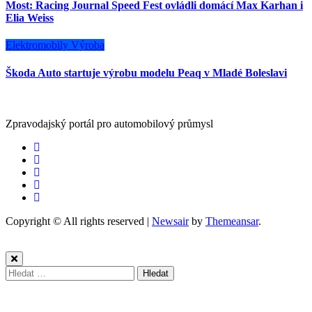
Most: Racing Journal Speed Fest ovládli domácí Max Karhan i
Elia Weiss
Elektromobily
Výroba
Škoda Auto startuje výrobu modelu Peaq v Mladé Boleslavi
Zpravodajský portál pro automobilový průmysl
Copyright © All rights reserved
|
Newsair
by
Themeansar
.
Vyhledávání