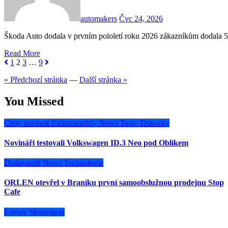
automakers
Čvc 24, 2026
Škoda Auto dodala v prvním pololetí roku 2026 zákazníkům dodala 
Read More
Stránkování
1
2
3
…
9
příspěvků
« Předchozí stránka
—
Další stránka »
You Missed
Ceny novinek
Elektromobily
News
Testy
Tiskovky
Novináři testovali Volkswagen ID.3 Neo pod Oblíkem
Dodavatelé
News
Technologie
ORLEN otevřel v Braníku první samoobslužnou prodejnu Stop
Cafe
Eventy
Motorsport