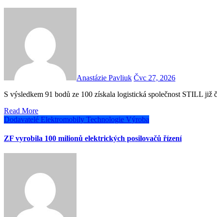
Anastázie Pavliuk
Čvc 27, 2026
S výsledkem 91 bodů ze 100 získala logistická společnost STILL ji
Read More
Dodavatelé
Elektromobily
Technologie
Výroba
ZF vyrobila 100 milionů elektrických posilovačů řízení