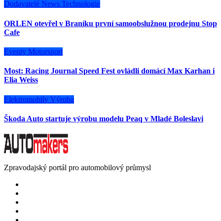
Dodavatelé
News
Technologie
ORLEN otevřel v Braníku první samoobslužnou prodejnu Stop
Cafe
Eventy
Motorsport
Most: Racing Journal Speed Fest ovládli domácí Max Karhan i
Elia Weiss
Elektromobily
Výroba
Škoda Auto startuje výrobu modelu Peaq v Mladé Boleslavi
Zpravodajský portál pro automobilový průmysl