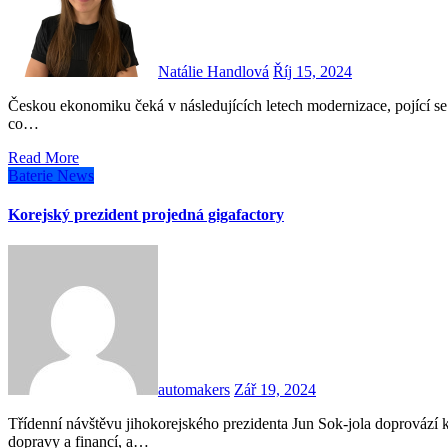
Natálie Handlová
Říj 15, 2024
Českou ekonomiku čeká v následujících letech modernizace, pojící se s obměnou energetiky. Stěžejní pro rozsáhlou změnu bude
co…
Read More
Baterie
News
Korejský prezident projedná gigafactory
automakers
Zář 19, 2024
Třídenní návštěvu jihokorejského prezidenta Jun Sok-jola doprovází korejští ministři obchodu a průmyslu, zahraničních věcí,
dopravy a financí, a…