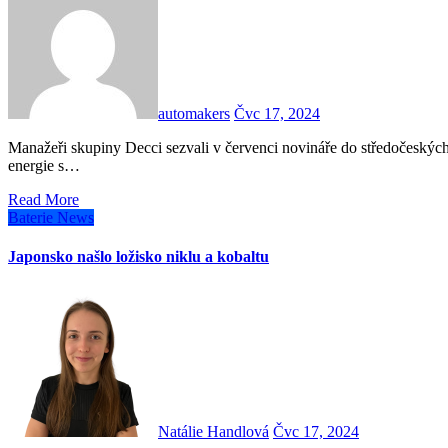
automakers
Čvc 17, 2024
Manažeři skupiny Decci sezvali v červenci novináře do středočeských Vraňan na slavnostní opening nového hybridního zdroje
energie s…
Read More
Baterie
News
Japonsko našlo ložisko niklu a kobaltu
Natálie Handlová
Čvc 17, 2024