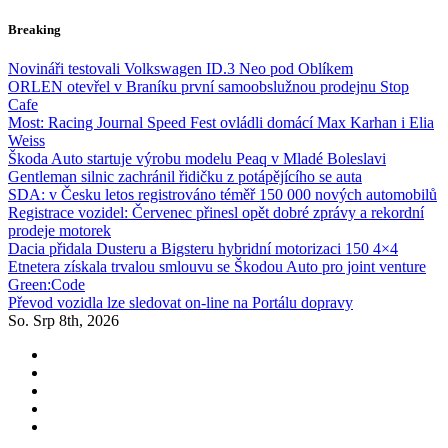
Skip
Breaking
to
content
Novináři testovali Volkswagen ID.3 Neo pod Oblíkem
ORLEN otevřel v Braníku první samoobslužnou prodejnu Stop
Cafe
Most: Racing Journal Speed Fest ovládli domácí Max Karhan i Elia
Weiss
Škoda Auto startuje výrobu modelu Peaq v Mladé Boleslavi
Gentleman silnic zachránil řidičku z potápějícího se auta
SDA: v Česku letos registrováno téměř 150 000 nových automobilů
Registrace vozidel: Červenec přinesl opět dobré zprávy a rekordní
prodeje motorek
Dacia přidala Dusteru a Bigsteru hybridní motorizaci 150 4×4
Etnetera získala trvalou smlouvu se Škodou Auto pro joint venture
Green:Code
Převod vozidla lze sledovat on-line na Portálu dopravy
So. Srp 8th, 2026