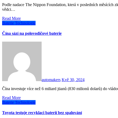
Podle nadace The Nippon Foundation, která v posledních měsících zkoumala mořské dno u ostrova Minami-Torishima společně s
vědci…
Read More
Baterie
Technologie
Čína sází na polovodičové baterie
automakers
Kvě 30, 2024
Čína investuje více než 6 miliard jüanů (830 milionů dolarů) do vl
Read More
Baterie
Technologie
Toyota testuje recyklaci baterií bez spalování