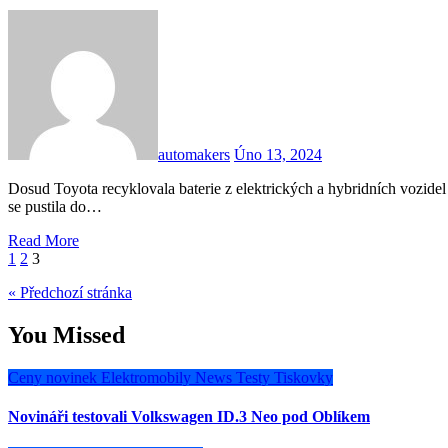
automakers
Úno 13, 2024
Dosud Toyota recyklovala baterie z elektrických a hybridních vozidel pomocí konvenčních spalovacích technik. Loni na podzim
se pustila do…
Read More
Stránkování
1
2
3
příspěvků
« Předchozí stránka
You Missed
Ceny novinek
Elektromobily
News
Testy
Tiskovky
Novináři testovali Volkswagen ID.3 Neo pod Oblíkem