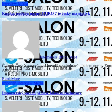
Interview
Média
Kupka: podoba normy EURO 7 je český majstrštyk
automakers
Bře 5, 2024
Časopis Český autoprůmysl hovořil o vyjednávání kolem normy Euro 7 s ministrem dopravy Martinem Kupkou a europoslancem
Alexandrem…
Read More
Importéři
Interview
Média
Importérský speciál přinese bilanční rozhovory