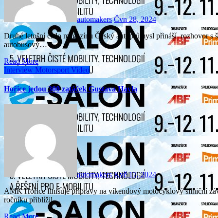
automakers
Čvn 28, 2024
Druhé letošní číslo magazínu Český autoprůmysl přináší rozhovor s šéfem Iveca Davidem Křížem, který vysvětluje, proč se
autobusový…
Read More
Interview
Motorsport
Video
Hořice jedou 300 zatáček Gustava Havla
automakers
Kvě 17, 2024
AMK Hořice finišuje přípravy na víkendový motocyklový silniční závod 300 zatáček Gustava Havla. Letošní program 61.
ročníku přiblížil…
Read More