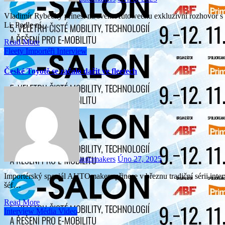
Vladimír Rybecký přinesl na svém Autoweeku exkluzivní rozhovor s evropskou manažerkou čínské automobilky BYD Stellou
Li. Podle ní…
Read More
Fleety
Importéři
Interview
České Toyotě se začalo dařit ve fleetech
automakers
Úno 27, 2025
Importérský speciál AUTOmakers přinese v březnu tradiční sérii interview s českým dovozci aut. Sekci rozhovorů letos otevře
šéf…
Read More
Interview
Média
Video