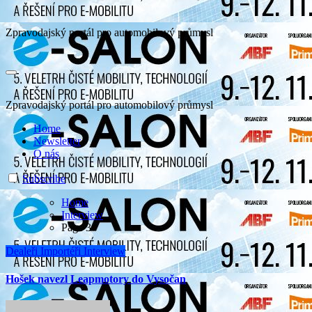
Zpravodajský portál pro automobilový průmysl
Zpravodajský portál pro automobilový průmysl
Home
Newsletter
O nás
Subscribe
Home
Interview
Page 3
Dealeři
Importéři
Interview
Hošek navezl Leapmotory do Vysočan