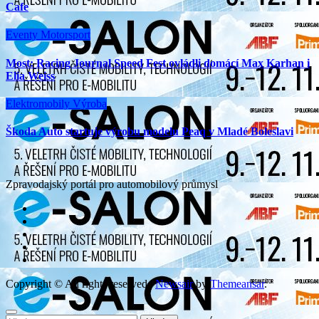
Cafe
Eventy
Motorsport
Most: Racing Journal Speed Fest ovládli domácí Max Karhan i
Elia Weiss
Elektromobily
Výroba
Škoda Auto startuje výrobu modelu Peaq v Mladé Boleslavi
Zpravodajský portál pro automobilový průmysl
Copyright © All rights reserved
|
Newsair
by
Themeansar
.