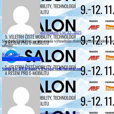
automakers
Čvc 22, 2025
Skupina Emil Frey se letos stala výhradním distributorem vozidel a originálních dílů čínské značky LeapMotor pro region
střední…
Read More
Insider
Interview
Média
Stella Li: BYD bude v Evropě velkým hráčem
automakers
Čvn 8, 2025