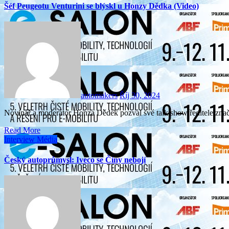
Šéf Peugeotu Venturini se blýskl u Honzy Dědka (Video)
automakers
Říj 30, 2024
Novinář a moderátor Honza Dědek pozval své talk show ředitele z
Read More
Interview
Média
Český autoprůmysl: Iveco se Číny nebojí