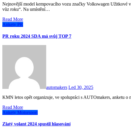
Nejnovější model kempovacího vozu značky Volkswagen Užitkové vozy, California, bodoval v čtenářské anketě „Kempovací
vůz roku“. Na umístění…
Read More
Ankety
PR
PR roku 2024 SDA má svůj TOP 7
automakers
Led 30, 2025
KMN letos opět organizuje, ve spolupráci s AUTOmakers, anketu o 
Read More
Ankety
Motorsport
Zlatý volant 2024 spustil hlasování