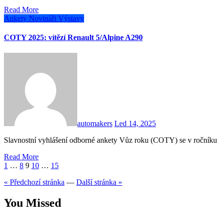
Read More
Ankety
Novináři
Výstavy
COTY 2025: vítězí Renault 5/Alpine A290
automakers
Led 14, 2025
Slavnostní vyhlášení odborné ankety Vůz roku (COTY) se v ročníku
Read More
Stránkování
1
…
8
9
10
…
15
příspěvků
« Předchozí stránka
—
Další stránka »
You Missed