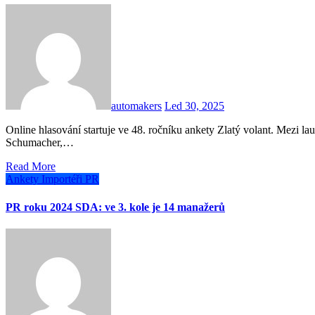
automakers
Led 30, 2025
Online hlasování startuje ve 48. ročníku ankety Zlatý volant. Mezi laureáty tradiční akce najdeme hvězdy jako Michael
Schumacher,…
Read More
Ankety
Importéři
PR
PR roku 2024 SDA: ve 3. kole je 14 manažerů