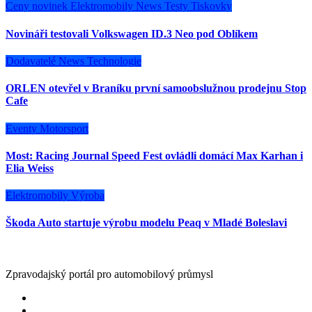
Ceny novinek
Elektromobily
News
Testy
Tiskovky
Novináři testovali Volkswagen ID.3 Neo pod Oblíkem
Dodavatelé
News
Technologie
ORLEN otevřel v Braníku první samoobslužnou prodejnu Stop
Cafe
Eventy
Motorsport
Most: Racing Journal Speed Fest ovládli domácí Max Karhan i
Elia Weiss
Elektromobily
Výroba
Škoda Auto startuje výrobu modelu Peaq v Mladé Boleslavi
Zpravodajský portál pro automobilový průmysl