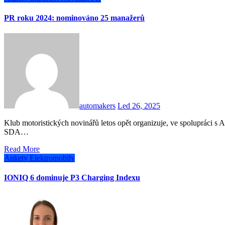
PR roku 2024: nominováno 25 manažerů
automakers
Led 26, 2025
Klub motoristických novinářů letos opět organizuje, ve spolupráci s AUTOmakers, anketu o nejlepší mediální servis v rámci
SDA…
Read More
Ankety
Elektromobily
IONIQ 6 dominuje P3 Charging Indexu