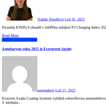
Natálie Handlová
Led 26, 2025
Hyundai IONIQ 6 obsadil v žebříčku nabíjení P3 Charging Index 20
Read More
Ankety
Lakovna
Video
Autobarvou roku 2025 je Evergreen Sprint
automakers
Led 15, 2025
Koncern Axalta Coating Systems vyhlásil celosvětovou automobilovou barvu roku 2025 (Global Automotive Color of the Year).
V letošním…