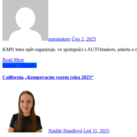
automakers
Úno 2, 2025
KMN letos opět organizuje, ve spolupráci s AUTOmakers, anketu o 
Read More
Ankety
Výsledky
California „Kempovacím vozem roku 2025“
Natálie Handlová
Led 31, 2025