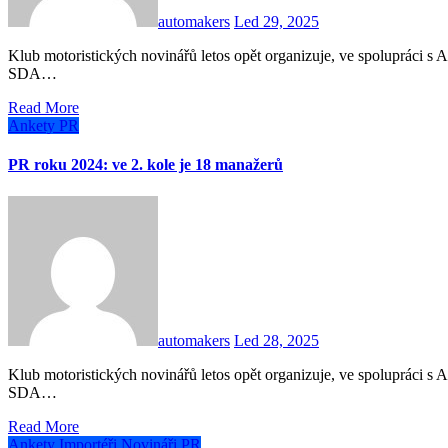
automakers
Led 29, 2025
Klub motoristických novinářů letos opět organizuje, ve spolupráci s AUTOmakers, anketu o nejlepší mediální servis v rámci
SDA…
Read More
Ankety
PR
PR roku 2024: ve 2. kole je 18 manažerů
automakers
Led 28, 2025
Klub motoristických novinářů letos opět organizuje, ve spolupráci s AUTOmakers, anketu o nejlepší mediální servis v rámci
SDA…
Read More
Ankety
Importéři
Novináři
PR