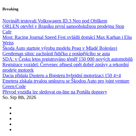
Skip
Breaking
to
content
Novináři testovali Volkswagen ID.3 Neo pod Oblíkem
ORLEN otevřel v Braníku první samoobslužnou prodejnu Stop
Cafe
Most: Racing Journal Speed Fest ovládli domácí Max Karhan i Elia
Weiss
Škoda Auto startuje výrobu modelu Peaq v Mladé Boleslavi
Gentleman silnic zachránil řidičku z potápějícího se auta
SDA: v Česku letos registrováno téměř 150 000 nových automobilů
Registrace vozidel: Červenec přinesl opět dobré zprávy a rekordní
prodeje motorek
Dacia přidala Dusteru a Bigsteru hybridní motorizaci 150 4×4
Etnetera získala trvalou smlouvu se Škodou Auto pro joint venture
Green:Code
Převod vozidla lze sledovat on-line na Portálu dopravy
So. Srp 8th, 2026