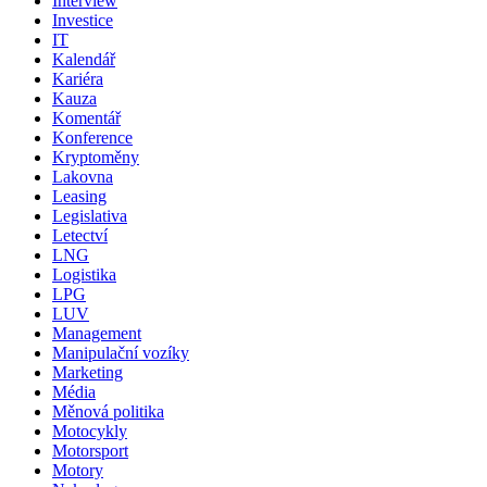
Interview
Investice
IT
Kalendář
Kariéra
Kauza
Komentář
Konference
Kryptoměny
Lakovna
Leasing
Legislativa
Letectví
LNG
Logistika
LPG
LUV
Management
Manipulační vozíky
Marketing
Média
Měnová politika
Motocykly
Motorsport
Motory