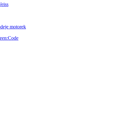
Weiss
odeje motorek
reen:Code