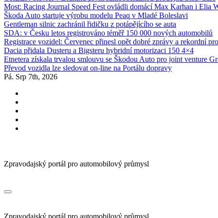
Most: Racing Journal Speed Fest ovládli domácí Max Karhan i Elia 
Škoda Auto startuje výrobu modelu Peaq v Mladé Boleslavi
Gentleman silnic zachránil řidičku z potápějícího se auta
SDA: v Česku letos registrováno téměř 150 000 nových automobilů
Registrace vozidel: Červenec přinesl opět dobré zprávy a rekordní pr
Dacia přidala Dusteru a Bigsteru hybridní motorizaci 150 4×4
Etnetera získala trvalou smlouvu se Škodou Auto pro joint venture G
Převod vozidla lze sledovat on-line na Portálu dopravy
Pá. Srp 7th, 2026
Zpravodajský portál pro automobilový průmysl
Zpravodajský portál pro automobilový průmysl