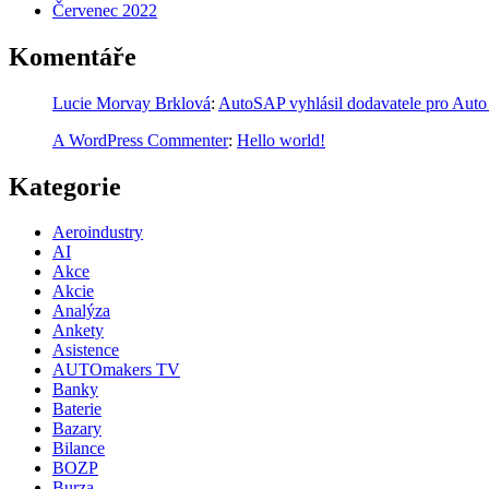
Červenec 2022
Komentáře
Lucie Morvay Brklová
:
AutoSAP vyhlásil dodavatele pro Auto
A WordPress Commenter
:
Hello world!
Kategorie
Aeroindustry
AI
Akce
Akcie
Analýza
Ankety
Asistence
AUTOmakers TV
Banky
Baterie
Bazary
Bilance
BOZP
Burza