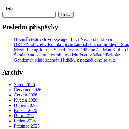
Skip
Hledat
to
Hledat
content
Poslední příspěvky
Novináři testovali Volkswagen ID.3 Neo pod Oblíkem
ORLEN otevřel v Braníku první samoobslužnou prodejnu Stop
Most: Racing Journal Speed Fest ovládli domácí Max Karhan i
Škoda Auto startuje výrobu modelu Peaq v Mladé Boleslavi
Gentleman silnic zachránil řidičku z potápějícího se auta
Archiv
Srpen 2026
Červenec 2026
Červen 2026
Květen 2026
Duben 2026
Březen 2026
Únor 2026
Leden 2026
Prosinec 2025