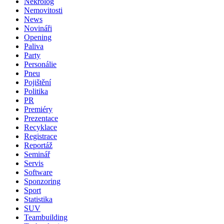
Nekrolog
Nemovitosti
News
Novináři
Opening
Paliva
Party
Personálie
Pneu
Pojištění
Politika
PR
Premiéry
Prezentace
Recyklace
Registrace
Reportáž
Seminář
Servis
Software
Sponzoring
Sport
Statistika
SUV
Teambuilding