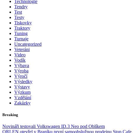
Technologie
Tendry
Test
Testy
Tiskovky
Traktory
Tuning
Turnaje
Uncategorized
Veteráni
Video
Vodík
Výbava
Výroba
Výročí
Výsledky
Výstavy
Výzkum
Vzdělání
Zakázky
Breaking
Novináři testovali Volkswagen ID.3 Neo pod Oblíkem
ORLEN otevřel v Braníku první samoobslužnou prodejnu Stop Cafe