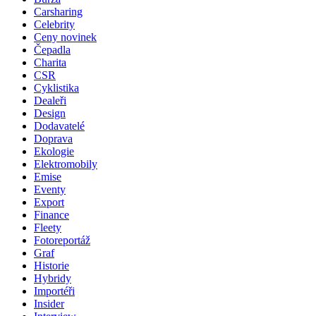
Carsharing
Celebrity
Ceny novinek
Čepadla
Charita
CSR
Cyklistika
Dealeři
Design
Dodavatelé
Doprava
Ekologie
Elektromobily
Emise
Eventy
Export
Finance
Fleety
Fotoreportáž
Graf
Historie
Hybridy
Importéři
Insider