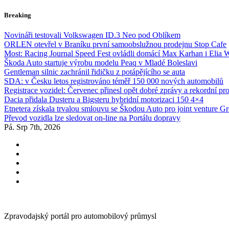
Skip
Breaking
to
content
Novináři testovali Volkswagen ID.3 Neo pod Oblíkem
ORLEN otevřel v Braníku první samoobslužnou prodejnu Stop Cafe
Most: Racing Journal Speed Fest ovládli domácí Max Karhan i Elia 
Škoda Auto startuje výrobu modelu Peaq v Mladé Boleslavi
Gentleman silnic zachránil řidičku z potápějícího se auta
SDA: v Česku letos registrováno téměř 150 000 nových automobilů
Registrace vozidel: Červenec přinesl opět dobré zprávy a rekordní pr
Dacia přidala Dusteru a Bigsteru hybridní motorizaci 150 4×4
Etnetera získala trvalou smlouvu se Škodou Auto pro joint venture G
Převod vozidla lze sledovat on-line na Portálu dopravy
Pá. Srp 7th, 2026
Zpravodajský portál pro automobilový průmysl