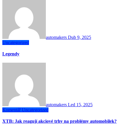
automakers
Dub 9, 2025
Uncategorized
Legendy
automakers
Led 15, 2025
Komentář
Uncategorized
XTB: Jak reagují akciové trhy na problémy automobilek?