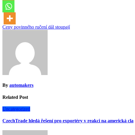
Navigace
Ceny povinného ručení dál stoupají
pro
příspěvek
By
automakers
Related Post
Uncategorized
CzechTrade hledá řešení pro exportéry v reakci na americká cla