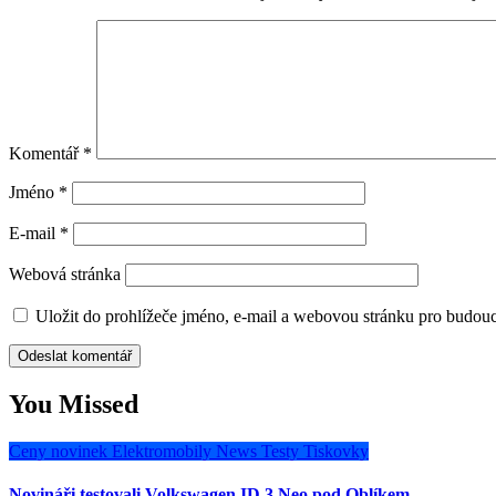
Komentář
*
Jméno
*
E-mail
*
Webová stránka
Uložit do prohlížeče jméno, e-mail a webovou stránku pro budou
You Missed
Ceny novinek
Elektromobily
News
Testy
Tiskovky
Novináři testovali Volkswagen ID.3 Neo pod Oblíkem