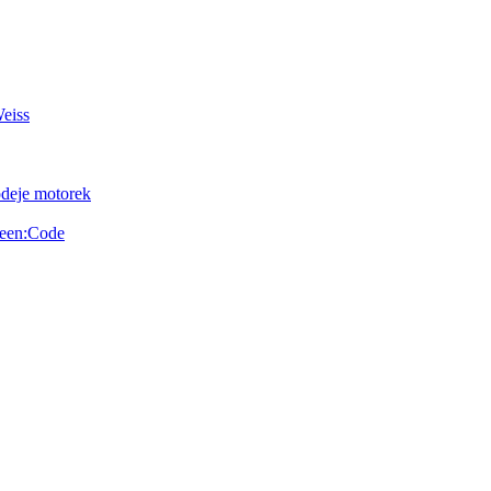
Weiss
odeje motorek
reen:Code