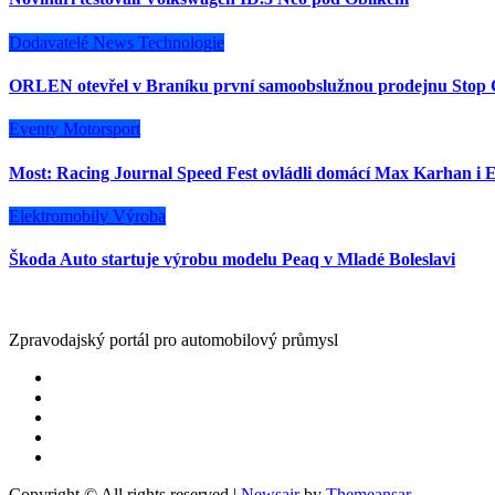
Dodavatelé
News
Technologie
ORLEN otevřel v Braníku první samoobslužnou prodejnu Stop 
Eventy
Motorsport
Most: Racing Journal Speed Fest ovládli domácí Max Karhan i E
Elektromobily
Výroba
Škoda Auto startuje výrobu modelu Peaq v Mladé Boleslavi
Zpravodajský portál pro automobilový průmysl
Copyright © All rights reserved
|
Newsair
by
Themeansar
.