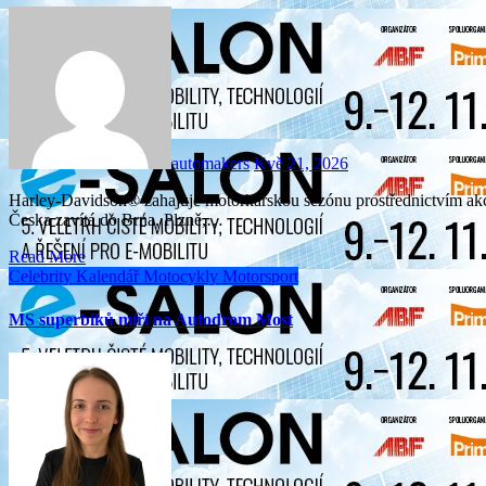
automakers
Kvě 21, 2026
Harley-Davidson® zahajuje motorkářskou sezónu prostřednictvím akce Harley-Davidson Experience Tour 2026, která v rámci
Česka zavítá do Brna, Plzně,…
Read More
Celebrity
Kalendář
Motocykly
Motorsport
MS superbiků míří na Autodrom Most