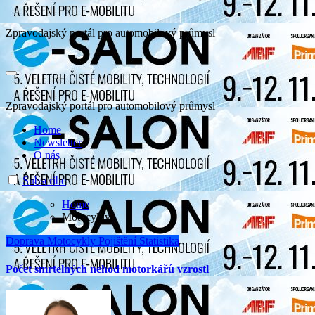
Zpravodajský portál pro automobilový průmysl
Zpravodajský portál pro automobilový průmysl
Home
Newsletter
O nás
Subscribe
Home
Motocykly
Doprava
Motocykly
Pojištění
Statistika
Počet smrtelných nehod motorkářů vzrostl