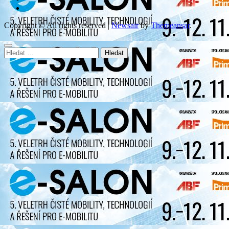
Copyright © All rights reserved
|
Newsair
by
Themeansar
.
Vyhledávání