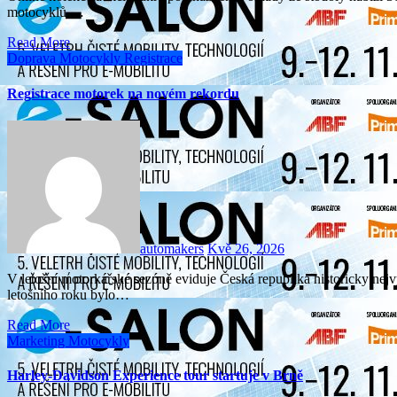
motocyklů.…
Read More
Doprava
Motocykly
Registrace
Registrace motorek na novém rekordu
automakers
Kvě 26, 2026
V letošní motorkářské sezóně eviduje Česká republika historicky nejvyšší počet nově registrovaných motocyklů. Jen v dubnu
letošního roku bylo…
Read More
Marketing
Motocykly
Harley-Davidson Experience tour startuje v Brně