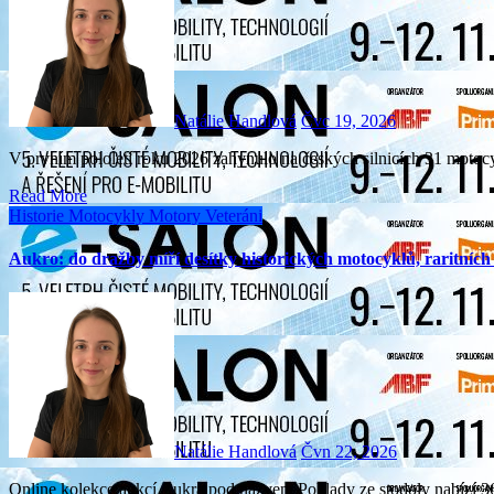
Natálie Handlová
Čvc 19, 2026
V prvním pololetí roku 2026 zahynulo na českých silnicích 31 motocy
Read More
Historie
Motocykly
Motory
Veteráni
Aukro: do dražby míří desítky historických motocyklů, raritníc
Natálie Handlová
Čvn 22, 2026
Online kolekce aukcí Aukra pod názvem Poklady ze stodoly nabízí 36 vybraných auto-moto kousků včetně 20 historických