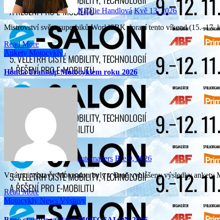
Natálie Handlová
Kvě 13, 2026
Mistrovství světa superbiků WorldSBK dorazí tento víkend (15.–17.
Read More
Ankety
Motocykly
Honda Transalp Motocyklem roku 2026
automakers
Bře 9, 2026
V rámci výstavy Motosalon byly v Brně vyhlášeny výsledky ankety 
Read More
Motocykly
News
Výstavy
Brno startuje výstavu MOTOSALON 2026