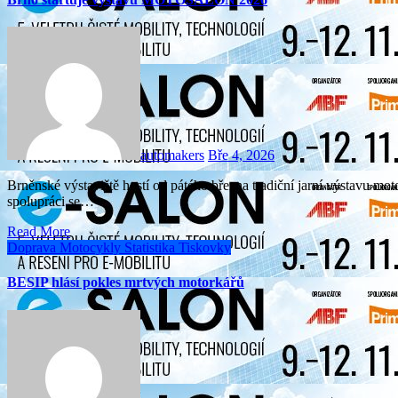
automakers
Bře 4, 2026
Brněnské výstaviště hostí od pátého března tradiční jarní výstavu motocyklových novinek Motosalon, kterou BVV pořádá ve
spolupráci se…
Read More
Doprava
Motocykly
Statistika
Tiskovky
BESIP hlásí pokles mrtvých motorkářů