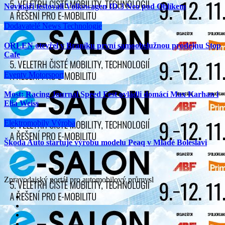
Novináři testovali Volkswagen ID.3 Neo pod Oblíkem
Dodavatelé
News
Technologie
ORLEN otevřel v Braníku první samoobslužnou prodejnu Stop
Cafe
Eventy
Motorsport
Most: Racing Journal Speed Fest ovládli domácí Max Karhan i
Elia Weiss
Elektromobily
Výroba
Škoda Auto startuje výrobu modelu Peaq v Mladé Boleslavi
Zpravodajský portál pro automobilový průmysl