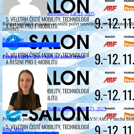
automakers
Zář 23, 2025
Během letošních prázdnin se snížil počet smrtelných nehod motocyklistů na českých silnicích, vyplývá z policejních statistik. V
červenci…
Read More
Eventy
Motocykly
Motorsport
Prague Harley Days opět na konci srpna
Natálie Handlová
Srp 25, 2025
Po roce tu jsou opět PRAGUE HARLEY DAYS! Akce v duchu motocyk
Read More