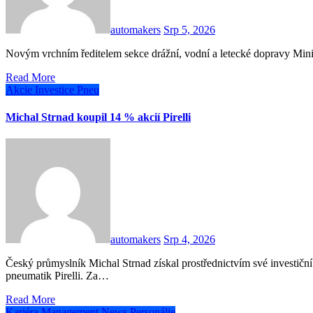
automakers
Srp 5, 2026
Novým vrchním ředitelem sekce drážní, vodní a letecké dopravy Mini
Read More
Akcie
Investice
Pneu
Michal Strnad koupil 14 % akcií Pirelli
automakers
Srp 4, 2026
Český průmyslník Michal Strnad získal prostřednictvím své investiční společnosti Lumina Crown 14% akcií italského výrobce
pneumatik Pirelli. Za…
Read More
Kariéra
Management
News
Personálie