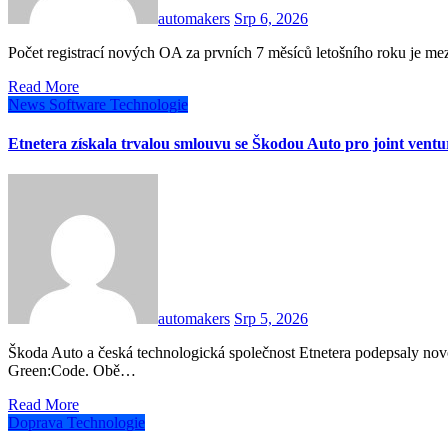
automakers
Srp 6, 2026
Počet registrací nových OA za prvních 7 měsíců letošního roku je m
Read More
News
Software
Technologie
Etnetera získala trvalou smlouvu se Škodou Auto pro joint vent
automakers
Srp 5, 2026
Škoda Auto a česká technologická společnost Etnetera podepsaly novou smlouvu na dobu neurčitou pro joint venture
Green:Code. Obě…
Read More
Doprava
Technologie