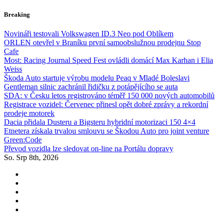
Skip
Breaking
to
content
Novináři testovali Volkswagen ID.3 Neo pod Oblíkem
ORLEN otevřel v Braníku první samoobslužnou prodejnu Stop
Cafe
Most: Racing Journal Speed Fest ovládli domácí Max Karhan i Elia
Weiss
Škoda Auto startuje výrobu modelu Peaq v Mladé Boleslavi
Gentleman silnic zachránil řidičku z potápějícího se auta
SDA: v Česku letos registrováno téměř 150 000 nových automobilů
Registrace vozidel: Červenec přinesl opět dobré zprávy a rekordní
prodeje motorek
Dacia přidala Dusteru a Bigsteru hybridní motorizaci 150 4×4
Etnetera získala trvalou smlouvu se Škodou Auto pro joint venture
Green:Code
Převod vozidla lze sledovat on-line na Portálu dopravy
So. Srp 8th, 2026