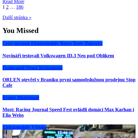
Read More
Stránkování
1
2
…
186
příspěvků
Další stránka »
You Missed
Ceny novinek
Elektromobily
News
Testy
Tiskovky
Novináři testovali Volkswagen ID.3 Neo pod Oblíkem
Dodavatelé
News
Technologie
ORLEN otevřel v Braníku první samoobslužnou prodejnu Stop
Cafe
Eventy
Motorsport
Most: Racing Journal Speed Fest ovládli domácí Max Karhan i
Elia Weiss
Elektromobily
Výroba