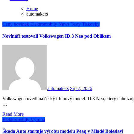
Home
automakers
Ceny novinek
Elektromobily
News
Testy
Tiskovky
Novináři testovali Volkswagen ID.3 Neo pod Oblíkem
automakers
Srp 7, 2026
Volkswagen uvedl na český trh nový model ID.3 Neo, který nahrazuje předchůdce ID.3, prvního člena rodiny elektromobilů ID.
…
Read More
Elektromobily
Výroba
Škoda Auto startuje výrobu modelu Peaq v Mladé Boleslavi