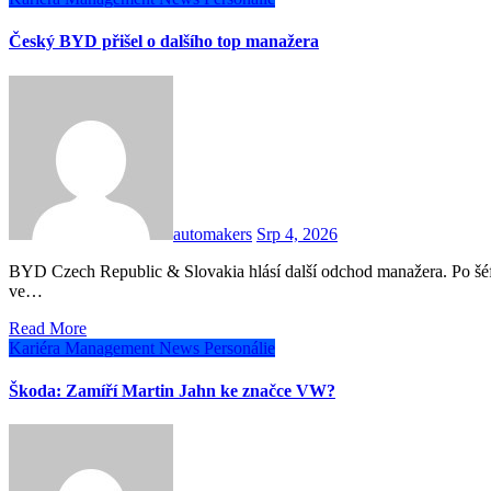
Český BYD přišel o dalšího top manažera
automakers
Srp 4, 2026
BYD Czech Republic & Slovakia hlásí další odchod manažera. Po šéfovi marketingu Janu Hauptvogelovi ukončil své působení
ve…
Read More
Kariéra
Management
News
Personálie
Škoda: Zamíří Martin Jahn ke značce VW?