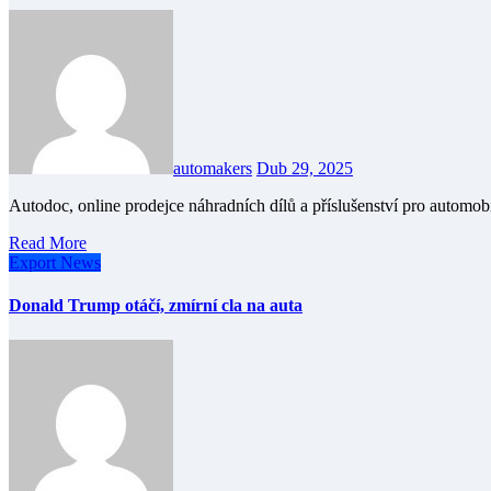
automakers
Dub 29, 2025
Autodoc, online prodejce náhradních dílů a příslušenství pro automo
Read More
Export
News
Donald Trump otáčí, zmírní cla na auta