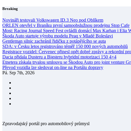
Skip
Breaking
to
content
Novináři testovali Volkswagen ID.3 Neo pod Oblíkem
ORLEN otevřel v Braníku první samoobslužnou prodejnu Stop Cafe
Most: Racing Journal Speed Fest ovládli domácí Max Karhan i Elia 
Škoda Auto startuje výrobu modelu Peaq v Mladé Boleslavi
Gentleman silnic zachránil řidičku z potápějícího se auta
SDA: v Česku letos registrováno téměř 150 000 nových automobilů
Registrace vozidel: Červenec přinesl opět dobré zprávy a rekordní pr
Dacia přidala Dusteru a Bigsteru hybridní motorizaci 150 4×4
Etnetera získala trvalou smlouvu se Škodou Auto pro joint venture G
Převod vozidla lze sledovat on-line na Portálu dopravy
Pá. Srp 7th, 2026
Zpravodajský portál pro automobilový průmysl