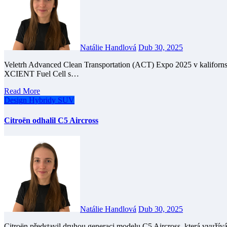
Natálie Handlová
Dub 30, 2025
Veletrh Advanced Clean Transportation (ACT) Expo 2025 v kalifornském Anaheimu ukázalnové těžké nákladní vozidlo
XCIENT Fuel Cell s…
Read More
Design
Hybridy
SUV
Citroën odhalil C5 Aircross
Natálie Handlová
Dub 30, 2025
Citroën představil druhou generaci modelu C5 Aircross, která využívá novou platformu Stellantis STLA Medium. Uvedením C5