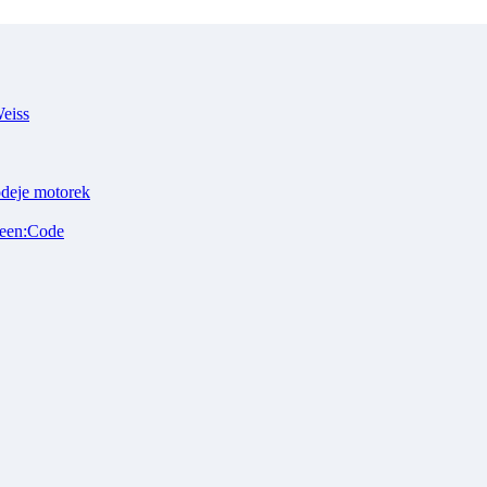
Weiss
odeje motorek
reen:Code