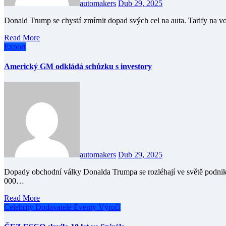
automakers
Dub 29, 2025
Donald Trump se chystá zmírnit dopad svých cel na auta. Tarify 
Read More
Export
Americký GM odkládá schůzku s investory
automakers
Dub 29, 2025
Dopady obchodní války Donalda Trumpa se rozléhají ve světě podnikání, když doručovací gigant UPS oznámil, že propustí 20
000…
Read More
Celebrity
Dodavatelé
Eventy
Výročí