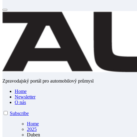
Zpravodajský portál pro automobilový průmysl
Home
Newsletter
O nás
Subscribe
Home
2025
Duben