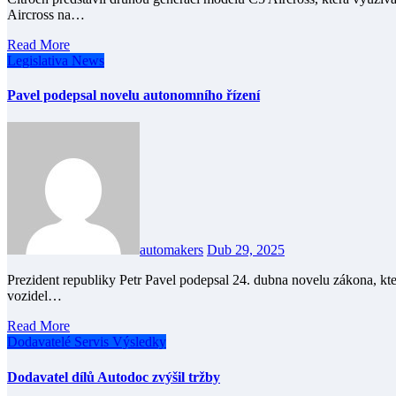
Aircross na…
Read More
Legislativa
News
Pavel podepsal novelu autonomního řízení
automakers
Dub 29, 2025
Prezident republiky Petr Pavel podepsal 24. dubna novelu zákona, která vytváří jasný legislativní rámec pro provoz autonomních
vozidel…
Read More
Dodavatelé
Servis
Výsledky
Dodavatel dílů Autodoc zvýšil tržby