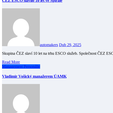
ČEZ ESCO slavilo 10 let ve Spirále
automakers
Dub 29, 2025
Skupina ČEZ slaví 10 let na trhu ESCO služeb. Společnost ČEZ E
Read More
Management
Personálie
Vladimír Vošický manažerem ÚAMK