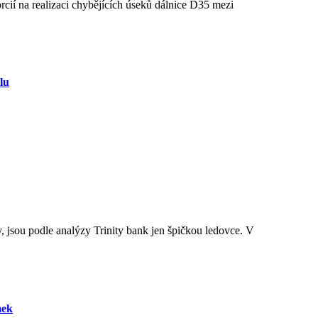
lu
mek