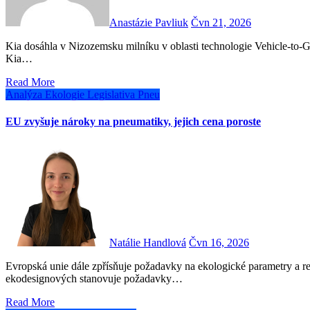
Anastázie Pavliuk
Čvn 21, 2026
Kia dosáhla v Nizozemsku milníku v oblasti technologie Vehicle-to-Grid (V2G). Po otestování v nizozemské energetické síti byla
Kia…
Read More
Analýza
Ekologie
Legislativa
Pneu
EU zvyšuje nároky na pneumatiky, jejich cena poroste
Natálie Handlová
Čvn 16, 2026
Evropská unie dále zpřísňuje požadavky na ekologické parametry a recyklovatelnost pneumatik. Nařízení 2024/1781 (ESPR) o
ekodesignových stanovuje požadavky…
Read More