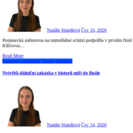
Natálie Handlová
Čvc 16, 2026
Poslanecká sněmovna na mimořádné schůzi podpořila v prvním čtení novelu zákona č. 13/1997 Sb., o pozemních komunikacích.
Klíčovou…
Read More
Doprava
Legislativa
Tendry
Zakázky
Největší dálniční zakázka v historii míří do finále
Natálie Handlová
Čvc 14, 2026