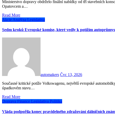
Ministerstvo dopravy obdrželo finální nabídky od tří stavebních konsorcií na realizaci chybějících úseků dálnice D35 mezi
Opatovcem a…
Read More
Akcie
Analýza
Legislativa
Sedm kroků Evropské komise, které vedly k potížím autoprůmys
automakers
Čvc 13, 2026
Současné kritické potíže Volkswagenu, největší evropské automobilky, jsou podle analýzy Trinity bank jen špičkou ledovce. V
úpadkovém stavu…
Read More
Doprava
Finance
Legislativa
Politika
Vláda podpořila konec pravidelného zdražování dálničních zná