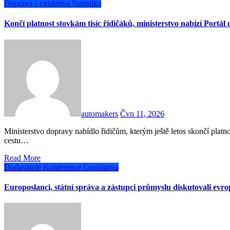
Doprava
Legislativa
Statistika
Končí platnost stovkám tisíc řidičáků, ministerstvo nabízí Portál
automakers
Čvn 11, 2026
Ministerstvo dopravy nabídlo řidičům, kterým ještě letos skončí platnost řidičského průkazu, aby k jeho výměně využili digitální
cestu…
Read More
Dodavatelé
Konference
Legislativa
Europoslanci, státní správa a zástupci průmyslu diskutovali evro