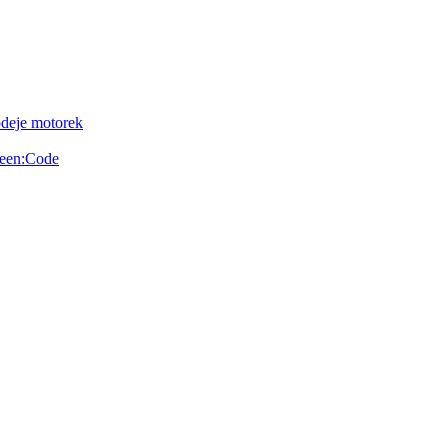
odeje motorek
reen:Code