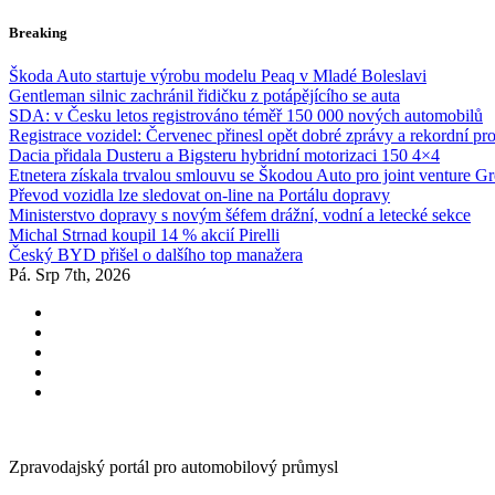
Skip
Breaking
to
content
Škoda Auto startuje výrobu modelu Peaq v Mladé Boleslavi
Gentleman silnic zachránil řidičku z potápějícího se auta
SDA: v Česku letos registrováno téměř 150 000 nových automobilů
Registrace vozidel: Červenec přinesl opět dobré zprávy a rekordní pr
Dacia přidala Dusteru a Bigsteru hybridní motorizaci 150 4×4
Etnetera získala trvalou smlouvu se Škodou Auto pro joint venture G
Převod vozidla lze sledovat on-line na Portálu dopravy
Ministerstvo dopravy s novým šéfem drážní, vodní a letecké sekce
Michal Strnad koupil 14 % akcií Pirelli
Český BYD přišel o dalšího top manažera
Pá. Srp 7th, 2026
Zpravodajský portál pro automobilový průmysl