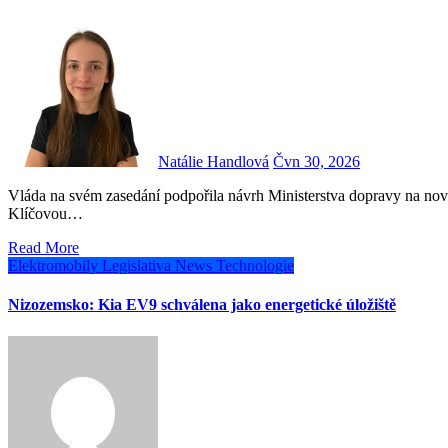
Natálie Handlová
Čvn 30, 2026
Vláda na svém zasedání podpořila návrh Ministerstva dopravy na novelu zákona č. 13/1997 Sb., o pozemních komunikacích.
Klíčovou…
Read More
Elektromobily
Legislativa
News
Technologie
Nizozemsko: Kia EV9 schválena jako energetické úložiště