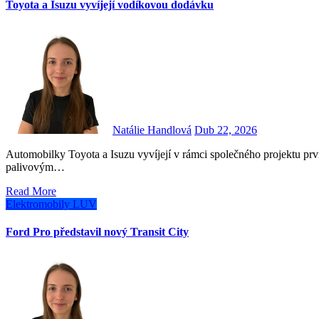
Toyota a Isuzu vyvíjejí vodíkovou dodávku
Natálie Handlová
Dub 22, 2026
Automobilky Toyota a Isuzu vyvíjejí v rámci společného projektu první sériově vyráběné lehké nákladní dodávky s vodíkovým
palivovým…
Read More
Elektromobily
LUV
Ford Pro představil nový Transit City