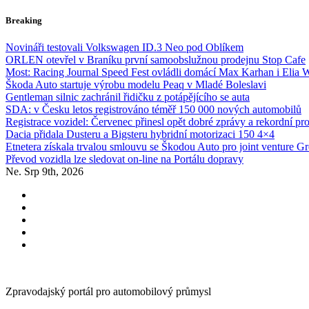
Skip
Breaking
to
content
Novináři testovali Volkswagen ID.3 Neo pod Oblíkem
ORLEN otevřel v Braníku první samoobslužnou prodejnu Stop Cafe
Most: Racing Journal Speed Fest ovládli domácí Max Karhan i Elia 
Škoda Auto startuje výrobu modelu Peaq v Mladé Boleslavi
Gentleman silnic zachránil řidičku z potápějícího se auta
SDA: v Česku letos registrováno téměř 150 000 nových automobilů
Registrace vozidel: Červenec přinesl opět dobré zprávy a rekordní pr
Dacia přidala Dusteru a Bigsteru hybridní motorizaci 150 4×4
Etnetera získala trvalou smlouvu se Škodou Auto pro joint venture G
Převod vozidla lze sledovat on-line na Portálu dopravy
Ne. Srp 9th, 2026
Zpravodajský portál pro automobilový průmysl