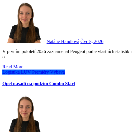
Natálie Handlová
Čvc 8, 2026
V prvním pololetí 2026 zaznamenal Peugeot podle vlastních statistik na českém trhu lehkých užitkových vozidel meziroční nárůst
o…
Read More
Logistika
LUV
Premiéry
Výbava
Opel nasadí na podzim Combo Start