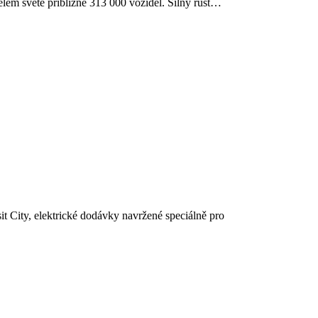
elém světě přibližně 313 000 vozidel. Silný růst…