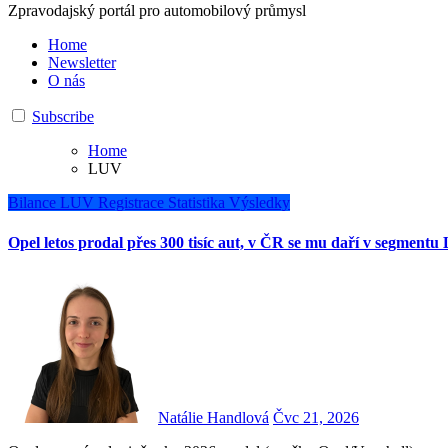
Zpravodajský portál pro automobilový průmysl
Home
Newsletter
O nás
Subscribe
Home
LUV
Bilance
LUV
Registrace
Statistika
Výsledky
Opel letos prodal přes 300 tisíc aut, v ČR se mu daří v segment
Natálie Handlová
Čvc 21, 2026