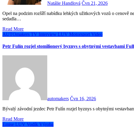
Natálie Handlová
Čvn 21, 2026
Opel na podzim rozšíří nabídku lehkých užitkových vozů o cenově nejdostupnější verzi Combo Start. Model nabídne variabilní
sedadla…
Read More
AUTOmakers TV
Interview
LUV
Motorsport
Video
Petr Fulín rozjel stomilionový byznys s obytnými vestavbami Fu
automakers
Čvn 16, 2026
Bývalý závodní jezdec Petr Fulín rozjel byznys s obytnými vestav
Read More
Emise
LUV
Vodík
Výroba