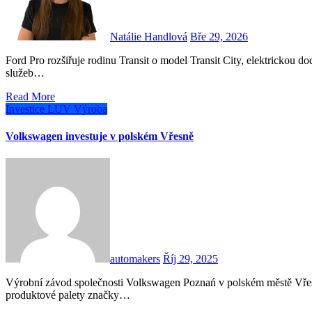
Natálie Handlová
Bře 29, 2026
Ford Pro rozšiřuje rodinu Transit o model Transit City, elektrickou dodávku navrženou pro potřeby firem a provozovatelů
služeb…
Read More
Investice
LUV
Výroba
Volkswagen investuje v polském Vřesně
automakers
Říj 29, 2025
Výrobní závod společnosti Volkswagen Poznań v polském městě Vřesno čeká rozšíření. V rámci pokračující elektrifikace
produktové palety značky…