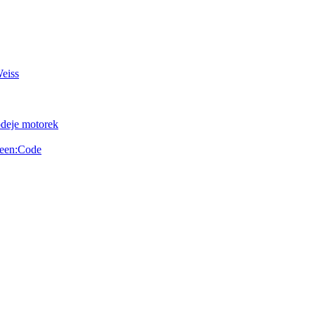
Weiss
odeje motorek
reen:Code