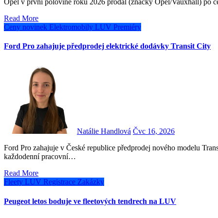
Opel v první polovině roku 2026 prodal (značky Opel/Vauxhall) po c
Read More
Ceny novinek
Elektromobily
LUV
Premiéry
Ford Pro zahajuje předprodej elektrické dodávky Transit City
Natálie Handlová
Čvc 16, 2026
Ford Pro zahajuje v České republice předprodej nového modelu Transit City, elektrické dodávky navržené speciálně pro
každodenní pracovní…
Read More
Fleety
LUV
Registrace
Zakázky
Peugeot letos boduje ve fleetových tendrech na LUV