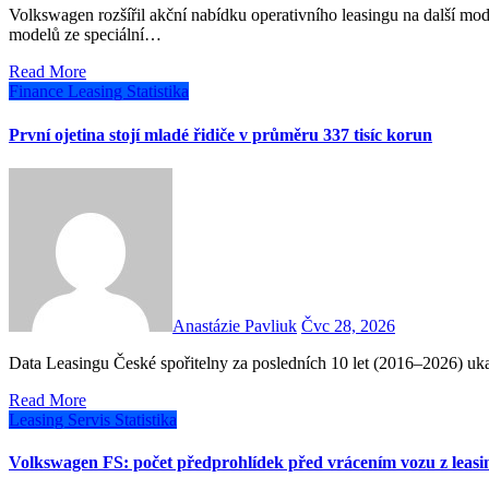
Volkswagen rozšířil akční nabídku operativního leasingu na další modely a současně doprodává skladové zásoby zvýhodněných
modelů ze speciální…
Read More
Finance
Leasing
Statistika
První ojetina stojí mladé řidiče v průměru 337 tisíc korun
Anastázie Pavliuk
Čvc 28, 2026
Data Leasingu České spořitelny za posledních 10 let (2016–2026) uk
Read More
Leasing
Servis
Statistika
Volkswagen FS: počet předprohlídek před vrácením vozu z leasi