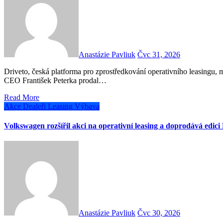
Anastázie Pavliuk
Čvc 31, 2026
Driveto, česká platforma pro zprostředkování operativního leasingu, mění vlastnickou strukturu. Dosavadní 50% spolumajitel a
CEO František Peterka prodal…
Read More
Akce
Dealeři
Leasing
Výbava
Volkswagen rozšířil akci na operativní leasing a doprodává edici
Anastázie Pavliuk
Čvc 30, 2026