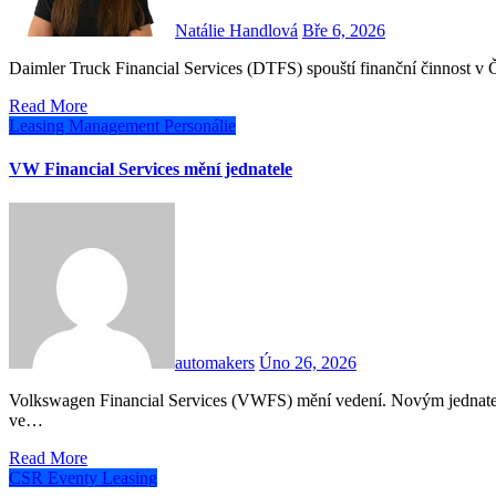
Natálie Handlová
Bře 6, 2026
Daimler Truck Financial Services (DTFS) spouští finanční činnost 
Read More
Leasing
Management
Personálie
VW Financial Services mění jednatele
automakers
Úno 26, 2026
Volkswagen Financial Services (VWFS) mění vedení. Novým jednatelem společnosti se od 1. března stane André Warmuth, který
ve…
Read More
CSR
Eventy
Leasing