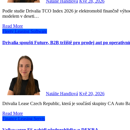
Natálie Handlová
Kvě 28, 2026
Podle studie Drivalia TCO Index 2026 je elektromobil finančně výhodnější anebo srovnatelný s adekvátním konvenčním
modelem v deseti…
Read More
Fleety
Leasing
Software
Drivalia spouští Future, B2B tržiště pro prodej aut po operativn
Natálie Handlová
Kvě 20, 2026
Drivalia Lease Czech Republic, která je součástí skupiny CA Auto
Read More
Finance
Leasing
Servis
Volkswagen FS nabídl předprohlídky u DEKRA