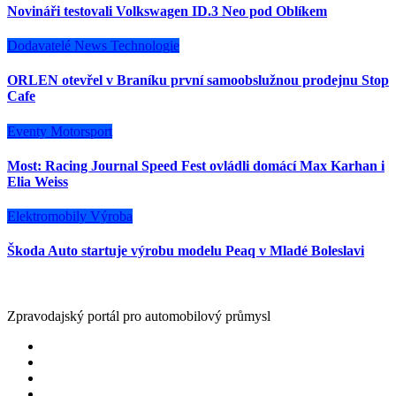
Novináři testovali Volkswagen ID.3 Neo pod Oblíkem
Dodavatelé
News
Technologie
ORLEN otevřel v Braníku první samoobslužnou prodejnu Stop
Cafe
Eventy
Motorsport
Most: Racing Journal Speed Fest ovládli domácí Max Karhan i
Elia Weiss
Elektromobily
Výroba
Škoda Auto startuje výrobu modelu Peaq v Mladé Boleslavi
Zpravodajský portál pro automobilový průmysl