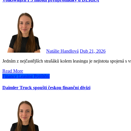
Natálie Handlová
Dub 21, 2026
Jedním z nejčastějších strašáků kolem leasingu je nejistota spojená 
Read More
Finance
Leasing
Pojištění
Daimler Truck spouští českou finanční divizi