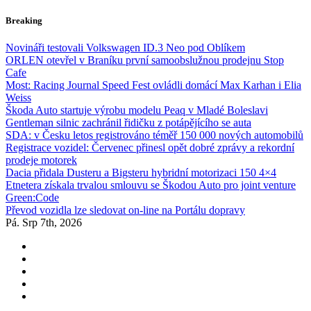
Skip
Breaking
to
content
Novináři testovali Volkswagen ID.3 Neo pod Oblíkem
ORLEN otevřel v Braníku první samoobslužnou prodejnu Stop
Cafe
Most: Racing Journal Speed Fest ovládli domácí Max Karhan i Elia
Weiss
Škoda Auto startuje výrobu modelu Peaq v Mladé Boleslavi
Gentleman silnic zachránil řidičku z potápějícího se auta
SDA: v Česku letos registrováno téměř 150 000 nových automobilů
Registrace vozidel: Červenec přinesl opět dobré zprávy a rekordní
prodeje motorek
Dacia přidala Dusteru a Bigsteru hybridní motorizaci 150 4×4
Etnetera získala trvalou smlouvu se Škodou Auto pro joint venture
Green:Code
Převod vozidla lze sledovat on-line na Portálu dopravy
Pá. Srp 7th, 2026