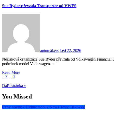
Sue Ryder převzala Transporter od VWFS
automakers
Led 22, 2026
Nezisková organizace Sue Ryder převzala od Volkswagen Financial Services a Porsche Česká republika za zvýhodněných
podmínek model Volkswagen…
Read More
Stránkování
1
2
…
7
příspěvků
Další stránka »
You Missed
Ceny novinek
Elektromobily
News
Testy
Tiskovky