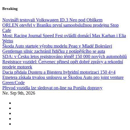
Skip
Breaking
to
content
Novináři testovali Volkswagen ID.3 Neo pod Oblíkem
ORLEN otevřel v Braníku první samoobslužnou prodejnu Stop
Cafe
Most: Racing Journal Speed Fest ovládli domácí Max Karhan i Elia
Weiss
Škoda Auto startuje výrobu modelu Peaq v Mladé Boleslavi
Gentleman silnic zachránil řidičku z potápějícího se auta
SDA: v Česku letos registrováno téměř 150 000 nových automobilů
Registrace vozidel: Červenec přinesl opět dobré zprávy a rekordní
prodeje motorek
Dacia přidala Dusteru a Bigsteru hybridní motorizaci 150 4×4
Etnetera získala trvalou smlouvu se Škodou Auto pro joint venture
Green:Code
Převod vozidla lze sledovat on-line na Portálu dopravy
Ne. Srp 9th, 2026