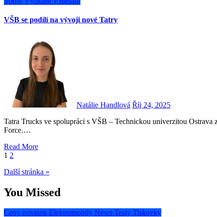
Vodík
Výzkum
Vzdělání
VŠB se podílí na vývoji nové Tatry
Natálie Handlová
Říj 24, 2025
Tatra Trucks ve spolupráci s VŠB – Technickou univerzitou Ostrava zahájila vývoj nového vodíkového nákladního vozidla Tatra
Force.…
Read More
Stránkování
1
2
příspěvků
Další stránka »
You Missed
Ceny novinek
Elektromobily
News
Testy
Tiskovky