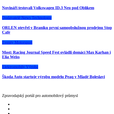
Novináři testovali Volkswagen ID.3 Neo pod Oblíkem
Dodavatelé
News
Technologie
ORLEN otevřel v Braníku první samoobslužnou prodejnu Stop
Cafe
Eventy
Motorsport
Most: Racing Journal Speed Fest ovládli domácí Max Karhan i
Elia Weiss
Elektromobily
Výroba
Škoda Auto startuje výrobu modelu Peaq v Mladé Boleslavi
Zpravodajský portál pro automobilový průmysl