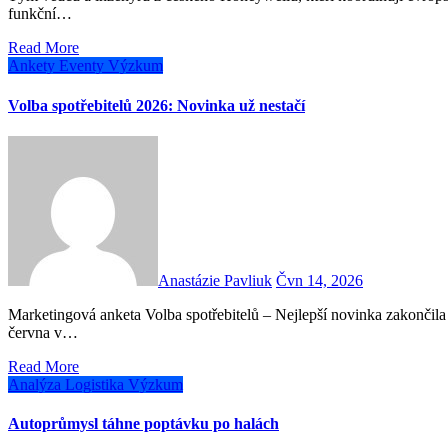
funkční…
Read More
Ankety
Eventy
Výzkum
Volba spotřebitelů 2026: Novinka už nestačí
Anastázie Pavliuk
Čvn 14, 2026
Marketingová anketa Volba spotřebitelů – Nejlepší novinka zakončila svůj 26. ročník. Výsledky byly slavnostně vyhlášeny 11.
června v…
Read More
Analýza
Logistika
Výzkum
Autoprůmysl táhne poptávku po halách