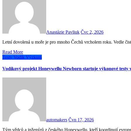
Anastázie Pavliuk
Čvc 2, 2026
Letní dovolená u moře je pro mnoho Čechů vrcholem roku. Vedle čis
Read More
Testy
Vodík
Výzkum
Vodíkový projekt Honeywellu Newborn startuje výkonové testy 
automakers
Čvn 17, 2026
Tým vědců a inženýrů z českého Honeywellu, kteří koordinují evropský projekt NEWBORN pro vodíkový pohon letadel, zahájil