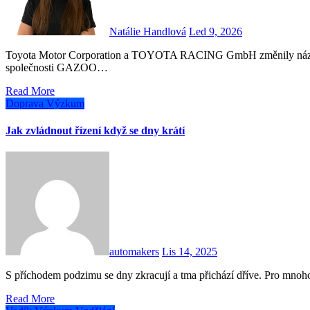
Natálie Handlová
Led 9, 2026
Toyota Motor Corporation a TOYOTA RACING GmbH změnily název evropského výzkumného a vývojového centra a dceřiné
společnosti GAZOO…
Read More
Doprava
Výzkum
Jak zvládnout řízení když se dny krátí
automakers
Lis 14, 2025
S příchodem podzimu se dny zkracují a tma přichází dříve. Pro mnoho
Read More