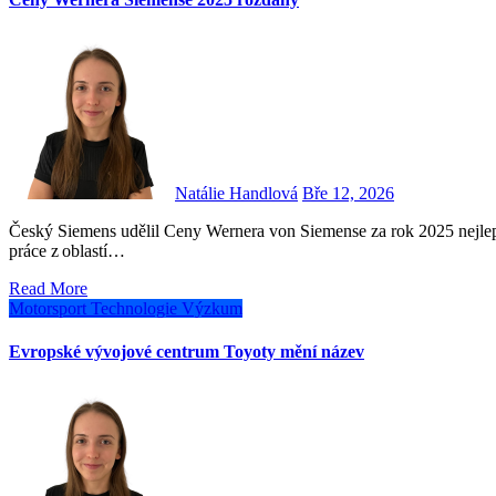
Natálie Handlová
Bře 12, 2026
Český Siemens udělil Ceny Wernera von Siemense za rok 2025 nejlepším studentům, mladým vědcům a pedagogům. Vítězné
práce z oblastí…
Read More
Motorsport
Technologie
Výzkum
Evropské vývojové centrum Toyoty mění název