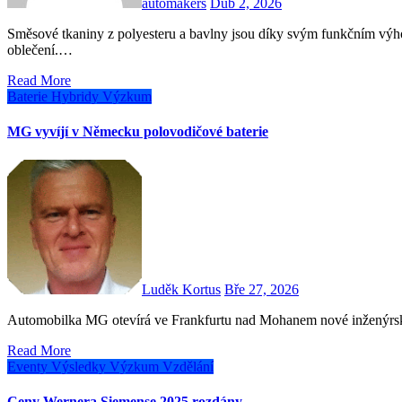
automakers
Dub 2, 2026
Směsové tkaniny z polyesteru a bavlny jsou díky svým funkčním výhodám standardem v ochranném, pracovním a sportovním
oblečení.…
Read More
Baterie
Hybridy
Výzkum
MG vyvíjí v Německu polovodičové baterie
Luděk Kortus
Bře 27, 2026
Automobilka MG otevírá ve Frankfurtu nad Mohanem nové inženýrsk
Read More
Eventy
Výsledky
Výzkum
Vzdělání
Ceny Wernera Siemense 2025 rozdány