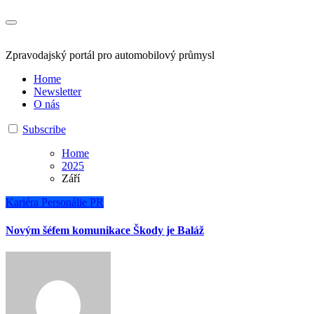
Zpravodajský portál pro automobilový průmysl
Home
Newsletter
O nás
Subscribe
Home
2025
Září
Kariéra
Personálie
PR
Novým šéfem komunikace Škody je Baláž