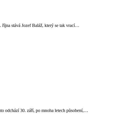
íjna stává Jozef Baláž, který se tak vrací…
to odchází 30. září, po mnoha letech působení,…