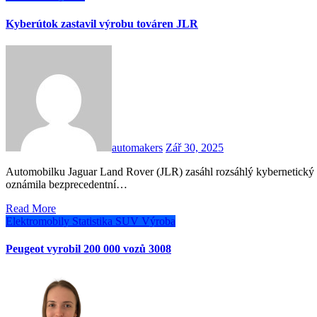
Kyberútok zastavil výrobu továren JLR
automakers
Zář 30, 2025
Automobilku Jaguar Land Rover (JLR) zasáhl rozsáhlý kybernetický útok, který zastavil její výrobní linky. Britská vláda
oznámila bezprecedentní…
Read More
Elektromobily
Statistika
SUV
Výroba
Peugeot vyrobil 200 000 vozů 3008