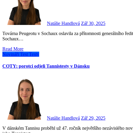
Natálie Handlová
Zář 30, 2025
Továrna Peugeotu v Sochaux oslavila za přítomnosti generálního ředitele značky Peugeot Alaina Faveyho a ředitele továrny v
Sochaux…
Read More
Novináři
Test
Testy
COTY: porotci odjeli Tannistesty v Dánsku
Natálie Handlová
Zář 29, 2025
V dánském Tannisu proběhl už 47. ročník největšího nezávislého novinářského testování nových automobilů na světě, známého