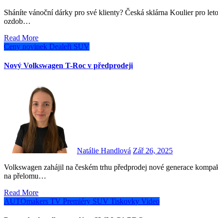
Sháníte vánoční dárky pro své klienty? Česká sklárna Koulier pro letošní Vánoce uvádí nový design foukaných vánočních
ozdob…
Read More
Ceny novinek
Dealeři
SUV
Nový Volkswagen T-Roc v předprodeji
Natálie Handlová
Zář 26, 2025
Volkswagen zahájil na českém trhu předprodej nové generace kompaktního SUV T-Roc. První vozy budou zákazníkům předány
na přelomu…
Read More
AUTOmakers TV
Premiéry
SUV
Tiskovky
Video