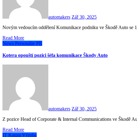
automakers
Zář 30, 2025
Novým vedoucím oddělení Komunikace podniku ve Škodě Auto se 1. ř
Read More
News
Personálie
PR
Kotera opouští pozici šéfa komunikace Škody Auto
automakers
Zář 30, 2025
Z pozice Head of Corporate & Internal Communications ve Škodě Au
Read More
IT
Kauza
Výroba