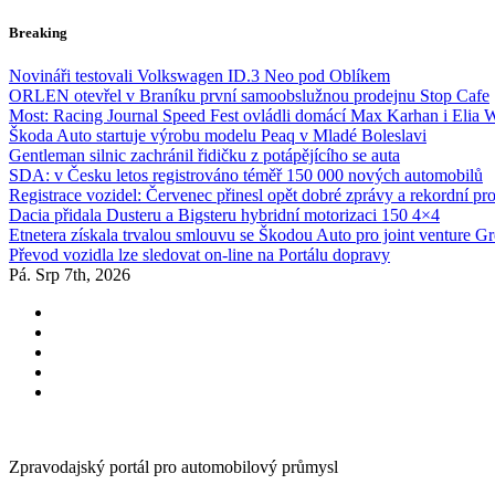
Skip
Breaking
to
content
Novináři testovali Volkswagen ID.3 Neo pod Oblíkem
ORLEN otevřel v Braníku první samoobslužnou prodejnu Stop Cafe
Most: Racing Journal Speed Fest ovládli domácí Max Karhan i Elia 
Škoda Auto startuje výrobu modelu Peaq v Mladé Boleslavi
Gentleman silnic zachránil řidičku z potápějícího se auta
SDA: v Česku letos registrováno téměř 150 000 nových automobilů
Registrace vozidel: Červenec přinesl opět dobré zprávy a rekordní pr
Dacia přidala Dusteru a Bigsteru hybridní motorizaci 150 4×4
Etnetera získala trvalou smlouvu se Škodou Auto pro joint venture G
Převod vozidla lze sledovat on-line na Portálu dopravy
Pá. Srp 7th, 2026
Zpravodajský portál pro automobilový průmysl