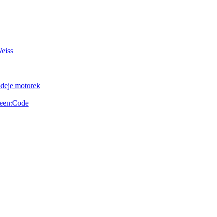
Weiss
odeje motorek
reen:Code