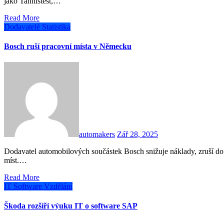
jako Tannistest,…
Read More
Dodavatelé
Statistika
Bosch ruší pracovní místa v Německu
automakers
Zář 28, 2025
Dodavatel automobilových součástek Bosch snižuje náklady, zruší do konce roku 2030 v Německu dalších 13 tisíc pracovních
míst.…
Read More
IT
Software
Vzdělání
Škoda rozšíří výuku IT o software SAP