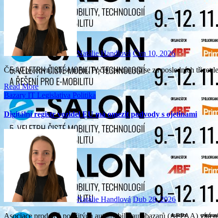
Natálie Handlová
Čvn 10, 2026
Český pracovní trh se mění. Počet specialistů se za posledních třicet 
Read More
Bazary
IT
Legislativa
Politika
Digitální registr vozidel EU má omezit podvody s ojetinami
Natálie Handlová
Dub 28, 2026
Asociace prodejců použitých automobilů-autobazarů (APPAA) vítá plán Evropské unie na zavedení digitálních osvědčení o