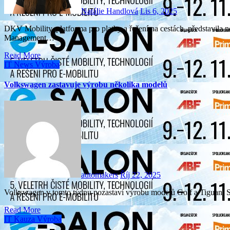
Natálie Handlová
Lis 6, 2025
DKV Mobility, platforma pro platby a řešení na cestách, představila nový software pro řízení přepravy DKV Transport
Management…
Read More
IT
News
Výroba
Volkswagen zastavuje výrobu několika modelů
automakers
Říj 22, 2025
Volkswagen v tomto týdnu pozastaví výrobu modelů Golf a Tiguan.
Read More
IT
Kauza
Výroba