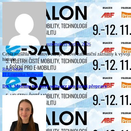
automakers
Led 9, 2026
Cebia rozšířila své datové zdroje o nové zahraniční záznamy k vývoji najetých kilometrů, které zásadně posilují prověřování
historie…
Read More
IT
Logistika
Software
DKV Mobility má nový software pro řízení přepravy