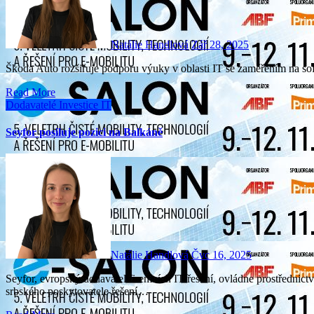
Natálie Handlová
Zář 28, 2025
Škoda Auto rozšiřuje podporu výuky v oblasti IT se zaměřením na so
Read More
Dodavatelé
Investice
IT
Seyfor posiluje pozici na Balkáně
Natálie Handlová
Čvc 16, 2025
Seyfor, evropský dodavatel firemních IT řešení, ovládne prostřednictvím své dceřiné společnosti M&I Systems společnost NPS,
srbského poskytovatele řešení…