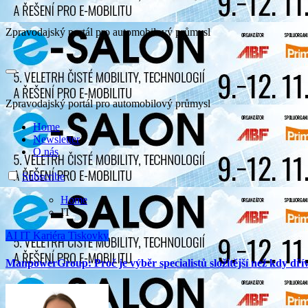
Zpravodajský portál pro automobilový průmysl
Zpravodajský portál pro automobilový průmysl
Home
Newsletter
O nás
Subscribe
Home
IT
AI
IT
Kariéra
Tiskovky
ManpowerGroup: Proč je výběr specialistů složitější než kdy dří