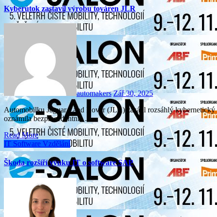
Kyberútok zastavil výrobu továren JLR
automakers
Zář 30, 2025
Automobilku Jaguar Land Rover (JLR) zasáhl rozsáhlý kybernetický útok, který zastavil její výrobní linky. Britská vláda
oznámila bezprecedentní…
Read More
IT
Software
Vzdělání
Škoda rozšíří výuku IT o software SAP