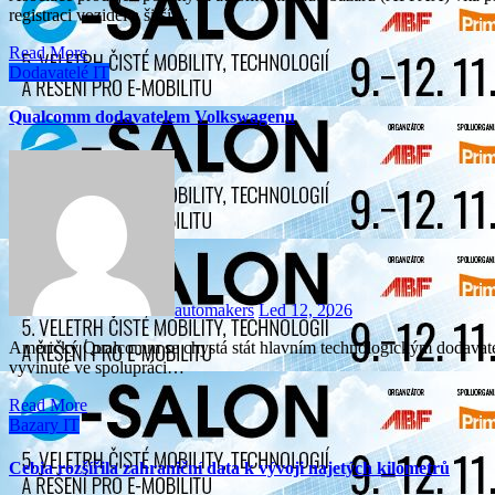
registraci vozidel a širší…
Read More
Dodavatelé
IT
Qualcomm dodavatelem Volkswagenu
automakers
Led 12, 2026
Americký Qualcomm se chystá stát hlavním technologickým dodavatelem VW Group pro spuštění zónové SDV architektury
vyvinuté ve spolupráci…
Read More
Bazary
IT
Cebia rozšířila zahraniční data k vývoji najetých kilometrů