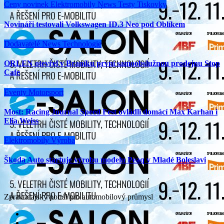
Ceny novinek
Elektromobily
News
Testy
Tiskovky
Novináři testovali Volkswagen ID.3 Neo pod Oblíkem
Dodavatelé
News
Technologie
ORLEN otevřel v Braníku první samoobslužnou prodejnu Stop
Cafe
Eventy
Motorsport
Most: Racing Journal Speed Fest ovládli domácí Max Karhan i
Elia Weiss
Elektromobily
Výroba
Škoda Auto startuje výrobu modelu Peaq v Mladé Boleslavi
Zpravodajský portál pro automobilový průmysl