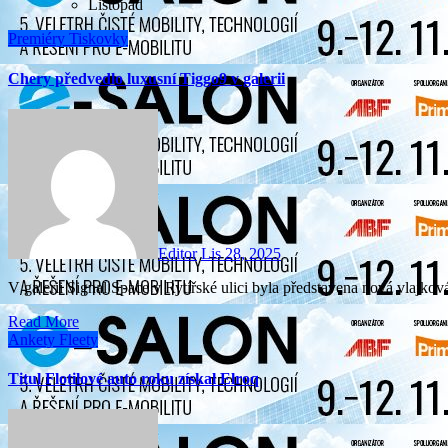
Listopad
Premiéry
Tiskovky
Chery předvedlo luxusní Tiggo9 v galerii
Editor
Lis 28, 2025
V galerii Signal Space v Rytířské ulici byla představena nová vla
Read More
Ankety
Fleety
Titul Flotilové auto roku získal Elroq