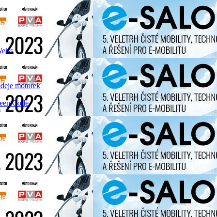
Weiss
odeje motorek
reen:Code