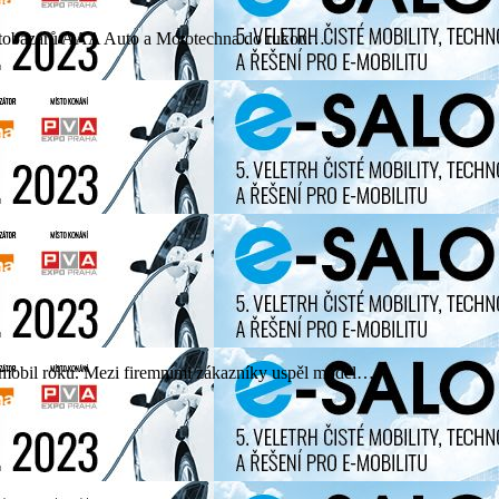
ě autobazarů AAA Auto a Mototechna do rukou…
tromobil roku. Mezi firemními zákazníky uspěl model…