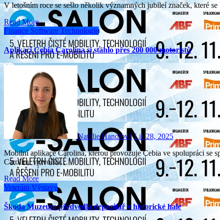
V letošním roce se sešlo několik významných jubileí značek, které s
Read More
Finance
Software
Technologie
Aplikaci Cebia Carolina si stáhlo přes 200 000 motoristů
Natálie Handlová
Lis 28, 2025
Mobilní aplikace Carolina, kterou provozuje Cebia ve spolupráci se společností ESSOX, překonala hranici 200 000 stažení.
Carolinu vytvořila…
Read More
Veteráni
Výstavy
Škoda Muzeum předvedla depozitář v historické hale