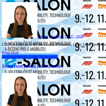
Natálie Handlová
Lis 27, 2025
CUPRA uvádí na český trh modely Formentor, Leon, Leon Sportstour
Read More
AI
Elektromobily
Emise
Technologie
Toyota ročně podává 15 tisíc patentů