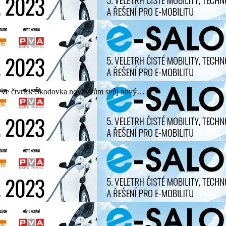
edla ve čtvrtek Škodovka novinářům svůj nový…