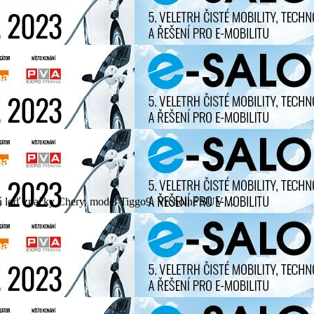
jková loď značky Chery, model Tiggo9. Vrcholné SUV…