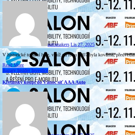
automakers
Lis 27, 2025
V historické tovární hale, v níž od roku 1907 byla kovárna, předv
Read More
Bazary
Insider
Investice
Křetínský koupí do Vánoc síť AAA Auto