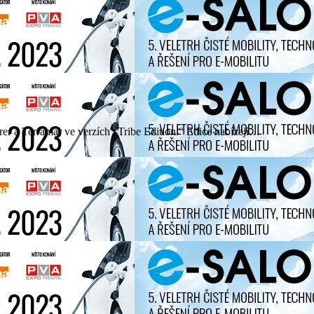
er a Terramar ve verzích „Tribe Edition.“ Edice nabízejí…