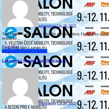
automakers
Lis 28, 2025
Titul Flotilové auto roku v letošním ročníku ankety Flotila roku získal model Škoda Elroq. Vítězství v kategorii Flotilové
elektrické…
Read More
Dodavatelé
Historie
Lakovna
Lakýrenský Standox slaví 70 let inovací
automakers
Lis 28, 2025