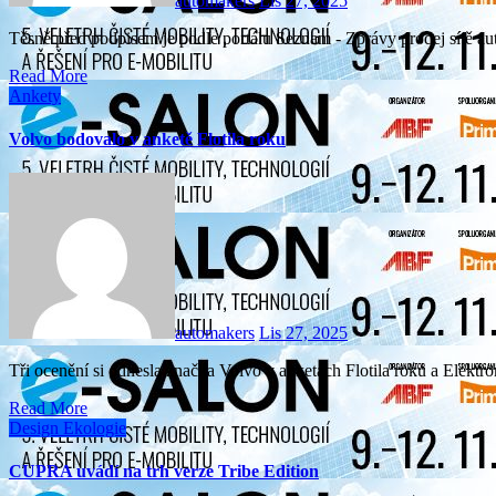
automakers
Lis 27, 2025
Těsně před podpisem je podle portálu Seznam - Zprávy prodej sít
Read More
Ankety
Volvo bodovalo v anketě Flotila roku
automakers
Lis 27, 2025
Tři ocenění si odnesla značka Volvo v anketách Flotila roku a Elek
Read More
Design
Ekologie
CUPRA uvádí na trh verze Tribe Edition