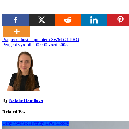
Navigace
Pragovka hostila premiéru SWM G1 PRO
Peugeot vyrobil 200 000 vozů 3008
pro
příspěvek
By
Natálie Handlová
Related Post
Ceny novinek
Hybridy
LPG
Motory