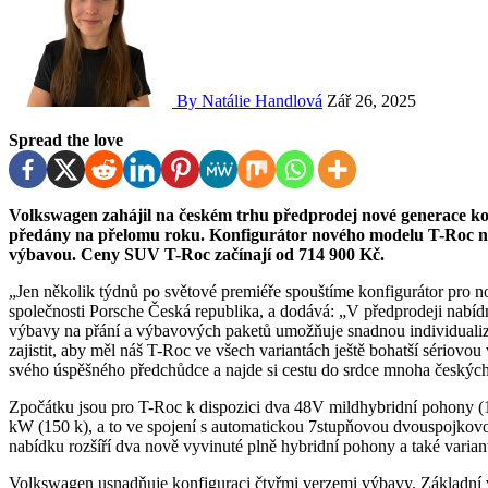
By Natálie Handlová
Zář 26, 2025
Spread the love
Volkswagen zahájil na českém trhu předprodej nové generace kompaktního SUV T-Roc. První vozy budou zákazníkům
předány na přelomu roku. Konfigurátor nového modelu T-Roc nabí
výbavou. Ceny SUV T-Roc začínají od 714 900 Kč.
„Jen několik týdnů po světové premiéře spouštíme konfigurátor pro 
společnosti Porsche Česká republika, a dodává: „V předprodeji nabíd
výbavy na přání a výbavových paketů umožňuje snadnou individualizac
zajistit, aby měl náš T-Roc ve všech variantách ještě bohatší sériov
svého úspěšného předchůdce a najde si cestu do srdce mnoha českých
Zpočátku jsou pro T-Roc k dispozici dva 48V mildhybridní pohony 
kW (150 k), a to ve spojení s automatickou 7stupňovou dvouspojko
nabídku rozšíří dva nově vyvinuté plně hybridní pohony a také var
Volkswagen usnadňuje konfiguraci čtyřmi verzemi výbavy. Základní 