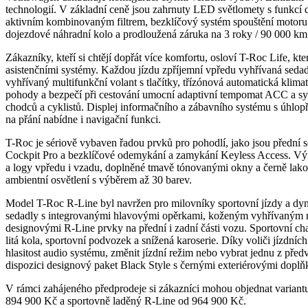
technologií. V základní ceně jsou zahrnuty LED světlomety s funkcí d
aktivním kombinovaným filtrem, bezklíčový systém spouštění motoru K
dojezdové náhradní kolo a prodloužená záruka na 3 roky / 90 000 km
Zákazníky, kteří si chtějí dopřát více komfortu, osloví T-Roc Life, kt
asistenčními systémy. Každou jízdu zpříjemní vpředu vyhřívaná sed
vyhřívaný multifunkční volant s tlačítky, třízónová automatická klimat
pohody a bezpečí při cestování umocní adaptivní tempomat ACC a sy
chodců a cyklistů. Displej informačního a zábavního systému s úhlop
na přání nabídne i navigační funkci.
T-Roc je sériově vybaven řadou prvků pro pohodlí, jako jsou přední sed
Cockpit Pro a bezklíčové odemykání a zamykání Keyless Access. Výra
a logy vpředu i vzadu, doplněné tmavě tónovanými okny a černě lako
ambientní osvětlení s výběrem až 30 barev.
Model T-Roc R-Line byl navržen pro milovníky sportovní jízdy a dy
sedadly s integrovanými hlavovými opěrkami, koženým vyhřívaným m
designovými R-Line prvky na přední i zadní části vozu. Sportovní char
litá kola, sportovní podvozek a snížená karoserie. Díky voliči jízdníc
hlasitost audio systému, změnit jízdní režim nebo vybrat jednu z před
dispozici designový paket Black Style s černými exteriérovými doplň
V rámci zahájeného předprodeje si zákazníci mohou objednat variant
894 900 Kč a sportovně laděný R-Line od 964 900 Kč.