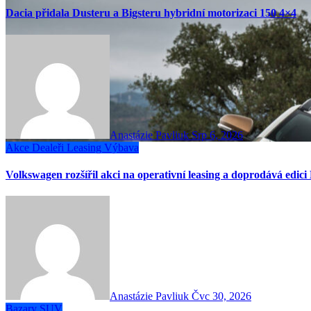
Dacia přidala Dusteru a Bigsteru hybridní motorizaci 150 4×4
Anastázie Pavliuk
Srp 6, 2026
Akce
Dealeři
Leasing
Výbava
Volkswagen rozšířil akci na operativní leasing a doprodává edici
Anastázie Pavliuk
Čvc 30, 2026
Bazary
SUV