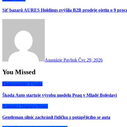
Síť bazarů AURES Holdings zvýšila B2B prodeje ojetin o 9 proc
Anastázie Pavliuk
Čvc 29, 2026
You Missed
Elektromobily
Výroba
Škoda Auto startuje výrobu modelu Peaq v Mladé Boleslavi
Asistence
Doprava
News
Gentleman silnic zachránil řidičku z potápějícího se auta