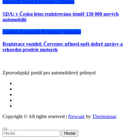
Importéři
News
Registrace
Statistika
SDA: v Česku letos registrováno téměř 150 000 nových
automobilů
Analýza
Komentář
Registrace
Statistika
Registrace vozidel: Červenec přinesl opět dobré zprávy a
rekordní prodeje motorek
Zpravodajský portál pro automobilový průmysl
Copyright © All rights reserved
|
Newsair
by
Themeansar
.
Vyhledávání