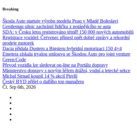
Skip
Breaking
to
content
Škoda Auto startuje výrobu modelu Peaq v Mladé Boleslavi
Gentleman silnic zachránil řidičku z potápějícího se auta
SDA: v Česku letos registrováno téměř 150 000 nových automobilů
Registrace vozidel: Červenec přinesl opět dobré zprávy a rekordní
prodeje motorek
Dacia přidala Dusteru a Bigsteru hybridní motorizaci 150 4×4
Etnetera získala trvalou smlouvu se Škodou Auto pro joint venture
Green:Code
Převod vozidla lze sledovat on-line na Portálu dopravy
Ministerstvo dopravy s novým šéfem drážní, vodní a letecké sekce
Michal Strnad koupil 14 % akcií Pirelli
Český BYD přišel o dalšího top manažera
Čt. Srp 6th, 2026