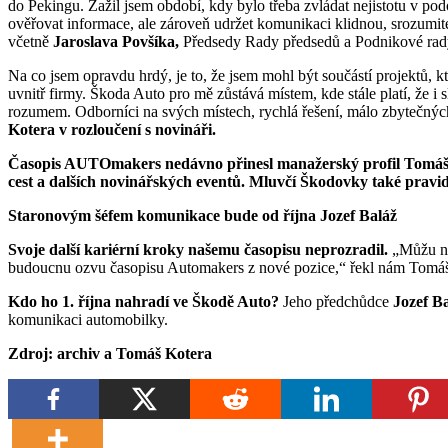
do Pekingu. Zažil jsem období, kdy bylo třeba zvládat nejistotu v po
ověřovat informace, ale zároveň udržet komunikaci klidnou, srozumit
včetně
Jaroslava Povšíka,
Předsedy Rady předsedů a Podnikové rady 
Na co jsem opravdu hrdý, je to, že jsem mohl být součástí projektů, 
uvnitř firmy. Škoda Auto pro mě zůstává místem, kde stále platí, že i s
rozumem. Odborníci na svých místech, rychlá řešení, málo zbytečných 
Kotera v rozloučení s novináři.
Časopis AUTOmakers nedávno přinesl manažerský profil Tomáše 
cest a dalších novinářských eventů. M
luvčí Škodovky také pravi
Staronovým šéfem komunikace bude od října Jozef Baláž
Svoje další kariérní kroky našemu časopisu neprozradil.
„Můžu nyn
budoucnu ozvu časopisu Automakers z nové pozice,“ řekl nám Tomá
Kdo ho 1. října nahradí ve Škodě Auto?
Jeho předchůdce
Jozef Ba
komunikaci automobilky.
Zdroj: archiv a Tomáš Kotera