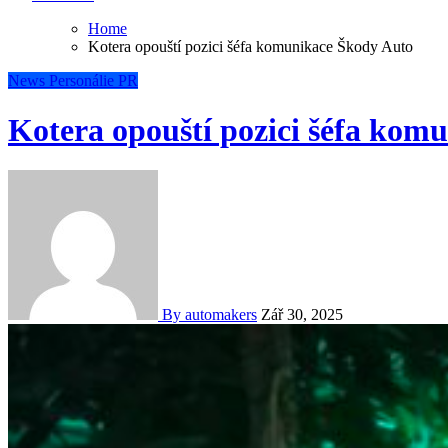
Home
Kotera opouští pozici šéfa komunikace Škody Auto
News
Personálie
PR
Kotera opouští pozici šéfa kom
By automakers
Zář 30, 2025