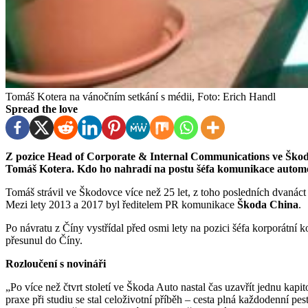
Tomáš Kotera na vánočním setkání s médii, Foto: Erich Handl
Spread the love
Z pozice Head of Corporate & Internal Communications ve Škodě Auto odchází 30. září, po mnoha letech působení,
Tomáš Kotera. Kdo ho nahradí na postu šéfa komunikace autom
Tomáš strávil ve Škodovce více než 25 let, z toho posledních dvanác
Mezi lety 2013 a 2017 byl ředitelem PR komunikace
Škoda China
.
Po návratu z Číny vystřídal před osmi lety na pozici šéfa korporátn
přesunul do Číny.
Rozloučení s novináři
„Po více než čtvrt století ve Škoda Auto nastal čas uzavřít jednu kapi
praxe při studiu se stal celoživotní příběh – cesta plná každodenní pes