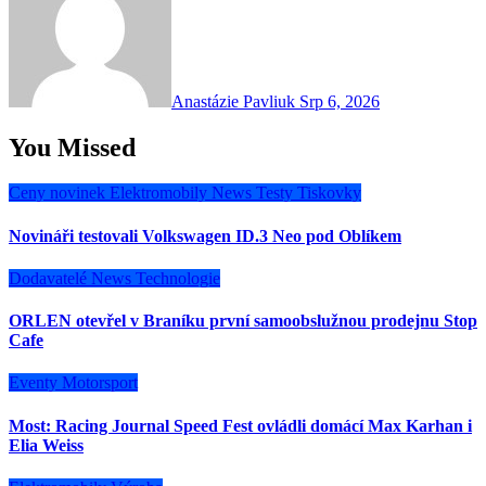
Anastázie Pavliuk
Srp 6, 2026
You Missed
Ceny novinek
Elektromobily
News
Testy
Tiskovky
Novináři testovali Volkswagen ID.3 Neo pod Oblíkem
Dodavatelé
News
Technologie
ORLEN otevřel v Braníku první samoobslužnou prodejnu Stop
Cafe
Eventy
Motorsport
Most: Racing Journal Speed Fest ovládli domácí Max Karhan i
Elia Weiss