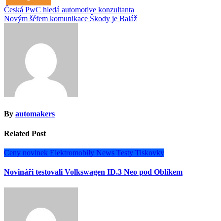
Navigace
Česká PwC hledá automotive konzultanta
Novým šéfem komunikace Škody je Baláž
pro
příspěvek
By
automakers
Related Post
Ceny novinek
Elektromobily
News
Testy
Tiskovky
Novináři testovali Volkswagen ID.3 Neo pod Oblíkem