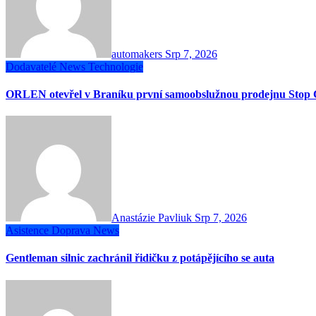
automakers
Srp 7, 2026
Dodavatelé
News
Technologie
ORLEN otevřel v Braníku první samoobslužnou prodejnu Stop 
Anastázie Pavliuk
Srp 7, 2026
Asistence
Doprava
News
Gentleman silnic zachránil řidičku z potápějícího se auta