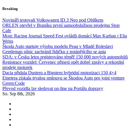
Skip
Breaking
to
content
Novináři testovali Volkswagen ID.3 Neo pod Oblíkem
ORLEN otevřel v Braníku první samoobslužnou prodejnu Stop
Cafe
Most: Racing Journal Speed Fest ovládli domácí Max Karhan i Elia
Weiss
Škoda Auto startuje výrobu modelu Peaq v Mladé Boleslavi
Gentleman silnic zachránil řidičku z potápějícího se auta
SDA: v Česku letos registrováno téměř 150 000 nových automobilů
Registrace vozidel: Červenec přinesl opět dobré zprávy a rekordní
prodeje motorek
Dacia přidala Dusteru a Bigsteru hybridní motorizaci 150 4×4
Etnetera získala trvalou smlouvu se Škodou Auto pro joint venture
Green:Code
Převod vozidla lze sledovat on-line na Portálu dopravy
So. Srp 8th, 2026