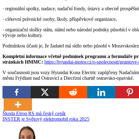
· regionální spolky, nadace, nadační fondy, ústavy a obecně prospěšné
· církevní právnické osoby, školy, příspěvkové organizace,
· organizační složky státu, státní nebo národní podniky působící v obl
vývoje nebo kultury.
Podmínkou účasti je, že žadatel má sídlo nebo působí v Moravskoslez
Kompletní informace včetně podmínek programu a formuláře pro 
stránkách HMMC:
https://hyundai-motor.cz/o-spolecnosti/grantove
V současnosti jsou vozy Hyundai Kona Electric zapůjčeny Nadačním
městu Frýdlant nad Ostravicí a Diecézní charitě ostravsko-opavské.
Navigace
Škoda Elroq RS má český ceník
INSTER je Světový elektromobil roku 2025
pro
příspěvek