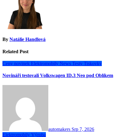
By
Natálie Handlová
Related Post
Ceny novinek
Elektromobily
News
Testy
Tiskovky
Novináři testovali Volkswagen ID.3 Neo pod Oblíkem
automakers
Srp 7, 2026
Elektromobily
Výroba