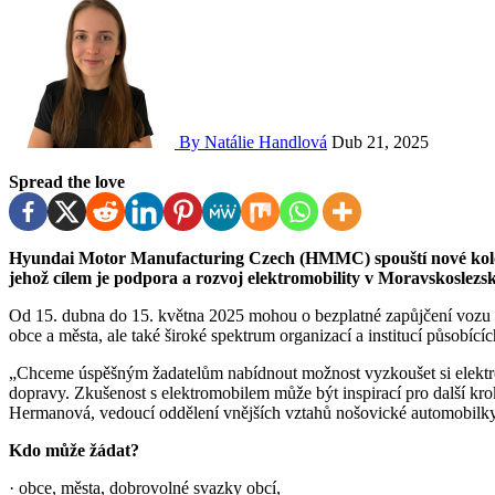
By Natálie Handlová
Dub 21, 2025
Spread the love
Hyundai Motor Manufacturing Czech (HMMC) spouští nové kolo grantového programu Společně pro elektromobilitu,
jehož cílem je podpora a rozvoj elektromobility v Moravskoslezs
Od 15. dubna do 15. května 2025 mohou o bezplatné zapůjčení vozu 
obce a města, ale také široké spektrum organizací a institucí působícíc
„Chceme úspěšným žadatelům nabídnout možnost vyzkoušet si elektro
dopravy. Zkušenost s elektromobilem může být inspirací pro další kr
Hermanová, vedoucí oddělení vnějších vztahů nošovické automobilky
Kdo může žádat?
· obce, města, dobrovolné svazky obcí,