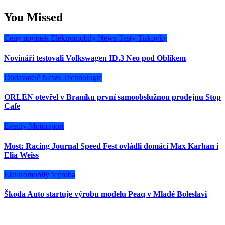
You Missed
Ceny novinek
Elektromobily
News
Testy
Tiskovky
Novináři testovali Volkswagen ID.3 Neo pod Oblíkem
Dodavatelé
News
Technologie
ORLEN otevřel v Braníku první samoobslužnou prodejnu Stop
Cafe
Eventy
Motorsport
Most: Racing Journal Speed Fest ovládli domácí Max Karhan i
Elia Weiss
Elektromobily
Výroba
Škoda Auto startuje výrobu modelu Peaq v Mladé Boleslavi