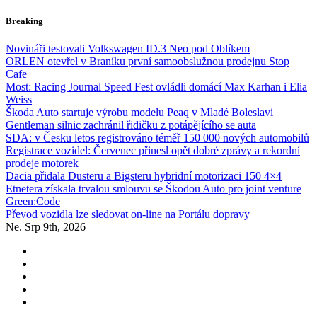
Skip
Breaking
to
content
Novináři testovali Volkswagen ID.3 Neo pod Oblíkem
ORLEN otevřel v Braníku první samoobslužnou prodejnu Stop
Cafe
Most: Racing Journal Speed Fest ovládli domácí Max Karhan i Elia
Weiss
Škoda Auto startuje výrobu modelu Peaq v Mladé Boleslavi
Gentleman silnic zachránil řidičku z potápějícího se auta
SDA: v Česku letos registrováno téměř 150 000 nových automobilů
Registrace vozidel: Červenec přinesl opět dobré zprávy a rekordní
prodeje motorek
Dacia přidala Dusteru a Bigsteru hybridní motorizaci 150 4×4
Etnetera získala trvalou smlouvu se Škodou Auto pro joint venture
Green:Code
Převod vozidla lze sledovat on-line na Portálu dopravy
Ne. Srp 9th, 2026