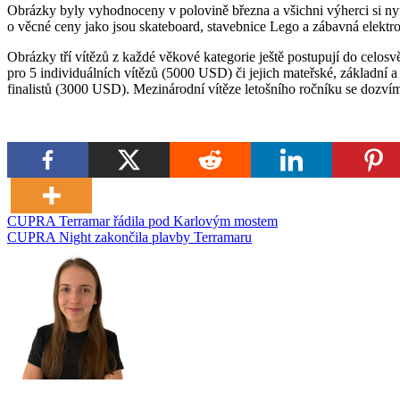
Obrázky byly vyhodnoceny v polovině března a všichni výherci si nyn
o věcné ceny jako jsou skateboard, stavebnice Lego a zábavná elektro
Obrázky tří vítězů z každé věkové kategorie ještě postupují do celos
pro 5 individuálních vítězů (5000 USD) či jejich mateřské, základní a
finalistů (3000 USD). Mezinárodní vítěze letošního ročníku se dozví
Navigace
CUPRA Terramar řádila pod Karlovým mostem
CUPRA Night zakončila plavby Terramaru
pro
příspěvek