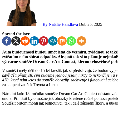
By Natálie Handlová
Dub 25, 2025
Spread the love
Auta budoucnosti budou umět létat do vesmíru, zvládnou se také pohybovat pod vodou, budou pomáhat opuštěným
zvířatům nebo sbírat odpadky. Alespoň tak si to plánuje nejmladší
výtvarné soutěže Dream Car Art Contest, kterou celosvětově poř
V soutěži měly děti do 15 let kreslit, jak si představují, že budou vyp
když děti přemýšlí, čím budeme jednou jezdit, nikdy to nekončí jen u 
470, které nám letos do soutěže dorazily, zachycuje i fungování celé
zastoupení značek Toyota a Lexus.
Národní kolo 18. ročníku soutěže Dream Car Art Contest odstartovalo 
února. Přihlásit bylo možné jak obrázky kreslené ručně pomocí pastele
Soutěžit přitom mohli jak jednotlivci, tak i celé základní školy, a utka