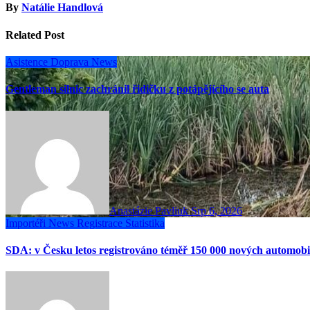
By
Natálie Handlová
Related Post
Asistence
Doprava
News
Gentleman silnic zachránil řidičku z potápějícího se auta
Anastázie Pavliuk
Srp 6, 2026
Importéři
News
Registrace
Statistika
SDA: v Česku letos registrováno téměř 150 000 nových automobi