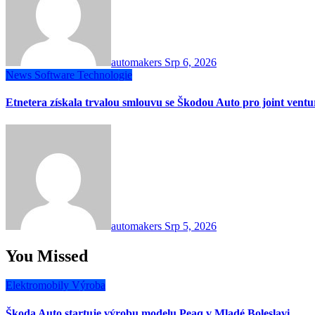
automakers
Srp 6, 2026
News
Software
Technologie
Etnetera získala trvalou smlouvu se Škodou Auto pro joint vent
automakers
Srp 5, 2026
You Missed
Elektromobily
Výroba
Škoda Auto startuje výrobu modelu Peaq v Mladé Boleslavi