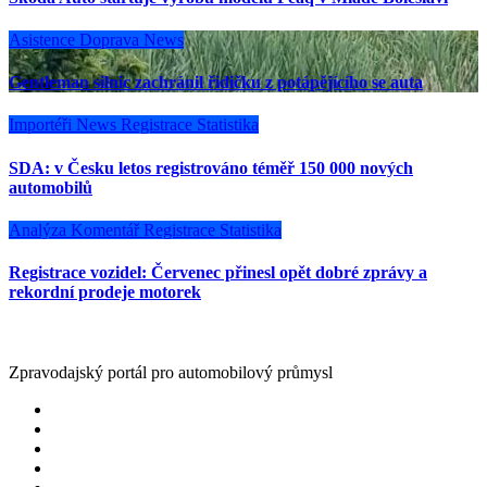
Asistence
Doprava
News
Gentleman silnic zachránil řidičku z potápějícího se auta
Importéři
News
Registrace
Statistika
SDA: v Česku letos registrováno téměř 150 000 nových
automobilů
Analýza
Komentář
Registrace
Statistika
Registrace vozidel: Červenec přinesl opět dobré zprávy a
rekordní prodeje motorek
Zpravodajský portál pro automobilový průmysl