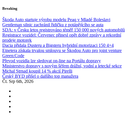
Skip
Breaking
to
content
Škoda Auto startuje výrobu modelu Peaq v Mladé Boleslavi
Gentleman silnic zachránil řidičku z potápějícího se auta
SDA: v Česku letos registrováno téměř 150 000 nových automobilů
Registrace vozidel: Červenec přinesl opět dobré zprávy a rekordní
prodeje motorek
Dacia přidala Dusteru a Bigsteru hybridní motorizaci 150 4×4
Etnetera získala trvalou smlouvu se Škodou Auto pro joint venture
Green:Code
Převod vozidla lze sledovat on-line na Portálu dopravy
Ministerstvo dopravy s novým šéfem drážní, vodní a letecké sekce
Michal Strnad koupil 14 % akcií Pirelli
Český BYD přišel o dalšího top manažera
Čt. Srp 6th, 2026