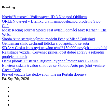
Skip
Breaking
to
content
Novináři testovali Volkswagen ID.3 Neo pod Oblíkem
ORLEN otevřel v Braníku první samoobslužnou prodejnu Stop
Cafe
Most: Racing Journal Speed Fest ovládli domácí Max Karhan i Elia
Weiss
Škoda Auto startuje výrobu modelu Peaq v Mladé Boleslavi
Gentleman silnic zachránil řidičku z potápějícího se auta
SDA: v Česku letos registrováno téměř 150 000 nových automobilů
Registrace vozidel: Červenec přinesl opět dobré zprávy a rekordní
prodeje motorek
Dacia přidala Dusteru a Bigsteru hybridní motorizaci 150 4×4
Etnetera získala trvalou smlouvu se Škodou Auto pro joint venture
Green:Code
Převod vozidla lze sledovat on-line na Portálu dopravy
Pá. Srp 7th, 2026