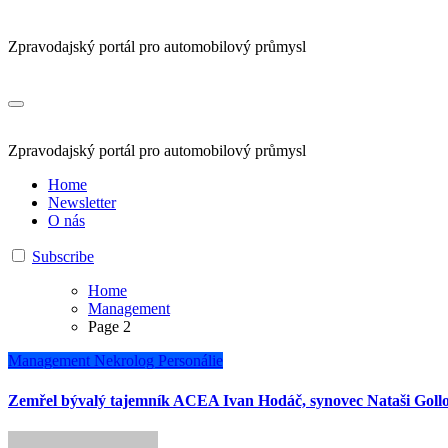
Zpravodajský portál pro automobilový průmysl
Zpravodajský portál pro automobilový průmysl
Home
Newsletter
O nás
Subscribe
Home
Management
Page 2
Management
Nekrolog
Personálie
Zemřel bývalý tajemník ACEA Ivan Hodáč, synovec Nataši Goll