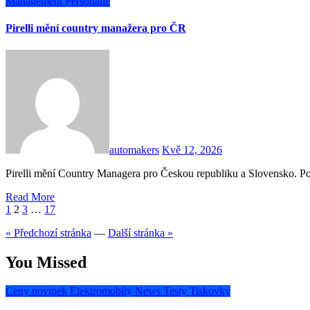
Management
Personálie
Pirelli mění country manažera pro ČR
automakers
Kvě 12, 2026
Pirelli mění Country Managera pro Českou republiku a Slovensko. 
Read More
Stránkování
1
2
3
…
17
příspěvků
« Předchozí stránka
—
Další stránka »
You Missed
Ceny novinek
Elektromobily
News
Testy
Tiskovky