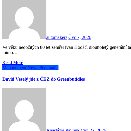
automakers
Čvc 7, 2026
Ve věku nedožitých 80 let zemřel Ivan Hodáč, dlouholetý generální tajemník Evropské asociace výrobců automobilů (ACEA) a
mimo…
Read More
Management
News
Personálie
David Veselý jde z ČEZ do Greenbuddies
Anastázie Pavliuk
Čvn 22, 2026