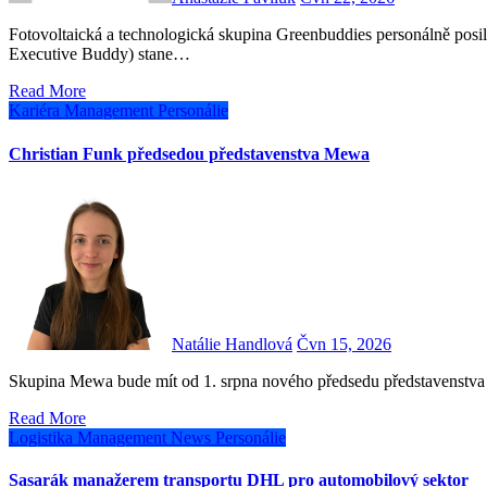
Fotovoltaická a technologická skupina Greenbuddies personálně posiluje. Od 1. července se novým výkonným ředitelem (Chief
Executive Buddy) stane…
Read More
Kariéra
Management
Personálie
Christian Funk předsedou představenstva Mewa
Natálie Handlová
Čvn 15, 2026
Skupina Mewa bude mít od 1. srpna nového předsedu představenstva
Read More
Logistika
Management
News
Personálie
Sasarák manažerem transportu DHL pro automobilový sektor