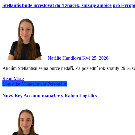
Stellantis bude investovat do 4 značek, snižuje ambice pro Evrop
Natálie Handlová
Kvě 25, 2026
Akciím Stellantisu se na burze nedaří. Za poslední rok ztratily 29 %
Read More
Logistika
Management
Personálie
Nový Key Account manažer v Raben Logistics