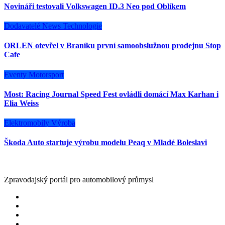
Novináři testovali Volkswagen ID.3 Neo pod Oblíkem
Dodavatelé
News
Technologie
ORLEN otevřel v Braníku první samoobslužnou prodejnu Stop
Cafe
Eventy
Motorsport
Most: Racing Journal Speed Fest ovládli domácí Max Karhan i
Elia Weiss
Elektromobily
Výroba
Škoda Auto startuje výrobu modelu Peaq v Mladé Boleslavi
Zpravodajský portál pro automobilový průmysl