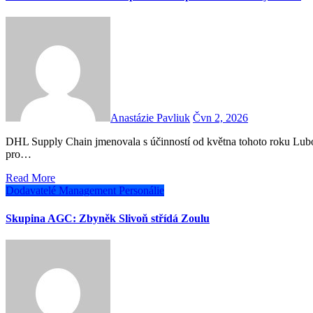
Anastázie Pavliuk
Čvn 2, 2026
DHL Supply Chain jmenovala s účinností od května tohoto roku Lubomíra Sasaráka do funkce vedoucího dopravních operací
pro…
Read More
Dodavatelé
Management
Personálie
Skupina AGC: Zbyněk Slivoň střídá Zoulu