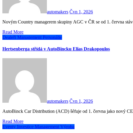
automakers
Čvn 1, 2026
Novým Country managerem skupiny AGC v ČR se od 1. června stává
Read More
Dealeři
Management
Personálie
Hertsenberga střídá v AutoBincku Elias Drakopoulos
automakers
Čvn 1, 2026
AutoBinck Car Distribution (ACD) šéfuje od 1. června jako nový 
Read More
Eventy
Investice
Management
Výroba