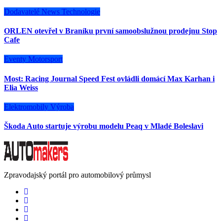
Dodavatelé
News
Technologie
ORLEN otevřel v Braníku první samoobslužnou prodejnu Stop
Cafe
Eventy
Motorsport
Most: Racing Journal Speed Fest ovládli domácí Max Karhan i
Elia Weiss
Elektromobily
Výroba
Škoda Auto startuje výrobu modelu Peaq v Mladé Boleslavi
Zpravodajský portál pro automobilový průmysl