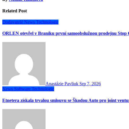
Related Post
Dodavatelé
News
Technologie
ORLEN otevřel v Braníku první samoobslužnou prodejnu Stop 
Anastázie Pavliuk
Srp 7, 2026
News
Software
Technologie
Etnetera získala trvalou smlouvu se Škodou Auto pro joint vent