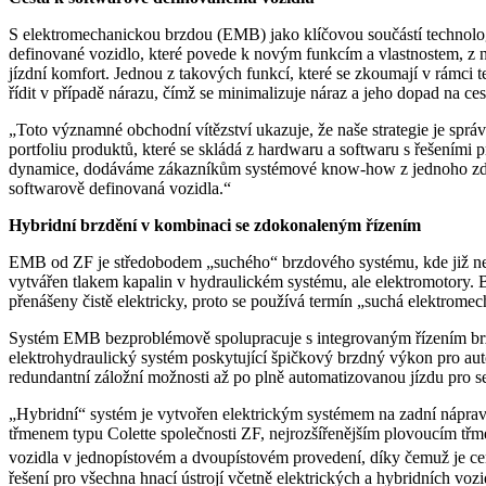
S elektromechanickou brzdou (EMB) jako klíčovou součástí technolo
definované vozidlo, které povede k novým funkcím a vlastnostem, z 
jízdní komfort. Jednou z takových funkcí, které se zkoumají v rámci t
řídit v případě nárazu, čímž se minimalizuje náraz a jeho dopad na cest
„Toto významné obchodní vítězství ukazuje, že naše strategie je sp
portfoliu produktů, které se skládá z hardwaru a softwaru s řešeními p
dynamice, dodáváme zákazníkům systémové know-how z jednoho zdro
softwarově definovaná vozidla.“
Hybridní brzdění v kombinaci se zdokonaleným řízením
EMB od ZF je středobodem „suchého“ brzdového systému, kde již není
vytvářen tlakem kapalin v hydraulickém systému, ale elektromotory. 
přenášeny čistě elektricky, proto se používá termín „suchá elektrome
Systém EMB bezproblémově spolupracuje s integrovaným řízením brz
elektrohydraulický systém poskytující špičkový brzdný výkon pro aut
redundantní záložní možnosti až po plně automatizovanou jízdu pro 
„Hybridní“ systém je vytvořen elektrickým systémem na zadní náprav
třmenem typu Colette společnosti ZF, nejrozšířenějším plovoucím třme
vozidla v jednopístovém a dvoupístovém provedení, díky čemuž je c
řešení pro všechna hnací ústrojí včetně elektrických a hybridních vozi