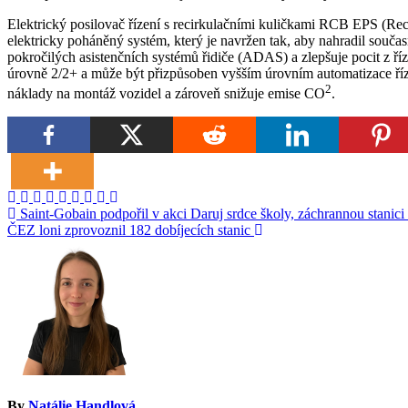
Elektrický posilovač řízení s recirkulačními kuličkami RCB EPS (Reci
elektricky poháněný systém, který je navržen tak, aby nahradil souč
pokročilých asistenčních systémů řidiče (ADAS) a zlepšuje pocit z
úrovně 2/2+ a může být přizpůsoben vyšším úrovním automatizace říze
2
náklady na montáž vozidel a zároveň snižuje emise CO
.
Navigace
Saint-Gobain podpořil v akci Daruj srdce školy, záchrannou stanic
ČEZ loni zprovoznil 182 dobíjecích stanic
pro
příspěvek
By
Natálie Handlová