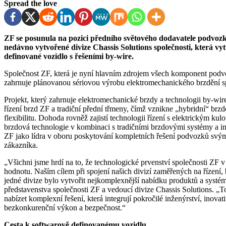
Spread the love
ZF se posunula na pozici předního světového dodavatele podvozkových komponent. Tento obchod podtrhuje význam
nedávno vytvořené divize Chassis Solutions společnosti, která v
definované vozidlo s řešeními by-wire.
Společnost ZF, která je nyní hlavním zdrojem všech komponent podvozku ve všech regionech světa, dosáhla dohody, která
zahrnuje plánovanou sériovou výrobu elektromechanického brzdění sp
Projekt, který zahrnuje elektromechanické brzdy a technologii by-wir
řízení brzd ZF a tradiční přední třmeny, čímž vznikne „hybridní“ brzd
flexibilitu. Dohoda rovněž zajistí technologii řízení s elektrickým 
brzdová technologie v kombinaci s tradičními brzdovými systémy a ino
ZF jako lídra v oboru poskytování kompletních řešení podvozků sv
zákazníka.
„Všichni jsme hrdí na to, že technologické prvenství společnosti Z
hodnotu. Naším cílem při spojení našich divizí zaměřených na řízení, 
jedné divize bylo vytvořit nejkomplexnější nabídku produktů a systé
představenstva společnosti ZF a vedoucí divize Chassis Solutions. 
nabízet komplexní řešení, která integrují pokročilé inženýrství, inova
bezkonkurenční výkon a bezpečnost.“
Cesta k softwarově definovanému vozidlu