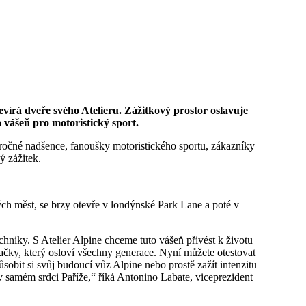
 vášeň pro motoristický sport.
ročné nadšence, fanoušky motoristického sportu, zákazníky
ý zážitek.
ých měst, se brzy otevře v londýnské Park Lane a poté v
chniky. S Atelier Alpine chceme tuto vášeň přivést k životu
čky, který osloví všechny generace. Nyní můžete otestovat
sobit si svůj budoucí vůz Alpine nebo prostě zažít intenzitu
v samém srdci Paříže,“ říká Antonino Labate, viceprezident