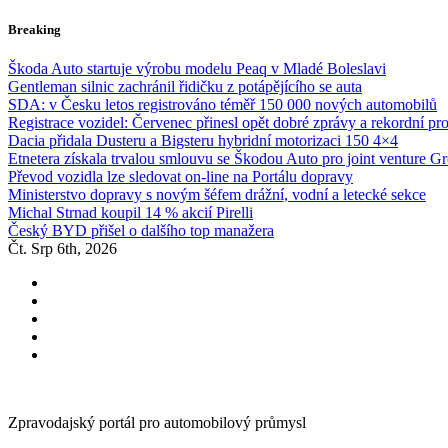
Skip
Breaking
to
content
Škoda Auto startuje výrobu modelu Peaq v Mladé Boleslavi
Gentleman silnic zachránil řidičku z potápějícího se auta
SDA: v Česku letos registrováno téměř 150 000 nových automobilů
Registrace vozidel: Červenec přinesl opět dobré zprávy a rekordní pr
Dacia přidala Dusteru a Bigsteru hybridní motorizaci 150 4×4
Etnetera získala trvalou smlouvu se Škodou Auto pro joint venture G
Převod vozidla lze sledovat on-line na Portálu dopravy
Ministerstvo dopravy s novým šéfem drážní, vodní a letecké sekce
Michal Strnad koupil 14 % akcií Pirelli
Český BYD přišel o dalšího top manažera
Čt. Srp 6th, 2026
Zpravodajský portál pro automobilový průmysl