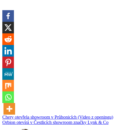
Navigace
Chery otevřela showroom v Průhonicích (Video z openingu)
Orbion otevírá v Čestlicích showroom značky Lynk & Co
pro