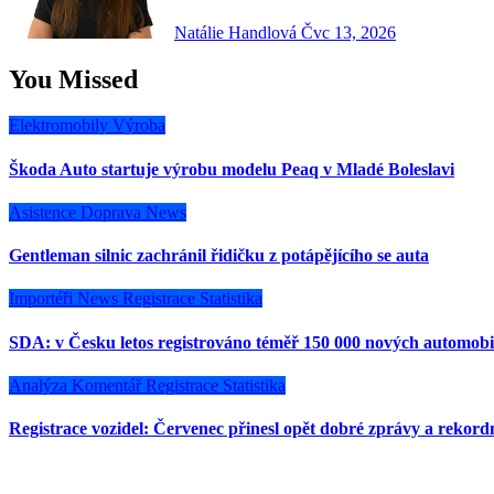
Natálie Handlová
Čvc 13, 2026
You Missed
Elektromobily
Výroba
Škoda Auto startuje výrobu modelu Peaq v Mladé Boleslavi
Asistence
Doprava
News
Gentleman silnic zachránil řidičku z potápějícího se auta
Importéři
News
Registrace
Statistika
SDA: v Česku letos registrováno téměř 150 000 nových automobi
Analýza
Komentář
Registrace
Statistika
Registrace vozidel: Červenec přinesl opět dobré zprávy a rekor