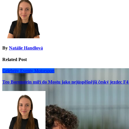
příspěvek
By
Natálie Handlová
Related Post
Celebrity
Eventy
Motorsport
Teo Borenstein míří do Mostu jako nejúspěšnější český jezdec 