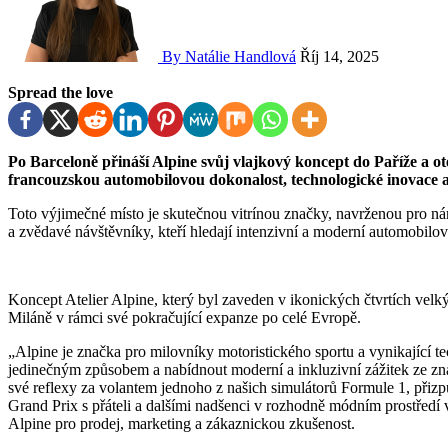
By Natálie Handlová
Říj 14, 2025
Spread the love
Po Barceloně přináší Alpine svůj vlajkový koncept do Paříže a otevírá dveře svého Atelieru. Zážitkový prostor oslavuje
francouzskou automobilovou dokonalost, technologické inovace a
Toto výjimečné místo je skutečnou vitrínou značky, navrženou pro ná
a zvědavé návštěvníky, kteří hledají intenzivní a moderní automobilov
Koncept Atelier Alpine, který byl zaveden v ikonických čtvrtích velk
Miláně v rámci své pokračující expanze po celé Evropě.
„Alpine je značka pro milovníky motoristického sportu a vynikající te
jedinečným způsobem a nabídnout moderní a inkluzivní zážitek ze zna
své reflexy za volantem jednoho z našich simulátorů Formule 1, přizpů
Grand Prix s přáteli a dalšími nadšenci v rozhodně módním prostředí 
Alpine pro prodej, marketing a zákaznickou zkušenost.