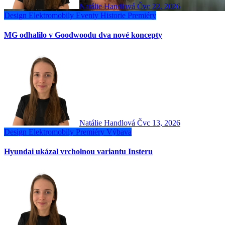
Natálie Handlová
Čvc 22, 2026
Design
Elektromobily
Eventy
Historie
Premiéry
MG odhalilo v Goodwoodu dva nové koncepty
Natálie Handlová
Čvc 13, 2026
Design
Elektromobily
Premiéry
Výbava
Hyundai ukázal vrcholnou variantu Insteru