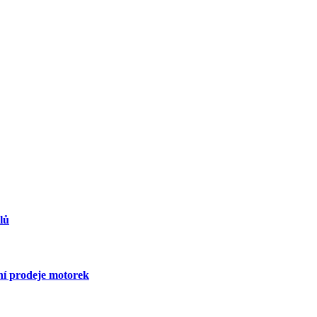
lů
dní prodeje motorek