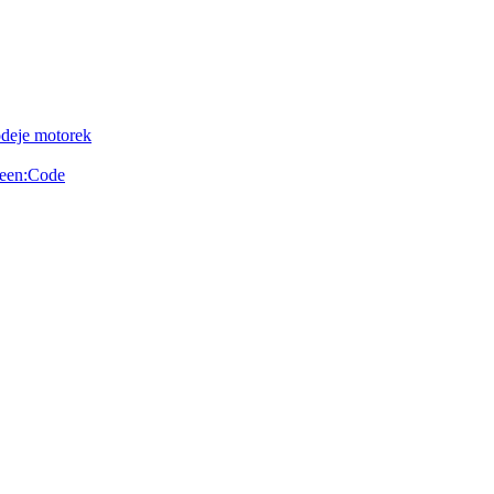
odeje motorek
reen:Code