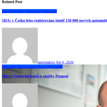
Related Post
Importéři
News
Registrace
Statistika
SDA: v Česku letos registrováno téměř 150 000 nových automobi
automakers
Srp 6, 2026
Importéři
Management
News
Personálie
Marco Venturini končí u značky Peugeot