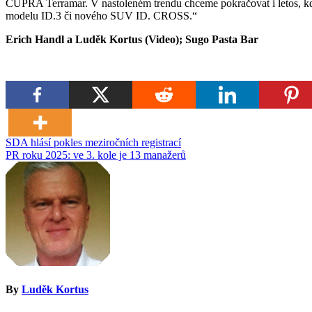
CUPRA Terramar. V nastoleném trendu chceme pokračovat i letos, kd
modelu ID.3 či nového SUV ID. CROSS.“
Erich Handl a Luděk Kortus (Video); Sugo Pasta Bar
Navigace
SDA hlásí pokles meziročních registrací
PR roku 2025: ve 3. kole je 13 manažerů
pro
příspěvek
By
Luděk Kortus