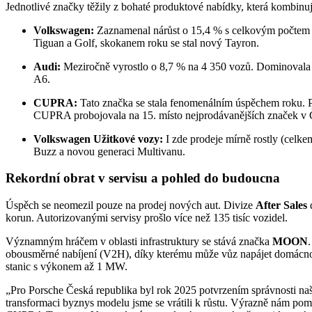
Jednotlivé značky těžily z bohaté produktové nabídky, která kombin
Volkswagen:
Zaznamenal nárůst o 15,4 % s celkovým počtem 1
Tiguan a Golf, skokanem roku se stal nový Tayron.
Audi:
Meziročně vyrostlo o 8,7 % na 4 350 vozů. Dominovala
A6.
CUPRA:
Tato značka se stala fenomenálním úspěchem roku. Po
CUPRA probojovala na 15. místo nejprodávanějších značek v
Volkswagen Užitkové vozy:
I zde prodeje mírně rostly (celke
Buzz a novou generaci Multivanu.
Rekordní obrat v servisu a pohled do budoucna
Úspěch se neomezil pouze na prodej nových aut. Divize
After Sales
d
korun. Autorizovanými servisy prošlo více než 135 tisíc vozidel.
Významným hráčem v oblasti infrastruktury se stává značka
MOON
obousměrné nabíjení (V2H), díky kterému může vůz napájet domácnost
stanic s výkonem až 1 MW.
„Pro Porsche Česká republika byl rok 2025 potvrzením správnosti naš
transformaci byznys modelu jsme se vrátili k růstu. Výrazně nám p