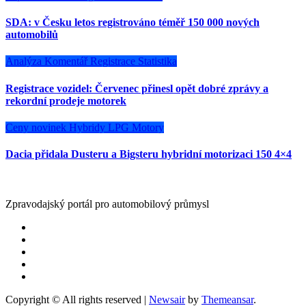
SDA: v Česku letos registrováno téměř 150 000 nových
automobilů
Analýza
Komentář
Registrace
Statistika
Registrace vozidel: Červenec přinesl opět dobré zprávy a
rekordní prodeje motorek
Ceny novinek
Hybridy
LPG
Motory
Dacia přidala Dusteru a Bigsteru hybridní motorizaci 150 4×4
Zpravodajský portál pro automobilový průmysl
Copyright © All rights reserved
|
Newsair
by
Themeansar
.