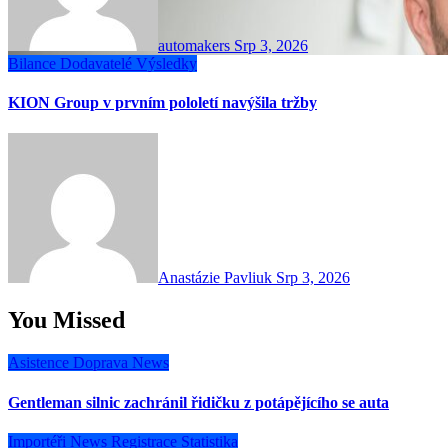
automakers
Srp 3, 2026
Bilance
Dodavatelé
Výsledky
KION Group v prvním pololetí navýšila tržby
Anastázie Pavliuk
Srp 3, 2026
You Missed
Asistence
Doprava
News
Gentleman silnic zachránil řidičku z potápějícího se auta
Importéři
News
Registrace
Statistika