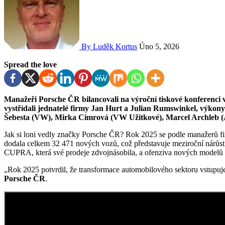
By Luděk Kortus
Úno 5, 2026
Spread the love
Manažeři Porsche ČR bilancovali na výroční tiskové konferenci v pražském restaurantu Sugo Pasta Bar. Na parketu se
vystřídali jednatelé firmy Jan Hurt a Julian Rumswinkel, výkony
Šebesta (VW), Mirka Cimrová (VW Užitkové), Marcel Archleb 
Jak si loni vedly značky Porsche ČR? Rok 2025 se podle manažerů fi
dodala celkem 32 471 nových vozů, což představuje meziroční nárůs
CUPRA, která své prodeje zdvojnásobila, a ofenziva nových modelů
„Rok 2025 potvrdil, že transformace automobilového sektoru vstupuje 
Porsche ČR
.