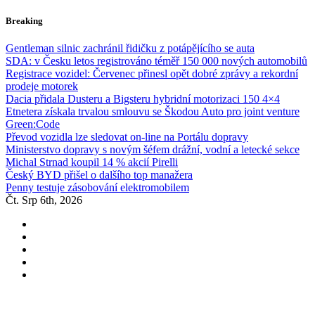
Skip
Breaking
to
content
Gentleman silnic zachránil řidičku z potápějícího se auta
SDA: v Česku letos registrováno téměř 150 000 nových automobilů
Registrace vozidel: Červenec přinesl opět dobré zprávy a rekordní
prodeje motorek
Dacia přidala Dusteru a Bigsteru hybridní motorizaci 150 4×4
Etnetera získala trvalou smlouvu se Škodou Auto pro joint venture
Green:Code
Převod vozidla lze sledovat on-line na Portálu dopravy
Ministerstvo dopravy s novým šéfem drážní, vodní a letecké sekce
Michal Strnad koupil 14 % akcií Pirelli
Český BYD přišel o dalšího top manažera
Penny testuje zásobování elektromobilem
Čt. Srp 6th, 2026