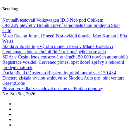
Skip
Breaking
to
content
Novináři testovali Volkswagen ID.3 Neo pod Oblíkem
ORLEN otevřel v Braníku první samoobslužnou prodejnu Stop
Cafe
Most: Racing Journal Speed Fest ovládli domácí Max Karhan i Elia
Weiss
Škoda Auto startuje výrobu modelu Peaq v Mladé Boleslavi
Gentleman silnic zachránil řidičku z potápějícího se auta
SDA: v Česku letos registrováno téměř 150 000 nových automobilů
Registrace vozidel: Červenec přinesl opět dobré zprávy a rekordní
prodeje motorek
Dacia přidala Dusteru a Bigsteru hybridní motorizaci 150 4×4
Etnetera získala trvalou smlouvu se Škodou Auto pro joint venture
Green:Code
Převod vozidla lze sledovat on-line na Portálu dopravy
Ne. Srp 9th, 2026