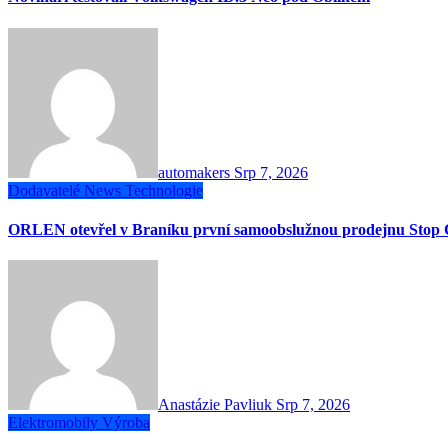
automakers
Srp 7, 2026
Dodavatelé
News
Technologie
ORLEN otevřel v Braníku první samoobslužnou prodejnu Stop 
Anastázie Pavliuk
Srp 7, 2026
Elektromobily
Výroba