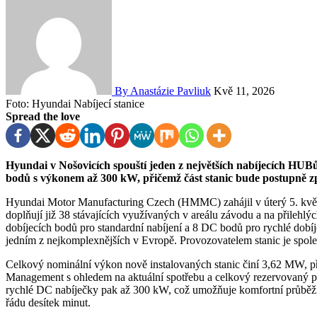
By Anastázie Pavliuk
Kvě 11, 2026
Foto: Hyundai Nabíjecí stanice
Spread the love
Hyundai v Nošovicích spouští jeden z největších nabíjecích HUBů v Česku. Nová infrastruktura nabízí 118 dobíjecích
bodů s výkonem až 300 kW, přičemž část stanic bude postupně zpř
Hyundai Motor Manufacturing Czech (HMMC) zahájil v úterý 5. květ
doplňují již 38 stávajících využívaných v areálu závodu a na přilehl
dobíjecích bodů pro standardní nabíjení a 8 DC bodů pro rychlé dobíje
jedním z nejkomplexnějších v Evropě. Provozovatelem stanic je spol
Celkový nominální výkon nově instalovaných stanic činí 3,62 MW, při
Management s ohledem na aktuální spotřebu a celkový rezervovaný p
rychlé DC nabíječky pak až 300 kW, což umožňuje komfortní průběžné
řádu desítek minut.