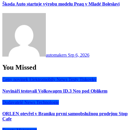
Škoda Auto startuje výrobu modelu Peaq v Mladé Boleslavi
automakers
Srp 6, 2026
You Missed
Ceny novinek
Elektromobily
News
Testy
Tiskovky
Novináři testovali Volkswagen ID.3 Neo pod Oblíkem
Dodavatelé
News
Technologie
ORLEN otevřel v Braníku první samoobslužnou prodejnu Stop
Cafe