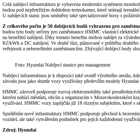
Celá nabíjecí infrastruktura je vybavena moderním systémem monitori
budou pod nepřetržitým dohledem termokamer, které snímají termální s
U nabíjecích stanic jsou umístěny také specializované boxy s požární
Z celkového počtu je 50 dobíjecích bodů vyhrazeno pro zaměstn
budou tyto body určeny pro zaměstnance HMMC vlastnící elektrické ne
na benefitní nabíjení. Díky tomuto benefitu mohou nabíjet za výsled
Kč/kWh u DC nabíjení. Ve druhé fázi, plánované v průběhu druhého čt
veřejnosti a nebenefitním zaměstnancům. Zbývající dobíjecí body s
Foto: Hyundai Nabíjecí stanice pro management
Nabíjecí infrastruktura je k dispozici také uvnitř výrobního areálu, k
závodu jsou jako shuttle vozy využívány především modely Hyundai 
HMMC zároveň podporuje rozvoj elektromobility také prostřednictví
kterém nabízí městům, obcím a organizacím v Moravskoslezském kraj
využívání. HMMC vozy zapůjčila již 18 různým subjektům, které s nim
Spuštěním nové infrastruktury HMMC podporuje přechod k bezemisní 
vozidel, ale také vytvářením podmínek pro jejich každodenní využívá
Zdroj: Hyundai