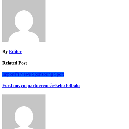
příspěvek
By
Editor
Related Post
Importéři
News
Sponzoring
Sport
Ford novým partnerem českého fotbalu