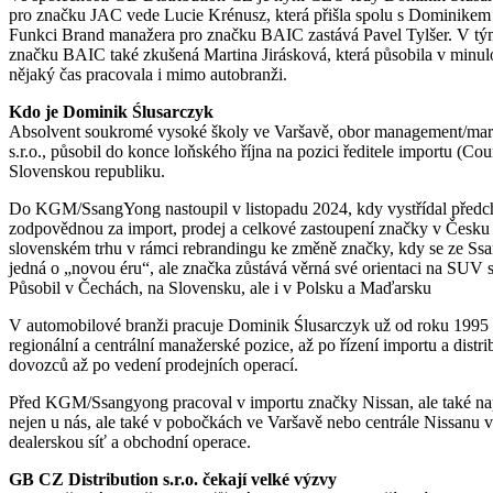
pro značku JAC vede Lucie Krénusz, která přišla spolu s Dominik
Funkci Brand manažera pro značku BAIC zastává Pavel Tylšer. V tý
značku BAIC také zkušená Martina Jirásková, která působila v minul
nějaký čas pracovala i mimo autobranži.
Kdo je Dominik Ślusarczyk
Absolvent soukromé vysoké školy ve Varšavě, obor management/mark
s.r.o., působil do konce loňského října na pozici ředitele importu 
Slovenskou republiku.
Do KGM/SsangYong nastoupil v listopadu 2024, kdy vystřídal předchoz
zodpovědnou za import, prodej a celkové zastoupení značky v Česku 
slovenském trhu v rámci rebrandingu ke změně značky, kdy se ze S
jedná o „novou éru“, ale značka zůstává věrná své orientaci na SU
Působil v Čechách, na Slovensku, ale i v Polsku a Maďarsku
V automobilové branži pracuje Dominik Ślusarczyk už od roku 1995 a
regionální a centrální manažerské pozice, až po řízení importu a dist
dovozců až po vedení prodejních operací.
Před KGM/Ssangyong pracoval v importu značky Nissan, ale také na
nejen u nás, ale také v pobočkách ve Varšavě nebo centrále Nissanu v B
dealerskou síť a obchodní operace.
GB CZ Distribution s.r.o. čekají velké výzvy