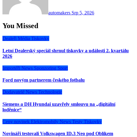
automakers
Srp 5, 2026
You Missed
Dealeři
Média
Tiskovky
Letní Dealerský speciál shrnul tiskovky a události 2. kvartálu
2026
Importéři
News
Sponzoring
Sport
Ford novým partnerem českého fotbalu
Dodavatelé
News
Technologie
Siemens a DH Hyundai uzavřely smlouvu na „digitální
loděnice“
Ceny novinek
Elektromobily
News
Testy
Tiskovky
Novináři testovali Volkswagen ID.3 Neo pod Oblíkem