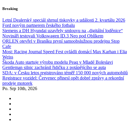
Skip
Breaking
to
content
Letní Dealerský speciál shrnul tiskovky a události 2. kvartálu 2026
Ford novým partnerem českého fotbalu
Siemens a DH Hyundai uzavřely smlouvu na „digitální loděnice“
Novináři testovali Volkswagen ID.3 Neo pod Oblíkem
ORLEN otevřel v Braníku první samoobslužnou prodejnu Stop
Cafe
Most: Racing Journal Speed Fest ovládli domácí Max Karhan i Elia
Weiss
Škoda Auto startuje výrobu modelu Peaq v Mladé Boleslavi
Gentleman silnic zachránil řidičku z potápějícího se auta
SDA: v Česku letos registrováno téměř 150 000 nových automobilů
Registrace vozidel: Červenec přinesl opět dobré zprávy a rekordní
prodeje motorek
Po. Srp 10th, 2026