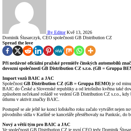
By Editor
Kvě 13, 2026
Dominik Ślusarczyk, CEO společnosti GB Distribution CZ
Spread the love
Při nedávné oficiální pražské premiéře čínských automobilů značky JAC se poprvé prezentoval také management
dovozní společnosti GB Distribution CZ s.r.o. (GB = Gruppa B
Import vozů BAIC a JAC
Společnost
GB Distribution CZ (GB = Gruppa BEMO)
je od minu
BAIC do České a Slovenské republiky a od letošního května také do
způsobem nečekané rošádě ve vedení GB Distribution CZ s.r.o., kdy
útlumu v aktivit značky BAIC.
Postupně se ale ještě ke konci loňského roku začalo vytvářet nejen no
původního sídla v Karlíně se kanceláře přestěhovaly na Pankrác, do
Nový a větší tým pro BAIC a JAC
Ve společnosti GB Distribution CZ je nyní CEO tedy Dominik Ślusa