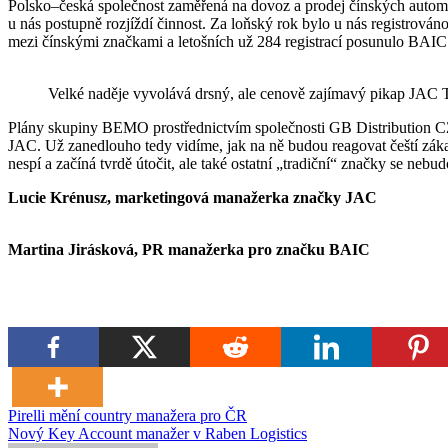
Polsko–česká společnost zaměřená na dovoz a prodej čínských auto
u nás postupně rozjíždí činnost. Za loňský rok bylo u nás registrová
mezi čínskými značkami a letošních už 284 registrací posunulo BAIC 
Velké naděje vyvolává drsný, ale cenově zajímavý pikap JAC 
Plány skupiny BEMO prostřednictvím společnosti GB Distribution CZ
JAC. Už zanedlouho tedy vidíme, jak na ně budou reagovat čeští zák
nespí a začíná tvrdě útočit, ale také ostatní „tradiční“ značky se neb
Lucie Krénusz, marketingová manažerka značky JAC
Martina Jirásková, PR manažerka pro značku BAIC
Navigace
Pirelli mění country manažera pro ČR
Nový Key Account manažer v Raben Logistics
pro