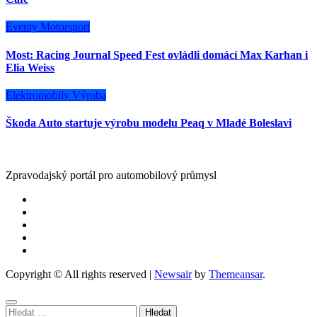
Eventy
Motorsport
Most: Racing Journal Speed Fest ovládli domácí Max Karhan i
Elia Weiss
Elektromobily
Výroba
Škoda Auto startuje výrobu modelu Peaq v Mladé Boleslavi
Zpravodajský portál pro automobilový průmysl
Copyright © All rights reserved
|
Newsair
by
Themeansar
.
Vyhledávání