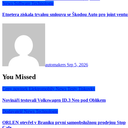
News
Software
Technologie
Etnetera získala trvalou smlouvu se Škodou Auto pro joint vent
automakers
Srp 5, 2026
You Missed
Ceny novinek
Elektromobily
News
Testy
Tiskovky
Novináři testovali Volkswagen ID.3 Neo pod Oblíkem
Dodavatelé
News
Technologie
ORLEN otevřel v Braníku první samoobslužnou prodejnu Stop
Cafe