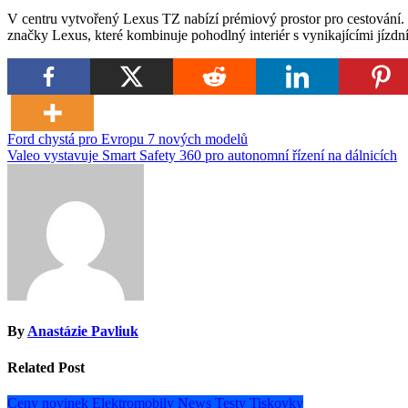
V centru vytvořený Lexus TZ nabízí prémiový prostor pro cestování
značky Lexus, které kombinuje pohodlný interiér s vynikajícími jízdn
Navigace
Ford chystá pro Evropu 7 nových modelů
Valeo vystavuje Smart Safety 360 pro autonomní řízení na dálnicích
pro
příspěvek
By
Anastázie Pavliuk
Related Post
Ceny novinek
Elektromobily
News
Testy
Tiskovky