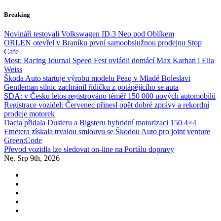
Skip
Breaking
to
content
Novináři testovali Volkswagen ID.3 Neo pod Oblíkem
ORLEN otevřel v Braníku první samoobslužnou prodejnu Stop
Cafe
Most: Racing Journal Speed Fest ovládli domácí Max Karhan i Elia
Weiss
Škoda Auto startuje výrobu modelu Peaq v Mladé Boleslavi
Gentleman silnic zachránil řidičku z potápějícího se auta
SDA: v Česku letos registrováno téměř 150 000 nových automobilů
Registrace vozidel: Červenec přinesl opět dobré zprávy a rekordní
prodeje motorek
Dacia přidala Dusteru a Bigsteru hybridní motorizaci 150 4×4
Etnetera získala trvalou smlouvu se Škodou Auto pro joint venture
Green:Code
Převod vozidla lze sledovat on-line na Portálu dopravy
Ne. Srp 9th, 2026