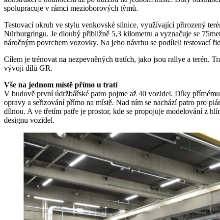
spolupracuje v rámci mezioborových týmů.
Testovací okruh ve stylu venkovské silnice, využívající přirozený te
Nürburgringu. Je dlouhý přibližně 5,3 kilometru a vyznačuje se 75m
náročným povrchem vozovky. Na jeho návrhu se podíleli testovací řidič
Cílem je trénovat na nezpevněných tratích, jako jsou rallye a terén. T
vývoji dílů GR.
Vše na jednom místě přímo u tratí
V budově první údržbářské patro pojme až 40 vozidel. Díky přímému 
opravy a seřizování přímo na místě. Nad ním se nachází patro pro plá
dílnou. A ve třetím patře je prostor, kde se propojuje modelování z h
designu vozidel.