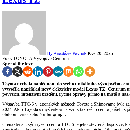
By Anastázie Pavliuk
Kvě 20, 2026
Foto: TOYOTA Vývojové Centrum
Spread the love
Toyota nechala nahlédnout do svého unikátního vývojového centra Technical Center Shimoyama (TTC-S), ve kterém
vytvořila například nový elektrický model Lexus TZ. Centrum u
površích, intenzivní brzdění, rychlé opravy přímo na místě a nás
Výstavba TTC-S v japonských městech Toyota a Shimoyama byla zah
2024. Akio Toyoda s myšlenkou na vznik takového centra přišel už p
obdobu německého Nürburgringu.
Charakteristickým rysem centra TTC-S je jeho otevřená dispozice, kt
konstrukci a hodnocení až po údržbu na jednom místě. Díky odstraněn