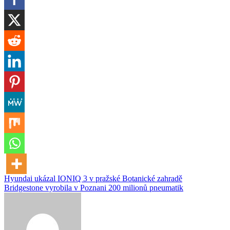
Navigace
Hyundai ukázal IONIQ 3 v pražské Botanické zahradě
Bridgestone vyrobila v Poznani 200 milionů pneumatik
pro
příspěvek