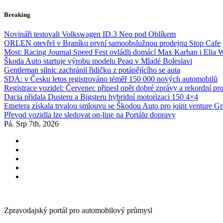
Skip
Breaking
to
content
Novináři testovali Volkswagen ID.3 Neo pod Oblíkem
ORLEN otevřel v Braníku první samoobslužnou prodejnu Stop Cafe
Most: Racing Journal Speed Fest ovládli domácí Max Karhan i Elia 
Škoda Auto startuje výrobu modelu Peaq v Mladé Boleslavi
Gentleman silnic zachránil řidičku z potápějícího se auta
SDA: v Česku letos registrováno téměř 150 000 nových automobilů
Registrace vozidel: Červenec přinesl opět dobré zprávy a rekordní pr
Dacia přidala Dusteru a Bigsteru hybridní motorizaci 150 4×4
Etnetera získala trvalou smlouvu se Škodou Auto pro joint venture G
Převod vozidla lze sledovat on-line na Portálu dopravy
Pá. Srp 7th, 2026
Zpravodajský portál pro automobilový průmysl