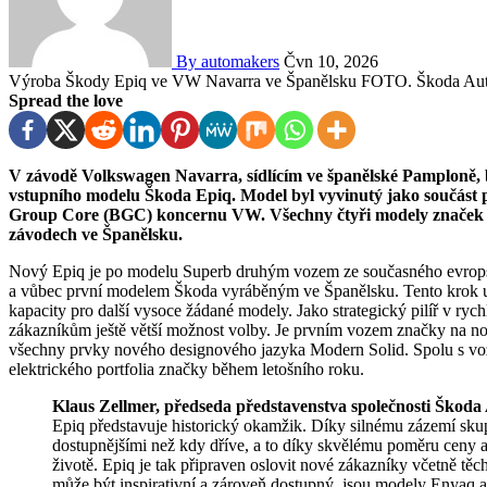
By automakers
Čvn 10, 2026
Výroba Škody Epiq ve VW Navarra ve Španělsku FOTO. Škoda Au
Spread the love
V závodě Volkswagen Navarra, sídlícím ve španělské Pamploně, byla spuštěna sériová výroba plně elektrického
vstupního modelu Škoda Epiq. Model byl vyvinutý jako součást
Group Core (BGC) koncernu VW. Všechny čtyři modely značek
závodech ve Španělsku.
Nový Epiq je po modelu Superb druhým vozem ze současného evrop
a vůbec první modelem Škoda vyráběným ve Španělsku. Tento krok u
kapacity pro další vysoce žádané modely. Jako strategický pilíř v ryc
zákazníkům ještě větší možnost volby. Je prvním vozem značky na n
všechny prvky nového designového jazyka Modern Solid. Spolu s voz
elektrického portfolia značky během letošního roku.
Klaus Zellmer, předseda představenstva společnosti Škoda 
Epiq představuje historický okamžik. Díky silnému zázemí sku
dostupnějšími než kdy dříve, a to díky skvělému poměru ceny a
životě. Epiq je tak připraven oslovit nové zákazníky včetně těc
může být inspirativní a zároveň dostupný, jsou modely Enyaq a 