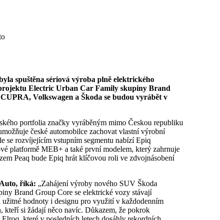
to
 projektu Electric Urban Car Family skupiny Brand
 CUPRA, Volkswagen a Škoda se budou vyrábět v
ského portfolia značky vyráběným mimo Českou republiku
možňuje české automobilce zachovat vlastní výrobní
hle se rozvíjejícím vstupním segmentu nabízí Epiq
ové platformě MEB+ a také první modelem, který zahrnuje
em Peaq bude Epiq hrát klíčovou roli ve zdvojnásobení
Auto, říká:
„Zahájení výroby nového SUV Škoda
piny Brand Group Core se elektrické vozy stávají
 užitné hodnoty i designu pro využití v každodenním
h, kteří si žádají něco navíc. Důkazem, že pokrok
Elroq, které v posledních letech dosáhly rekordních