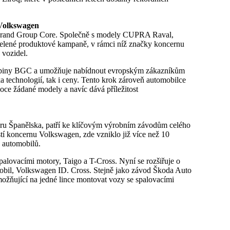
 Volkswagen
y Brand Group Core. Společně s modely CUPRA Raval,
celené produktové kampaně, v rámci níž značky koncernu
 vozidel.
kupiny BGC a umožňuje nabídnout evropským zákazníkům
a technologií, tak i ceny. Tento krok zároveň automobilce
oce žádané modely a navíc dává příležitost
eru Španělska, patří ke klíčovým výrobním závodům celého
tí koncernu Volkswagen, zde vzniklo již více než 10
 automobilů.
lovacími motory, Taigo a T-Cross. Nyní se rozšiřuje o
mobil, Volkswagen ID. Cross. Stejně jako závod Škoda Auto
možňující na jedné lince montovat vozy se spalovacími