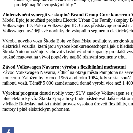
prodejů napříč evropskými trhy.”
Zintenzivnění synergií ve skupině Brand Group Core koncernu
Model Epiq je součástí projektu Electric Urban Car Family skupin
Volkswagen ID. Polo a Volkswagen ID. Cross představuje součást u
Volkswagen uvádějí své novinky do vstupního segmentu elektrických
Výroba nového vozu Škoda Epiq ve Španělsku posiluje synergie s
elektrická vozidla, která jsou vysoce konkurenceschopná jak z hledisk
Škoda Auto umožňuje zachovat vlastní výrobní kapacity pro další vys
pružně reagovat na vývoj poptávky napříč různými segmenty trhu.
Závod Volkswagen Navarra: výroba s flexibilními možnostmi
Závod Volkswagen Navarra, sídlící na okraji města Pamplona na sev
koncernu. Založen byl v roce 1965 a od roku 1984, kdy se stal součás
milionů vozů. Téměř 5 000 zaměstnanců denně vyrobí více než 1 400
Výrobní program
dosud tvořily vozy SUV značky Volkswagen se spa
plně elektrický vůz Škoda Epiq a brzy bude následovat další elektro
v Mladé Boleslavi nabízí místní provoz vysokou úroveň flexibility, u
motory i plně elektrickým pohonem.