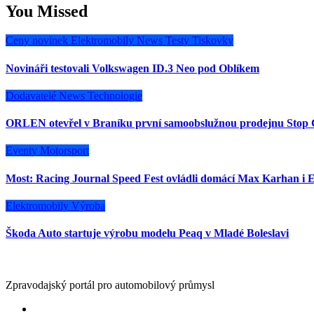
You Missed
Ceny novinek
Elektromobily
News
Testy
Tiskovky
Novináři testovali Volkswagen ID.3 Neo pod Oblíkem
Dodavatelé
News
Technologie
ORLEN otevřel v Braníku první samoobslužnou prodejnu Stop 
Eventy
Motorsport
Most: Racing Journal Speed Fest ovládli domácí Max Karhan i E
Elektromobily
Výroba
Škoda Auto startuje výrobu modelu Peaq v Mladé Boleslavi
Zpravodajský portál pro automobilový průmysl