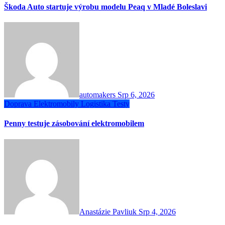
Škoda Auto startuje výrobu modelu Peaq v Mladé Boleslavi
automakers
Srp 6, 2026
Doprava
Elektromobily
Logistika
Testy
Penny testuje zásobování elektromobilem
Anastázie Pavliuk
Srp 4, 2026