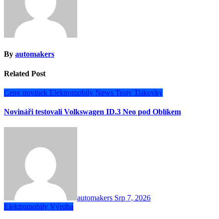
By
automakers
Related Post
Ceny novinek
Elektromobily
News
Testy
Tiskovky
Novináři testovali Volkswagen ID.3 Neo pod Oblíkem
automakers
Srp 7, 2026
Elektromobily
Výroba