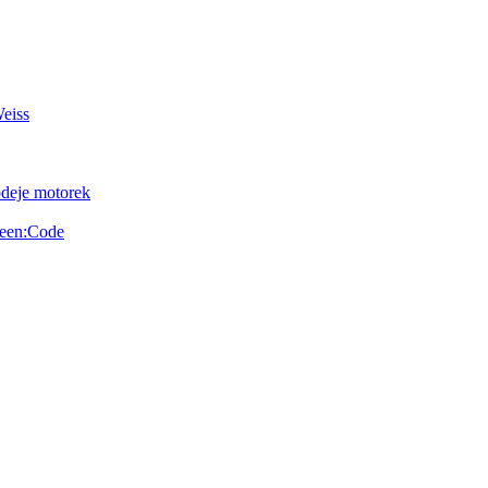
Weiss
odeje motorek
reen:Code