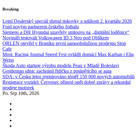
Skip
Breaking
to
content
Letní Dealerský speciál shrnul tiskovky a události 2. kvartálu 2026
Ford novým partnerem českého fotbalu
Siemens a DH Hyundai uzavřely smlouvu na „digitální loděnice“
Novináři testovali Volkswagen ID.3 Neo pod Oblíkem
ORLEN otevřel v Braníku první samoobslužnou prodejnu Stop
Cafe
Most: Racing Journal Speed Fest ovládli domácí Max Karhan i Elia
Weiss
Škoda Auto startuje výrobu modelu Peaq v Mladé Boleslavi
Gentleman silnic zachránil řidičku z potápějícího se auta
SDA: v Česku letos registrováno téměř 150 000 nových automobilů
Registrace vozidel: Červenec přinesl opět dobré zprávy a rekordní
prodeje motorek
Po. Srp 10th, 2026