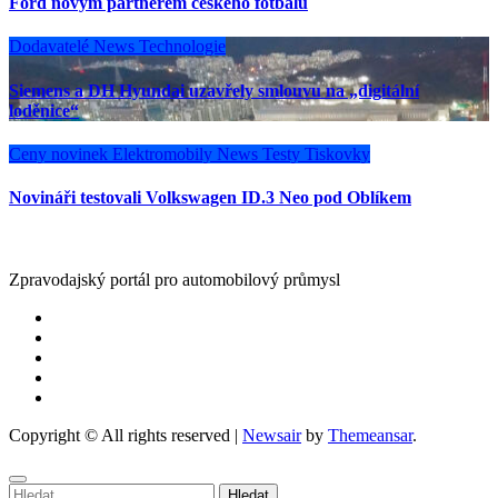
Ford novým partnerem českého fotbalu
Dodavatelé
News
Technologie
Siemens a DH Hyundai uzavřely smlouvu na „digitální
loděnice“
Ceny novinek
Elektromobily
News
Testy
Tiskovky
Novináři testovali Volkswagen ID.3 Neo pod Oblíkem
Zpravodajský portál pro automobilový průmysl
Copyright © All rights reserved
|
Newsair
by
Themeansar
.
Vyhledávání