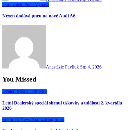
Dodavatelé
Pneu
Výbava
Nexen dodává pneu na nové Audi A6
Anastázie Pavliuk
Srp 4, 2026
You Missed
Dealeři
Média
Tiskovky
Letní Dealerský speciál shrnul tiskovky a události 2. kvartálu
2026
Importéři
News
Sponzoring
Sport