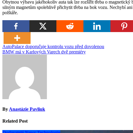
Obytnou výbavu jakéhokoliv auta tak lze rozšířit třeba o magnetický
silným magnetům spolehlivě přichytit třeba na bok vozu. Nechybí ani 
polštáře.
Navigace
AutoPalace doporučuje kontrolu vozu před dovolenou
BMW má v Karlových Varech dvě premiéry
pro
příspěvek
By
Anastázie Pavliuk
Related Post
Dodavatelé
News
Technologie