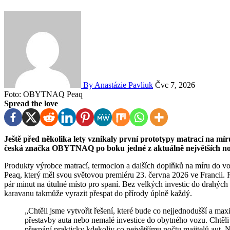
By Anastázie Pavliuk
Čvc 7, 2026
Foto: OBYTNAQ Peaq
Spread the love
Ještě před několika lety vznikaly první prototypy matrací na míru do osobních vozů v plzeňské garáži, dnes stojí ryze
česká značka OBYTNAQ po boku jedné z aktuálně největších no
Produkty výrobce matrací, termoclon a dalších doplňků na míru do vo
Peaq, který měl svou světovou premiéru 23. června 2026 ve Franci
pár minut na útulné místo pro spaní. Bez velkých investic do drahýc
karavanu takmůže vyrazit přespat do přírody úplně každý.
„Chtěli jsme vytvořit řešení, které bude co nejjednodušší a maximálně komfortní. Bez nutnosti nějaké komplexní
přestavby auta nebo nemalé investice do obytného vozu. Chtěli
přespání prakticky kdekoliv co největšímu počtu majitelů aut. 