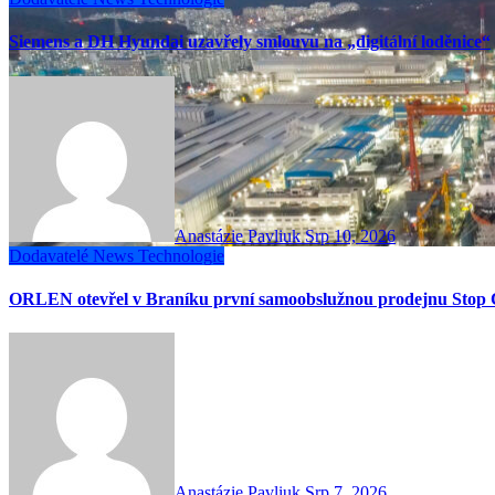
Siemens a DH Hyundai uzavřely smlouvu na „digitální loděnice“
Anastázie Pavliuk
Srp 10, 2026
Dodavatelé
News
Technologie
ORLEN otevřel v Braníku první samoobslužnou prodejnu Stop 
Anastázie Pavliuk
Srp 7, 2026