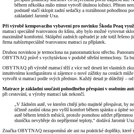
během několika málo minut vytvoří útulnou ložnici. Přitom není 
podstatě stačí sklopit zadní sedačky a roztáhnout pohodlnou po
zakladatel Jaromír Uxa.
Při výrobě kempovacího vybavení pro novinku Škoda Peaq vyu
matraci speciálně tvarovanou do klínu, aby bylo možné vyrovnat sklo
maximálně komfortní. Sklápění zadních opěradel je zde totiž řešeno 
firma nabízetspeciálně tvarovanou matraci za příplatek.
Druhou novinkou je termoclona na panoramatickou střechu. Panoramat
OBYTNAQ právě s vychytávkou v podobě střešní termoclony. Ta bude
OBYTNAQ při výrobě matrací těží z více než deseti let vlastních zkuš
intuitivnímu konfigurátoru si zájemce o nové zážitky na cestách může 
vytvořit si matraci podle svých představ. Každý detail je důležitý – o
Matrace je základní součástí pohodlného přespání v osobním aut
při cestování, u výroby matrací tak nekončí.
„V žádném autě, ve kterém chtějí jeho majitelé přespávat, by neměly chybět termoclony do oken, které nejenom
účinně zastíní okna pro vyšší komfort během spánku a úplné sou
autě během letních měsíců, protože pomohou udržet příjemnou vn
sluníčku nevyhřeje do nepříjemné teploty,“ dodává Jaromír Uxa
Značka OBYTNAQ nezapomíná ale ani na praktické doplňky, které moho