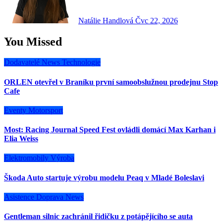
Natálie Handlová
Čvc 22, 2026
You Missed
Dodavatelé
News
Technologie
ORLEN otevřel v Braníku první samoobslužnou prodejnu Stop
Cafe
Eventy
Motorsport
Most: Racing Journal Speed Fest ovládli domácí Max Karhan i
Elia Weiss
Elektromobily
Výroba
Škoda Auto startuje výrobu modelu Peaq v Mladé Boleslavi
Asistence
Doprava
News
Gentleman silnic zachránil řidičku z potápějícího se auta