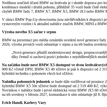
Nedílnou součástí účasti BMW na festivalu je i shuttle doprava pro hos
kombinace modelů i druhů pohonu, přibližně 35 vozů bude čistě ele
chybět BMW řady 7, BMW X7, BMW X5, BMW iX3 nebo BMW 
V rámci BMW Pop-Up showroomu jsou návštěvníkům k dispozici produk
vystaveným vozům i k aktuální nabídce značek BMW, MINI a BMW
Výroba nového X5 začne v srpnu
BMW na prezentaci pro média oznámilo uvedení nové generace řady 
2026, výroba prvních vozů odstartuje v srpnu a na trh budou uvedeny
„Nová generace přináší modernizovaný design, propracovanější technologie i rozšířenou nabídku druhů pohonu,
díky čemuž si zachová pozici jednoho z nejoblíbenějších mod
Na začátku bude nové BMW X5 dostupné ve dvou šestiválcových
900 Kč včetně DPH, BMW X5 40 xDrive je pak k dispozici od 2 319
hybridní techniku s pohonem všech kol xDrive.
Nabídka pohonných jednotek
se bude dále rozšiřovat od prosince 2
hybridní BMW X5 50e xDrive bude dostupné od 2 519 400 Kč, výk
Novinkou v nabídce bude i první elektrická verze BMW iX5 60 xDriv
na trh uvedeny v březnu 2027, komunikace k nim odstartuje již 8. říj
Erich Handl, Karlovy Vary