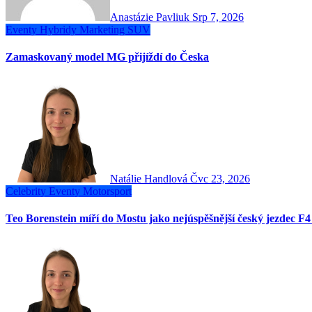
Anastázie Pavliuk
Srp 7, 2026
Eventy
Hybridy
Marketing
SUV
Zamaskovaný model MG přijíždí do Česka
Natálie Handlová
Čvc 23, 2026
Celebrity
Eventy
Motorsport
Teo Borenstein míří do Mostu jako nejúspěšnější český jezdec 