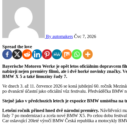
By automakers
Čvc 7, 2026
Spread the love
Bayerische Motoren Werke je opět letos oficiálním dopravcem filmového festivalu v Karlových Varech. Císařské lázně
nabízejí nejen premiéry filmů, ale i dvě horké novinky značky. V
BMW X 5 a také limuzíny řady 7.
Ve dnech 3. až 11. července 2026 se koná jubilejní 60. ročník Mezi
po dvanácté účastní jako oficiální vůz festivalu. Předváděčka BMW n
Stejně jako v předchozích letech je expozice BMW umístěna na t
Letošní ročník přinesl hned dvě národní premiéry.
Návštěvníci ma
řady 7 po modernizaci a zcela nové BMW X5. Po celou dobu festiv
Car oslavující 20leté výročí BMW Česká republika a motocykly 