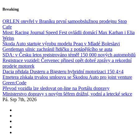
Skip
Breaking
to
content
ORLEN otevřel v Braníku první samoobslužnou prodejnu Stop
Cafe
Most: Racing Journal Speed Fest ovládli domácí Max Karhan i Elia
Weiss
Škoda Auto startuje výrobu modelu Peaq v Mladé Boleslavi
Gentleman silnic zachránil řidičku z potápějícího se auta
SDA: v Česku letos registrováno téměř 150 000 nových automobilů
Registrace vozidel: Červenec přinesl opět dobré zprávy a rekordní
prodeje motorek
Dacia přidala Dusteru a Bigsteru hybridní motorizaci 150 4×4
Etnetera získala trvalou smlouvu se Škodou Auto pro joint venture
Green:Code
Převod vozidla lze sledovat on-line na Portálu dopravy
Ministerstvo dopravy s novým šéfem drážní, vodní a letecké sekce
Pá. Srp 7th, 2026