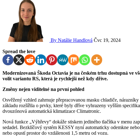
By Natálie Handlová
Čvc 19, 2024
Spread the love
Modernizovaná Škoda Octavia je na českém trhu dostupná ve všech verzích. Nově mohou zájemci o sportovní svezení
volit variantu RS, která je rychlejší než kdy dříve.
Změny nejen viditelné na první pohled
Osvěžený vzhled zahrnuje přepracovanou masku chladiče, nárazníky a
základu rozšířila o prvky, které byly dříve vyhrazeny vyšším specifika
dvouzónová automatická klimatizace Climatronic.
Nová funkce „Výhřevy“ dokáže stiskem jediného tlačítka v menu zapno
sedadel. Bezklíčový systém KESSY nyní automaticky odemkne nebo za
nebo opustí prostor do vzdálenosti 1,5 metru od vozu.