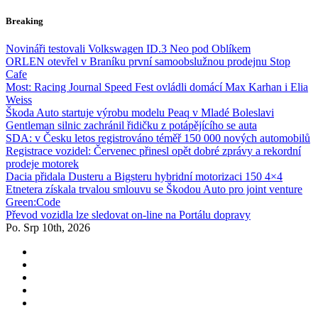
Skip
Breaking
to
content
Novináři testovali Volkswagen ID.3 Neo pod Oblíkem
ORLEN otevřel v Braníku první samoobslužnou prodejnu Stop
Cafe
Most: Racing Journal Speed Fest ovládli domácí Max Karhan i Elia
Weiss
Škoda Auto startuje výrobu modelu Peaq v Mladé Boleslavi
Gentleman silnic zachránil řidičku z potápějícího se auta
SDA: v Česku letos registrováno téměř 150 000 nových automobilů
Registrace vozidel: Červenec přinesl opět dobré zprávy a rekordní
prodeje motorek
Dacia přidala Dusteru a Bigsteru hybridní motorizaci 150 4×4
Etnetera získala trvalou smlouvu se Škodou Auto pro joint venture
Green:Code
Převod vozidla lze sledovat on-line na Portálu dopravy
Po. Srp 10th, 2026