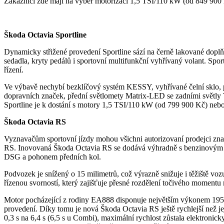
Zákazníci zde mají na výběr motorizaci 1,5 TSI/110 kW (od 849 9
Škoda Octavia Sportline
Dynamicky střižené provedení Sportline sází na černě lakované doplňk
sedadla, kryty pedálů i sportovní multifunkční vyhřívaný volant. Spo
řízení.
Ve výbavě nechybí bezklíčový systém KESSY, vyhřívané čelní sklo, 
dopravních značek, přední světlomety Matrix-LED se zadními světl
Sportline je k dostání s motory 1,5 TSI/110 kW (od 799 900 Kč) ne
Škoda Octavia RS
Vyznavačům sportovní jízdy mohou všichni autorizovaní prodejci zn
RS. Inovovaná Škoda Octavia RS se dodává výhradně s benzinový
DSG a pohonem předních kol.
Podvozek je snížený o 15 milimetrů, což výrazně snižuje i těžiště vo
řízenou svorností, který zajišťuje přesné rozdělení točivého momentu
Motor pocházející z rodiny EA888 disponuje největším výkonem 195 
provedení. Díky tomu je nová Škoda Octavia RS ještě rychlejší než je
0,3 s na 6,4 s (6,5 s u Combi), maximální rychlost zůstala elektron