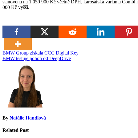
stanovena na 1 059 900 Kč včetně DPH, karosářská varianta Combi m
000 Kč vyšší.
Navigace
BMW Group získala CCC Digital Key
BMW testuje pohon od DeepDrive
pro
příspěvek
By
Natálie Handlová
Related Post