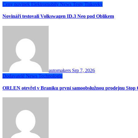
Ceny novinek
Elektromobily
News
Testy
Tiskovky
Novináři testovali Volkswagen ID.3 Neo pod Oblíkem
automakers
Srp 7, 2026
Dodavatelé
News
Technologie
ORLEN otevřel v Braníku první samoobslužnou prodejnu Stop 