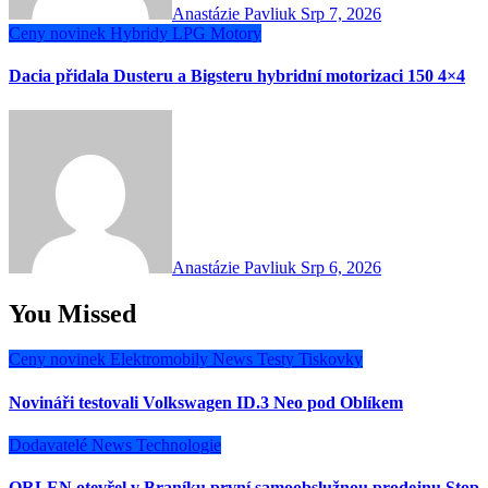
Anastázie Pavliuk
Srp 7, 2026
Ceny novinek
Hybridy
LPG
Motory
Dacia přidala Dusteru a Bigsteru hybridní motorizaci 150 4×4
Anastázie Pavliuk
Srp 6, 2026
You Missed
Ceny novinek
Elektromobily
News
Testy
Tiskovky
Novináři testovali Volkswagen ID.3 Neo pod Oblíkem
Dodavatelé
News
Technologie
ORLEN otevřel v Braníku první samoobslužnou prodejnu Stop