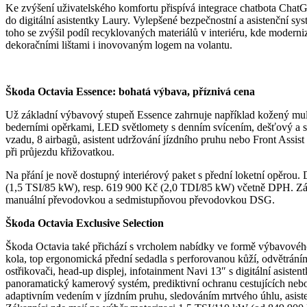
Ke zvýšení uživatelského komfortu přispívá integrace chatbota ChatGP
do digitální asistentky Laury. Vylepšené bezpečnostní a asistenční sy
toho se zvýšil podíl recyklovaných materiálů v interiéru, kde mode
dekoračními lištami i inovovaným logem na volantu.
Škoda Octavia Essence: bohatá výbava, příznivá cena
Už základní výbavový stupeň Essence zahrnuje například kožený multi
bederními opěrkami, LED světlomety s denním svícením, dešťový a sv
vzadu, 8 airbagů, asistent udržování jízdního pruhu nebo Front Assist
při průjezdu křižovatkou.
Na přání je nově dostupný interiérový paket s přední loketní opěrou
(1,5 TSI/85 kW), resp. 619 900 Kč (2,0 TDI/85 kW) včetně DPH. Záro
manuální převodovkou a sedmistupňovou převodovkou DSG.
Škoda Octavia Exclusive Selection
Škoda Octavia také přichází s vrcholem nabídky ve formě výbavového
kola, top ergonomická přední sedadla s perforovanou kůží, odvětrání
ostřikovači, head-up displej, infotainment Navi 13″ s digitální asis
panoramatický kamerový systém, prediktivní ochranu cestujících nebo
adaptivním vedením v jízdním pruhu, sledováním mrtvého úhlu, asist