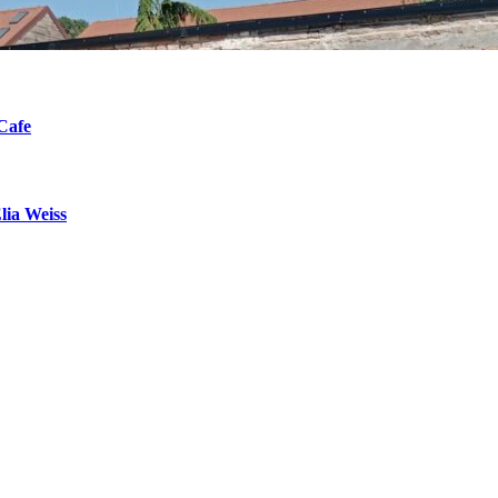
Cafe
lia Weiss