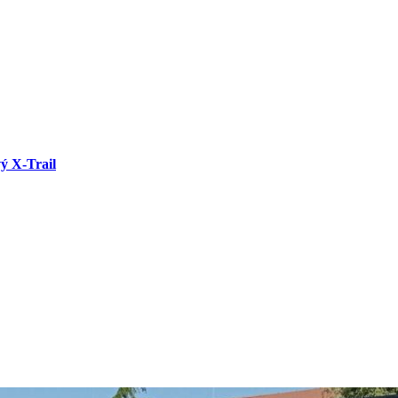
vý X-Trail