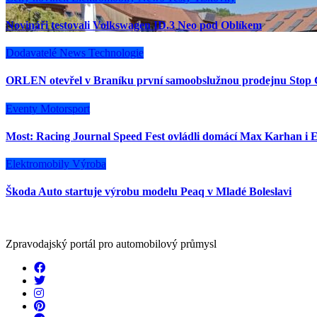
Novináři testovali Volkswagen ID.3 Neo pod Oblíkem
Dodavatelé
News
Technologie
ORLEN otevřel v Braníku první samoobslužnou prodejnu Stop 
Eventy
Motorsport
Most: Racing Journal Speed Fest ovládli domácí Max Karhan i E
Elektromobily
Výroba
Škoda Auto startuje výrobu modelu Peaq v Mladé Boleslavi
Zpravodajský portál pro automobilový průmysl