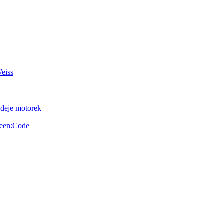
Weiss
odeje motorek
reen:Code