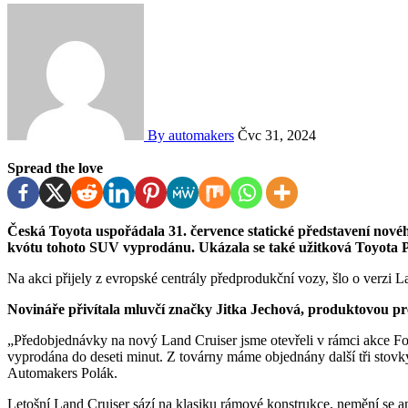
By automakers
Čvc 31, 2024
Spread the love
Česká Toyota uspořádala 31. července statické představení nového Land Cruiseru v sídle importu. Značka už má letošní
kvótu tohoto SUV vyprodánu. Ukázala se také užitková Toyota 
Na akci přijely z evropské centrály předprodukční vozy, šlo o verzi
Novináře přivítala mluvčí značky Jitka Jechová, produktovou pre
„Předobjednávky na nový Land Cruiser jsme otevřeli v rámci akce For
vyprodána do deseti minut. Z továrny máme objednány další tři stovky
Automakers Polák.
Letošní Land Cruiser sází na klasiku rámové konstrukce, nemění se a