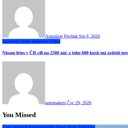
Anastázie Pavliuk
Srp 6, 2026
Interview
Testy
Tiskovky
Video
Nissan letos v ČR cílí na 2500 aut, z toho 600 kusů má zajistit no
automakers
Čvc 29, 2026
You Missed
Ceny novinek
Elektromobily
News
Testy
Tiskovky