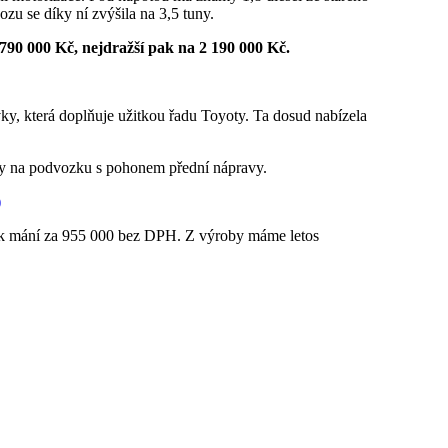
u se díky ní zvýšila na 3,5 tuny.
 790 000 Kč, nejdražší pak na 2 190 000 Kč.
ky, která doplňuje užitkou řadu Toyoty. Ta dosud nabízela
anty na podvozku s pohonem přední nápravy.
)
e k mání za 955 000 bez DPH. Z výroby máme letos