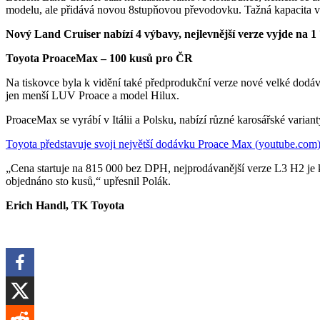
modelu, ale přidává novou 8stupňovou převodovku. Tažná kapacita voz
Nový Land Cruiser nabízí 4 výbavy, nejlevnější verze vyjde na 1
Toyota ProaceMax – 100 kusů pro ČR
Na tiskovce byla k vidění také předprodukční verze nové velké dodáv
jen menší LUV Proace a model Hilux.
ProaceMax se vyrábí v Itálii a Polsku, nabízí různé karosářské vari
Toyota představuje svoji největší dodávku Proace Max (youtube.com
„Cena startuje na 815 000 bez DPH, nejprodávanější verze L3 H2 j
objednáno sto kusů,“ upřesnil Polák.
Erich Handl, TK Toyota