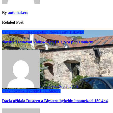
By
automakers
Related Post
Ceny novinek
Elektromobily
News
Testy
Tiskovky
Novináři testovali Volkswagen ID.3 Neo pod Oblíkem
automakers
Srp 7, 2026
Ceny novinek
Hybridy
LPG
Motory
Dacia přidala Dusteru a Bigsteru hybridní motorizaci 150 4×4