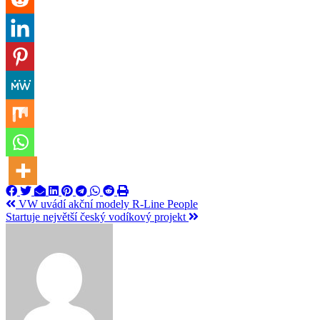
Navigace
VW uvádí akční modely R-Line People
Startuje největší český vodíkový projekt
pro
příspěvek