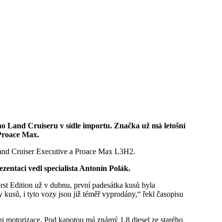
Proace Max.
 Land Cruiser Executive a Proace Max L3H2.
zentaci vedl specialista Antonín Polák.
st Edition už v dubnu, první padesátka kusů byla
 kusů, i tyto vozy jsou již téměř vyprodány,“ řekl časopisu
ni motorizace. Pod kapotou má známý 1,8 diesel ze starého