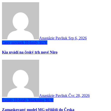
Anastázie Pavliuk
Srp 6, 2026
Ceny novinek
Hybridy
SUV
Kia uvádí na český trh nové Niro
Anastázie Pavliuk
Čvc 28, 2026
Eventy
Hybridy
Marketing
SUV
Zamaskovaný model MG přijíždí do Česka