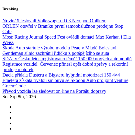
Skip
Breaking
to
content
Novináři testovali Volkswagen ID.3 Neo pod Oblíkem
ORLEN otevřel v Braníku první samoobslužnou prodejnu Stop
Cafe
Most: Racing Journal Speed Fest ovládli domácí Max Karhan i Elia
Weiss
Škoda Auto startuje výrobu modelu Peaq v Mladé Boleslavi
Gentleman silnic zachránil řidičku z potápějícího se auta
SDA: v Česku letos registrováno téměř 150 000 nových automobilů
Registrace vozidel: Červenec přinesl opět dobré zprávy a rekordní
prodeje motorek
Dacia přidala Dusteru a Bigsteru hybridní motorizaci 150 4×4
Etnetera získala trvalou smlouvu se Škodou Auto pro joint venture
Green:Code
Převod vozidla lze sledovat on-line na Portálu dopravy
So. Srp 8th, 2026