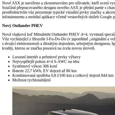
Nové ASX je navrženo a zkonstruováno pro uživatele, kteří ocení vys
Součástí přepracovaného designu nového ASX je přední partie s char
prostřednictvím vůz prezentuje typické vizuální prvky značky a akce
infotainmentu a mobilní aplikace včetně vestavěných služeb Google po
Nový Outlander PHEV
Nová vlajková loď Mitsubishi Outlander PHEV 4×4, vyvinutá speciálně
Vůz vycházející z filozofie I-Fu-Do-Do (v japonštině „originální a v
s dvojicí elektromotorů a dlouhým dojezdem, sebejistým designem, š
kvality, kterou se značka posouvá na zcela novou úroveň.
Luxusní interiér a prémiové prvky výbavy
Nejvyspělejší pohon 4×4 S-AWC na trhu
Systémový výkon 306 koní
Baterie 22,7 kWh, EV dojezd až 86 km
Kombinovaná spotřeba 0,8 l/100 km a celkový dojezd 844 km
Možnost rychlonabíjení