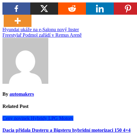
Navigace
Hyundai ukáže na e-Salonu nový Inster
Freestylař Podmol zařádí v Remus Areně
pro
příspěvek
By
automakers
Related Post
Ceny novinek
Hybridy
LPG
Motory
Dacia přidala Dusteru a Bigsteru hybridní motorizaci 150 4×4