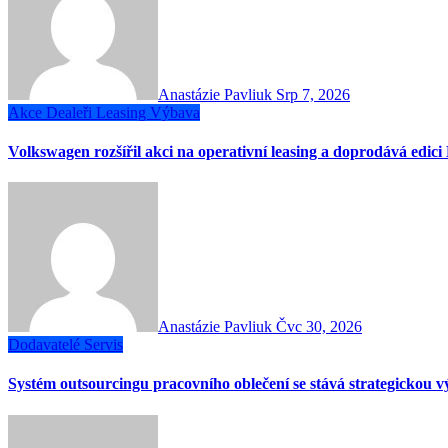
Anastázie Pavliuk
Srp 7, 2026
Akce
Dealeři
Leasing
Výbava
Volkswagen rozšířil akci na operativní leasing a doprodává edici
Anastázie Pavliuk
Čvc 30, 2026
Dodavatelé
Servis
Systém outsourcingu pracovního oblečení se stává strategickou