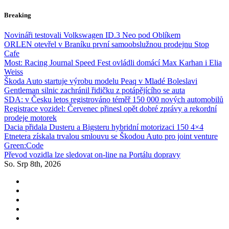
Skip
Breaking
to
content
Novináři testovali Volkswagen ID.3 Neo pod Oblíkem
ORLEN otevřel v Braníku první samoobslužnou prodejnu Stop
Cafe
Most: Racing Journal Speed Fest ovládli domácí Max Karhan i Elia
Weiss
Škoda Auto startuje výrobu modelu Peaq v Mladé Boleslavi
Gentleman silnic zachránil řidičku z potápějícího se auta
SDA: v Česku letos registrováno téměř 150 000 nových automobilů
Registrace vozidel: Červenec přinesl opět dobré zprávy a rekordní
prodeje motorek
Dacia přidala Dusteru a Bigsteru hybridní motorizaci 150 4×4
Etnetera získala trvalou smlouvu se Škodou Auto pro joint venture
Green:Code
Převod vozidla lze sledovat on-line na Portálu dopravy
So. Srp 8th, 2026