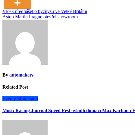
Navigace
Vlček přednášel o byznysu ve Velké Británii
Aston Martin Prague otevřel showroom
pro
příspěvek
By
automakers
Related Post
Eventy
Motorsport
Most: Racing Journal Speed Fest ovládli domácí Max Karhan i E