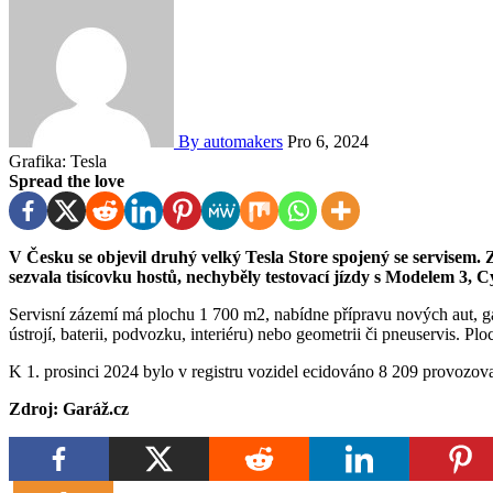
By automakers
Pro 6, 2024
Grafika: Tesla
Spread the love
V
Česku
se objevil druhý velký
Tesla
Store spojený se servisem. 
sezvala tisícovku hostů, nechyběly testovací jízdy s
Modelem
3
,
C
Servisní zázemí má plochu 1 700 m2, nabídne přípravu nových aut, g
ústrojí, baterii, podvozku, interiéru) nebo geometrii či pneuservis. Pl
K 1. prosinci 2024 bylo v registru vozidel ecidováno 8 209 provozo
Zdroj: Garáž.cz