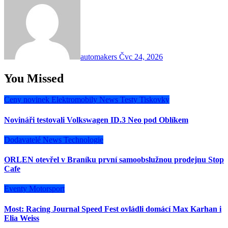
automakers
Čvc 24, 2026
You Missed
Ceny novinek
Elektromobily
News
Testy
Tiskovky
Novináři testovali Volkswagen ID.3 Neo pod Oblíkem
Dodavatelé
News
Technologie
ORLEN otevřel v Braníku první samoobslužnou prodejnu Stop
Cafe
Eventy
Motorsport
Most: Racing Journal Speed Fest ovládli domácí Max Karhan i
Elia Weiss