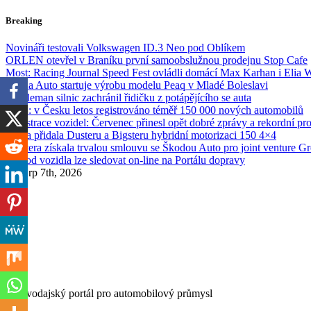
Skip
Breaking
to
content
Novináři testovali Volkswagen ID.3 Neo pod Oblíkem
ORLEN otevřel v Braníku první samoobslužnou prodejnu Stop Cafe
Most: Racing Journal Speed Fest ovládli domácí Max Karhan i Elia 
Škoda Auto startuje výrobu modelu Peaq v Mladé Boleslavi
Gentleman silnic zachránil řidičku z potápějícího se auta
SDA: v Česku letos registrováno téměř 150 000 nových automobilů
Registrace vozidel: Červenec přinesl opět dobré zprávy a rekordní pr
Dacia přidala Dusteru a Bigsteru hybridní motorizaci 150 4×4
Etnetera získala trvalou smlouvu se Škodou Auto pro joint venture G
Převod vozidla lze sledovat on-line na Portálu dopravy
Pá. Srp 7th, 2026
Zpravodajský portál pro automobilový průmysl