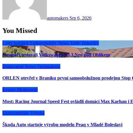
automakers
Srp 6, 2026
You Missed
Ceny novinek
Elektromobily
News
Testy
Tiskovky
Novináři testovali Volkswagen ID.3 Neo pod Oblíkem
Dodavatelé
News
Technologie
ORLEN otevřel v Braníku první samoobslužnou prodejnu Stop 
Eventy
Motorsport
Most: Racing Journal Speed Fest ovládli domácí Max Karhan i E
Elektromobily
Výroba
Škoda Auto startuje výrobu modelu Peaq v Mladé Boleslavi