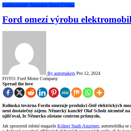
Elektromobily
Nekrolog
News
Výroba
Ford omezí výrobu elektromobil
By automakers
Pro 12, 2024
FOTO: Ford Motor Company
Spread the love
Kolínská továrna Fordu omezuje produkci čistě elektrických modelů Ford Explorer a Capri. O elektromobily v Evropě
není dostatečný zájem. Německý kancléř Olaf Scholz nicméně n
ujišťoval, že Německo zůstane centrem průmyslu.
Jak upozornil místní magazín
Kölner Stadt-Anzeiger
, automobilka se 