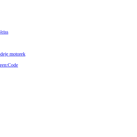
Weiss
odeje motorek
reen:Code