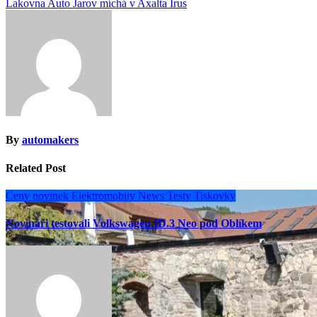
Lakovna Auto Jarov míchá v Axalta Irus
pro
příspěvek
By
automakers
Related Post
Ceny novinek
Elektromobily
News
Testy
Tiskovky
Novináři testovali Volkswagen ID.3 Neo pod Oblíkem