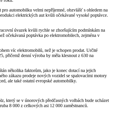
e roku.
a produkci elektrických aut kvůli očekávané vysoké poptávce.
racovní úvazek kvůli rychle se zhoršujícím podmínkám na
 než očekávaná poptávka po elektromobilech, zejména v
025, přičemž denní výroba by měla klesnout z 630 na
vaného zákazu prodeje nových vozidel se spalovacími motory
rd, ale také ostatní evropské automobilky.
lz, který se v únorových předčasných volbách bude ucházet
hruba 8 000 z celkových asi 12 000 zaměstnanců.