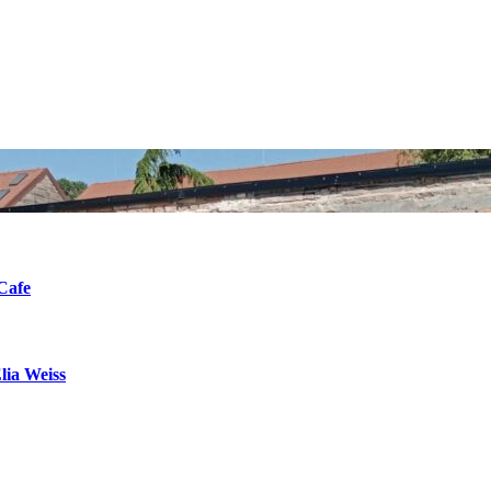
Cafe
lia Weiss