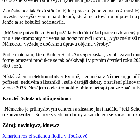
o dočasné zavedení střídavých týdenních pracovních směn až do konc
Zaměstnance tak čeká střídání týdne práce a týdne volna, což musí být pro automobilku velmi nepříjemné, obzvlášť s ohledem na
investici ve výši dvou miliard dolarů, která měla továrnu připravit n
Jenže ta se bohužel nedostavila.
„Můžeme potvrdit, že Ford požádá Federální úřad práce o zkrácený p
trhu s elektromobily,“ uvedla na dotaz mluvčí Fordu. „Výrazně nižší
Německu, vyžaduje dočasnou úpravu objemu výroby.“
Podle materiálů, které Kölner Stadt-Anzeiger získal, vyrábí závod mnohem víc elektromobilů, než je schopen prodat. Určité
formy omezení produkce se tak očekávají i v prvním čtvrtletí roku 2
480 vozů.
Nízký zájem o elektromobily v Evropě, a zejména v Německu, je přičítán několika faktorům, jako je konec dotací na jejich
pořízení, nedůvěra zákazníků i stále častější debaty o zrušení pláno
v roce 2035. Nezájem o elektromobily přitom netrápí pouze značku Fo
Kancléř Scholz uklidňuje situaci
„Německo je průmyslovým centrem a zůstane jím i nadále,“ řekl Scho
o znovuzvolení. Schůze s vedením firmy a kancléřem se zúčastnilo z
Zdroj: novinky.cz, idnes.cz
Navigace
Xmarton rozjel sdílenou flotilu v Touškově