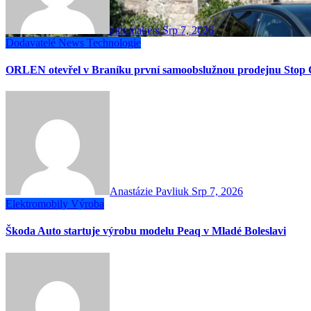
automakers
Srp 7, 2026
Dodavatelé
News
Technologie
ORLEN otevřel v Braníku první samoobslužnou prodejnu Stop 
Anastázie Pavliuk
Srp 7, 2026
Elektromobily
Výroba
Škoda Auto startuje výrobu modelu Peaq v Mladé Boleslavi