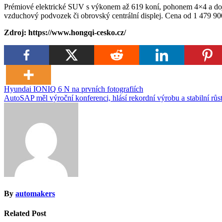
Prémiové elektrické SUV s výkonem až 619 koní, pohonem 4×4 a doj
vzduchový podvozek či obrovský centrální displej. Cena od 1 479 
Zdroj: https://www.hongqi-cesko.cz/
Navigace
Hyundai IONIQ 6 N na prvních fotografiích
AutoSAP měl výroční konferenci, hlásí rekordní výrobu a stabilní růs
pro
příspěvek
By
automakers
Related Post