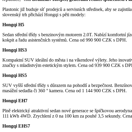
Plastonic již buduje síť prodejců a servisních středisek, aby se zajis
slovenský trh přichází Hongqi s pěti modely:
Hongqi H5
Sedan střední třídy s benzinovým motorem 2.0T. Nabízí komfortní jízdn
kokpit a řadu asistenčních systémů. Cena od 990 900 CZK s DPH.
Hongqi HS3
Kompaktní SUV ideální do města i na víkendové výlety. Jeho inovati
značky s mladistvým estetickým stylem. Cena od 939 900 CZK s DP
Hongqi HS5
SUV vyšší střední třídy s důrazem na pohodlí a bezpečnost. Benzí
masážní sedadla či 360 ° kamera. Cena od 1 144 900 CZK s DPH.
Hongqi EH7
Plně elektrický atraktivní sedan nové generace se špičkovou aerod
111 kWh 4WD. Zrychlení z 0 na 100 km za pouhé 3,5 sekundy. Cen
Hongqi EHS7