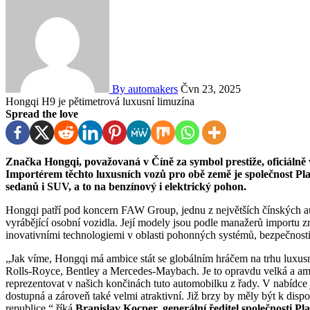
By automakers
Čvn 23, 2025
Hongqi H9 je pětimetrová luxusní limuzína
Spread the love
Značka Hongqi, považovaná v Číně za symbol prestiže, oficiálně vstupuje na slovenský a český automobilový trh.
Importérem těchto luxusních vozů pro obě země je společnost Pla
sedanů i SUV, a to na benzínový i elektrický pohon.
Hongqi patří pod koncern FAW Group, jednu z největších čínských a
vyrábějící osobní vozidla. Její modely jsou podle manažerů importu z
inovativními technologiemi v oblasti pohonných systémů, bezpečnosti 
„Jak víme, Hongqi má ambice stát se globálním hráčem na trhu luxu
Rolls-Royce, Bentley a Mercedes-Maybach. Je to opravdu velká a amb
reprezentovat v našich končinách tuto automobilku z řady. V nabídce 
dostupná a zároveň také velmi atraktivní. Již brzy by měly být k disp
republice,“ říká
Branislav Kocper, generální ředitel společnosti Pla