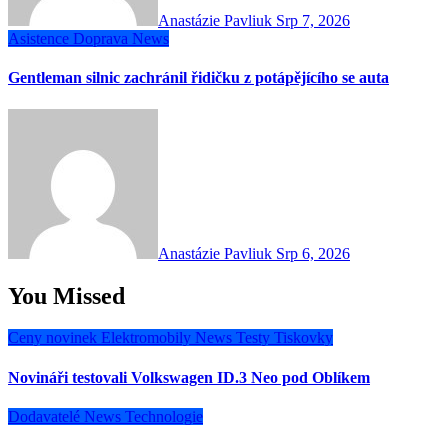
Anastázie Pavliuk
Srp 7, 2026
Asistence
Doprava
News
Gentleman silnic zachránil řidičku z potápějícího se auta
Anastázie Pavliuk
Srp 6, 2026
You Missed
Ceny novinek
Elektromobily
News
Testy
Tiskovky
Novináři testovali Volkswagen ID.3 Neo pod Oblíkem
Dodavatelé
News
Technologie