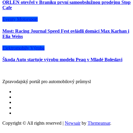
ORLEN otevřel v Braníku první samoobslužnou prodejnu Stop
Cafe
Eventy
Motorsport
Most: Racing Journal Speed Fest ovládli domácí Max Karhan i
Elia Weiss
Elektromobily
Výroba
Škoda Auto startuje výrobu modelu Peaq v Mladé Boleslavi
Zpravodajský portál pro automobilový průmysl
Copyright © All rights reserved
|
Newsair
by
Themeansar
.