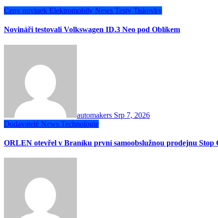
Ceny novinek
Elektromobily
News
Testy
Tiskovky
Novináři testovali Volkswagen ID.3 Neo pod Oblíkem
automakers
Srp 7, 2026
Dodavatelé
News
Technologie
ORLEN otevřel v Braníku první samoobslužnou prodejnu Stop 