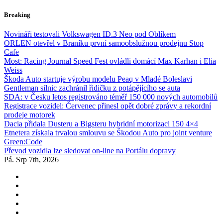
Skip
Breaking
to
content
Novináři testovali Volkswagen ID.3 Neo pod Oblíkem
ORLEN otevřel v Braníku první samoobslužnou prodejnu Stop
Cafe
Most: Racing Journal Speed Fest ovládli domácí Max Karhan i Elia
Weiss
Škoda Auto startuje výrobu modelu Peaq v Mladé Boleslavi
Gentleman silnic zachránil řidičku z potápějícího se auta
SDA: v Česku letos registrováno téměř 150 000 nových automobilů
Registrace vozidel: Červenec přinesl opět dobré zprávy a rekordní
prodeje motorek
Dacia přidala Dusteru a Bigsteru hybridní motorizaci 150 4×4
Etnetera získala trvalou smlouvu se Škodou Auto pro joint venture
Green:Code
Převod vozidla lze sledovat on-line na Portálu dopravy
Pá. Srp 7th, 2026