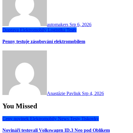
automakers
Srp 6, 2026
Doprava
Elektromobily
Logistika
Testy
Penny testuje zásobování elektromobilem
Anastázie Pavliuk
Srp 4, 2026
You Missed
Ceny novinek
Elektromobily
News
Testy
Tiskovky
Novináři testovali Volkswagen ID.3 Neo pod Oblíkem