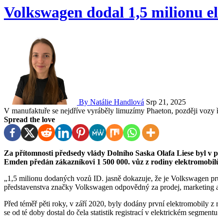
Volkswagen dodal 1,5 milionu e
By Natálie Handlová
Srp 21, 2025
V manufaktuře se nejdříve vyráběly limuzímy Phaeton, později vozy 
Spread the love
Za přítomnosti předsedy vlády Dolního Saska Olafa Liese byl v pátek 15. srpna 2025 ve výrobním závodě Volkswagen
Emden předán zákazníkovi 1 500 000. vůz z rodiny elektromobilů
„1,5 milionu dodaných vozů ID. jasně dokazuje, že je Volkswagen pr
představenstva značky Volkswagen odpovědný za prodej, marketing a
Před téměř pěti roky, v září 2020, byly dodány první elektromobily 
se od té doby dostal do čela statistik registrací v elektrickém segmen