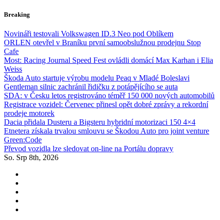
Skip
Breaking
to
content
Novináři testovali Volkswagen ID.3 Neo pod Oblíkem
ORLEN otevřel v Braníku první samoobslužnou prodejnu Stop
Cafe
Most: Racing Journal Speed Fest ovládli domácí Max Karhan i Elia
Weiss
Škoda Auto startuje výrobu modelu Peaq v Mladé Boleslavi
Gentleman silnic zachránil řidičku z potápějícího se auta
SDA: v Česku letos registrováno téměř 150 000 nových automobilů
Registrace vozidel: Červenec přinesl opět dobré zprávy a rekordní
prodeje motorek
Dacia přidala Dusteru a Bigsteru hybridní motorizaci 150 4×4
Etnetera získala trvalou smlouvu se Škodou Auto pro joint venture
Green:Code
Převod vozidla lze sledovat on-line na Portálu dopravy
So. Srp 8th, 2026