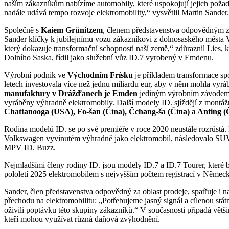
naším zákazníkům nabízíme automobily, které uspokojují jejich požad
nadále udává tempo rozvoje elektromobility,“ vysvětlil Martin Sander.
Společně s
Kaiem Grünitzem
, členem představenstva odpovědným z
Sander klíčky k jubilejnímu vozu zákazníkovi z dolnosaského města 
který dokazuje transformační schopnosti naší země,“ zdůraznil Lies, 
Dolního Saska, řídil jako služební vůz ID.7 vyrobený v Emdenu.
Výrobní podnik ve
Východním Frísku
je příkladem transformace sp
letech investovala více než jednu miliardu eur, aby v něm mohla vyr
manufaktury v Drážďanech je Emden
jediným výrobním závodem 
vyráběny výhradně elektromobily. Další modely ID. sjíždějí z montá
Chattanooga (USA), Fo-šan (Čína), Čchang-ša (Čína) a Anting (
Rodina modelů ID. se po své premiéře v roce 2020 neustále rozrůst
Volkswagen vyvinutém výhradně jako elektromobil, následovalo SUV 
MPV ID. Buzz.
Nejmladšími členy rodiny ID. jsou modely ID.7 a ID.7 Tourer, které 
pololetí 2025 elektromobilem s nejvyšším počtem registrací v Němec
Sander, člen představenstva odpovědný za oblast prodeje, spatřuje i 
přechodu na elektromobilitu: „Potřebujeme jasný signál a cílenou stát
oživili poptávku této skupiny zákazníků.“ V současnosti připadá větši
kteří mohou využívat různá daňová zvýhodnění.