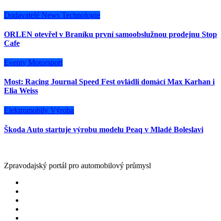
Dodavatelé
News
Technologie
ORLEN otevřel v Braníku první samoobslužnou prodejnu Stop
Cafe
Eventy
Motorsport
Most: Racing Journal Speed Fest ovládli domácí Max Karhan i
Elia Weiss
Elektromobily
Výroba
Škoda Auto startuje výrobu modelu Peaq v Mladé Boleslavi
Zpravodajský portál pro automobilový průmysl