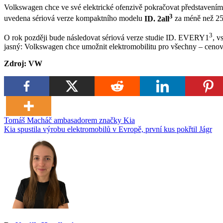
Volkswagen chce ve své elektrické ofenzivě pokračovat představením
3
uvedena sériová verze kompaktního modelu
ID. 2all
za méně než 25
3
O rok později bude následovat sériová verze studie ID. EVERY1
, v
jasný: Volkswagen chce umožnit elektromobilitu pro všechny – cenově
Zdroj: VW
Navigace
Tomáš Macháč ambasadorem značky Kia
Kia spustila výrobu elektromobilů v Evropě, první kus pokřtil Jágr
pro
příspěvek