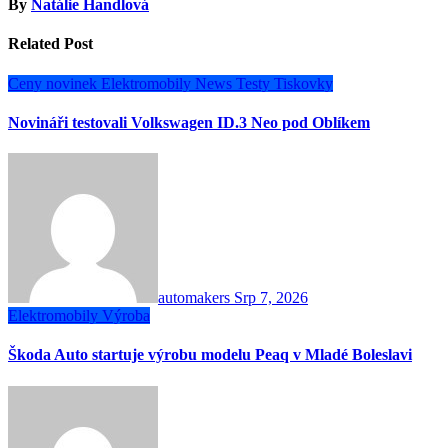
By
Natálie Handlová
Related Post
Ceny novinek
Elektromobily
News
Testy
Tiskovky
Novináři testovali Volkswagen ID.3 Neo pod Oblíkem
automakers
Srp 7, 2026
Elektromobily
Výroba
Škoda Auto startuje výrobu modelu Peaq v Mladé Boleslavi