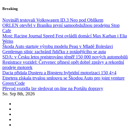
Skip
Breaking
to
content
Novináři testovali Volkswagen ID.3 Neo pod Oblíkem
ORLEN otevřel v Braníku první samoobslužnou prodejnu Stop
Cafe
Most: Racing Journal Speed Fest ovládli domácí Max Karhan i Elia
Weiss
Škoda Auto startuje výrobu modelu Peaq v Mladé Boleslavi
Gentleman silnic zachránil řidičku z potápějícího se auta
SDA: v Česku letos registrováno téměř 150 000 nových automobilů
Registrace vozidel: Červenec přinesl opět dobré zprávy a rekordní
prodeje motorek
Dacia přidala Dusteru a Bigsteru hybridní motorizaci 150 4×4
Etnetera získala trvalou smlouvu se Škodou Auto pro joint venture
Green:Code
Převod vozidla lze sledovat on-line na Portálu dopravy
So. Srp 8th, 2026