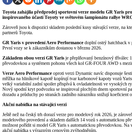
Toyota zahájila předprodej sportovní verze modelu GR Yaris pro rok 2026 pod označením Aero Performance. Cena vozu
inspirovaného účastí Toyoty ve světovém šampionátu rallye WRC
Zároveň jsou k dispozici skladem poslední kusy stávající verze, na k
partnerů Toyota.
GR Yaris v provedení Aero Performance
doplní ostrý hatchback v 
První vozy se k zákazníkům dostanou v březnu 2026.
Základem obou verzí GR Yaris
je přeplňovaný benzínový tříválec 
převodovkou a systémem pohonu všech kol GR-FOUR AWD s meziná
Verze Aero Performance
oproti verzi Dynamic navíc disponuje šest
mřížka na hliníkové kapotě kopírují tvar karbonové kapoty vozů Yari
velký variabilní zadní spoiler přispívá k ovladatelnosti ve vysokých ryc
Nový spodní kryt podvozku se inspiroval plochým dnem sportovní pali
dozadu a průduchy po stranách zadního nárazníku snižují koeficient
Akční nabídka na stávající verzi
Ještě než na český trh dorazí verze pro modelový rok 2026, je zárov
modelového provedení a skladem dalších 14 vozů s automatickou přev
možnost pořídit si model GR Yaris s automatickou převodovkou. Na 
akční nabídka s výrazným cenovým zvýhodněním.