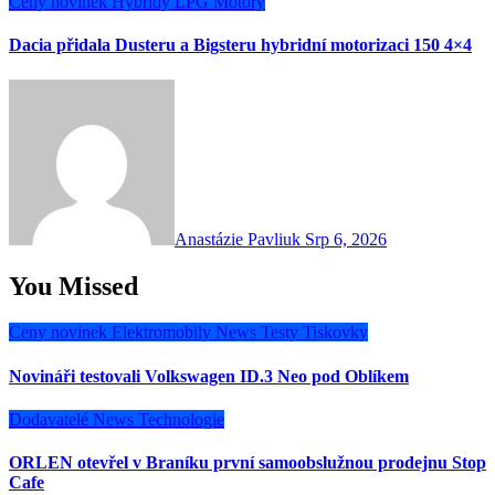
Ceny novinek
Hybridy
LPG
Motory
Dacia přidala Dusteru a Bigsteru hybridní motorizaci 150 4×4
Anastázie Pavliuk
Srp 6, 2026
You Missed
Ceny novinek
Elektromobily
News
Testy
Tiskovky
Novináři testovali Volkswagen ID.3 Neo pod Oblíkem
Dodavatelé
News
Technologie
ORLEN otevřel v Braníku první samoobslužnou prodejnu Stop
Cafe