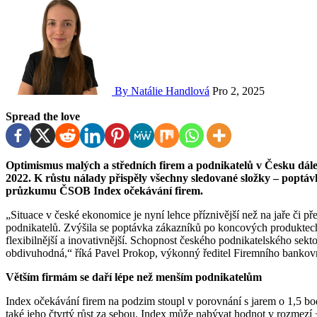
By Natálie Handlová
Pro 2, 2025
Spread the love
Optimismus malých a středních firem a podnikatelů v Česku dále mírně narostl a nyní je na nejvyšší hodnotě od jara
2022. K růstu nálady přispěly všechny sledované složky – poptávk
průzkumu ČSOB Index očekávání firem.
„Situace v české ekonomice je nyní lehce příznivější než na jaře či pře
podnikatelů. Zvýšila se poptávka zákazníků po koncových produktech i
flexibilnější a inovativnější. Schopnost českého podnikatelského sektoru
obdivuhodná,“ říká Pavel Prokop, výkonný ředitel Firemního banko
Větším firmám se daří lépe než menším podnikatelům
Index očekávání firem na podzim stoupl v porovnání s jarem o 1,5 bo
také jeho čtvrtý růst za sebou. Index může nabývat hodnot v rozmezí