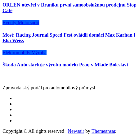
ORLEN otevřel v Braníku první samoobslužnou prodejnu Stop
Cafe
Eventy
Motorsport
Most: Racing Journal Speed Fest ovládli domácí Max Karhan i
Elia Weiss
Elektromobily
Výroba
Škoda Auto startuje výrobu modelu Peaq v Mladé Boleslavi
Zpravodajský portál pro automobilový průmysl
Copyright © All rights reserved
|
Newsair
by
Themeansar
.