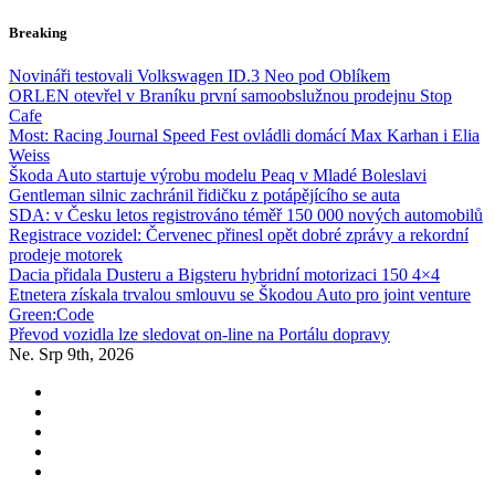
Skip
Breaking
to
content
Novináři testovali Volkswagen ID.3 Neo pod Oblíkem
ORLEN otevřel v Braníku první samoobslužnou prodejnu Stop
Cafe
Most: Racing Journal Speed Fest ovládli domácí Max Karhan i Elia
Weiss
Škoda Auto startuje výrobu modelu Peaq v Mladé Boleslavi
Gentleman silnic zachránil řidičku z potápějícího se auta
SDA: v Česku letos registrováno téměř 150 000 nových automobilů
Registrace vozidel: Červenec přinesl opět dobré zprávy a rekordní
prodeje motorek
Dacia přidala Dusteru a Bigsteru hybridní motorizaci 150 4×4
Etnetera získala trvalou smlouvu se Škodou Auto pro joint venture
Green:Code
Převod vozidla lze sledovat on-line na Portálu dopravy
Ne. Srp 9th, 2026