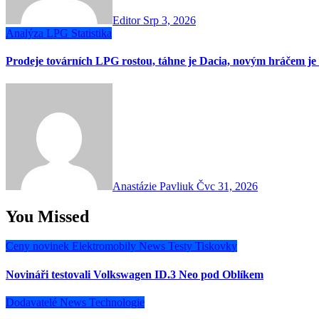
Editor
Srp 3, 2026
Analýza
LPG
Statistika
Prodeje továrních LPG rostou, táhne je Dacia, novým hráčem j
Anastázie Pavliuk
Čvc 31, 2026
You Missed
Ceny novinek
Elektromobily
News
Testy
Tiskovky
Novináři testovali Volkswagen ID.3 Neo pod Oblíkem
Dodavatelé
News
Technologie