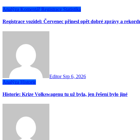
Analýza
Komentář
Registrace
Statistika
Registrace vozidel: Červenec přinesl opět dobré zprávy a rekor
Editor
Srp 6, 2026
Analýza
Historie
Historie: Krize Volkswagenu tu už byla, jen řešení bylo jiné