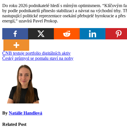
Do roku 2026 podnikatelé hledí s mírným optimismem. “Klíčovým fakt
by podle podnikatelů přineslo stabilizaci a návrat na východní trhy. T
nastupující politické reprezentace osekání přebujelé byrokracie a přes
energií,“ uzavírá Pavel Prokop.
Navigace
ČNB testuje portfolio digitálních aktiv
Český průmysl se pomalu staví na nohy
pro
příspěvek
By
Natálie Handlová
Related Post