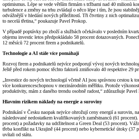
optimismus. Lépe se vede větším firmám s tržbami nad 40 milionů ko
turbulence a změny na trhu zvládají o něco lépe i tím, že jsou stabilněj
odvážnější v hledání nových příležitostí. Tři čtvrtiny z nich optimali
to necelá třetina,“ poukazuje Pavel Prokop.
V případě poptávky po zboží a službách očekávalo v posledním kvartá
objemu investic letos předpokládalo 58 procent dotazovaných. Ponech
12 měsíců 72 procent firem a podnikatelů.
Technologie a AI stále více pomáhají
Rozvoj firem a podnikatelů nejvíce podporují vývoj nových technologi
Ještě před rokem pomoc těchto faktorů zmiňovalo 40 respektive 29 pr
„Investice do nových technologií včetně AI jsou správnou cestou k to
více konkurenceschopnou v mezinárodním měřítku. Protože výkonost ka
produktivity, mám z daného trendu osobně radost,“ zdůrazňuje Pavel
Hlavním rizikem náklady na energie a suroviny
Podnikání v Česku naopak nejvíce ohrožují ceny energií a surovin, n
následované nedostatkem kvalifikovaných zaměstnanců (61 procent).
procent) a požadavky na udržitelnost a Green Deal (53 procent). Váž
třeba konflikt na Ukrajině (44 procent) nebo kybernetické útoky (37 pr
uvítali od státu.