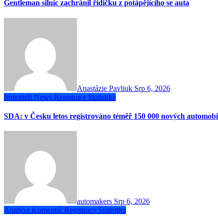
Gentleman silnic zachránil řidičku z potápějícího se auta
Anastázie Pavliuk
Srp 6, 2026
Importéři
News
Registrace
Statistika
SDA: v Česku letos registrováno téměř 150 000 nových automobi
automakers
Srp 6, 2026
Analýza
Komentář
Registrace
Statistika