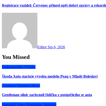
Registrace vozidel: Červenec přinesl opět dobré zprávy a rekor
Editor
Srp 6, 2026
You Missed
Elektromobily
Výroba
Škoda Auto startuje výrobu modelu Peaq v Mladé Boleslavi
Asistence
Doprava
News
Gentleman silnic zachránil řidičku z potápějícího se auta
Importéři
News
Registrace
Statistika