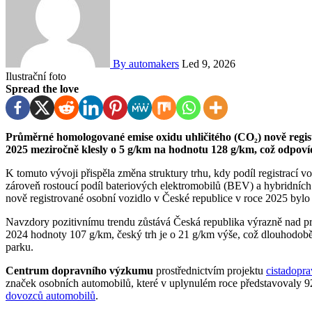
By automakers
Led 9, 2026
Ilustrační foto
Spread the love
Průměrné homologované emise oxidu uhličitého (CO₂) nově registrovaných osobních vozidel v České republice v roce
2025 meziročně klesly o 5 g/km na hodnotu 128 g/km, což odpov
K tomuto vývoji přispěla změna struktury trhu, kdy podíl registrací 
zároveň rostoucí podíl bateriových elektromobilů (BEV) a hybridníc
nově registrované osobní vozidlo v České republice v roce 2025 byl
Navzdory pozitivnímu trendu zůstává Česká republika výrazně nad průměrem Evropské unie. Zatímco průměr EU dosáhl v roce
2024 hodnoty 107 g/km, český trh je o 21 g/km výše, což dlouhodobě
parku.
Centrum dopravního výzkumu
prostřednictvím projektu
cistadopra
značek osobních automobilů, které v uplynulém roce představovaly 9
dovozců automobilů
.