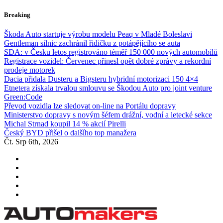
Skip
Breaking
to
content
Škoda Auto startuje výrobu modelu Peaq v Mladé Boleslavi
Gentleman silnic zachránil řidičku z potápějícího se auta
SDA: v Česku letos registrováno téměř 150 000 nových automobilů
Registrace vozidel: Červenec přinesl opět dobré zprávy a rekordní
prodeje motorek
Dacia přidala Dusteru a Bigsteru hybridní motorizaci 150 4×4
Etnetera získala trvalou smlouvu se Škodou Auto pro joint venture
Green:Code
Převod vozidla lze sledovat on-line na Portálu dopravy
Ministerstvo dopravy s novým šéfem drážní, vodní a letecké sekce
Michal Strnad koupil 14 % akcií Pirelli
Český BYD přišel o dalšího top manažera
Čt. Srp 6th, 2026