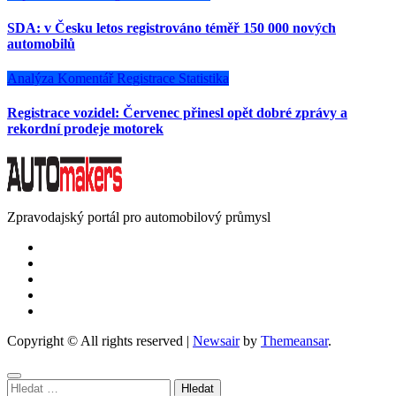
SDA: v Česku letos registrováno téměř 150 000 nových
automobilů
Analýza
Komentář
Registrace
Statistika
Registrace vozidel: Červenec přinesl opět dobré zprávy a
rekordní prodeje motorek
Zpravodajský portál pro automobilový průmysl
Copyright © All rights reserved
|
Newsair
by
Themeansar
.
Vyhledávání