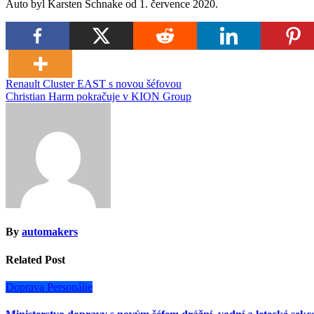
Auto byl Karsten Schnake od 1. července 2020.
Navigace
Renault Cluster EAST s novou šéfovou
Christian Harm pokračuje v KION Group
pro
příspěvek
By
automakers
Related Post
Doprava
Personálie