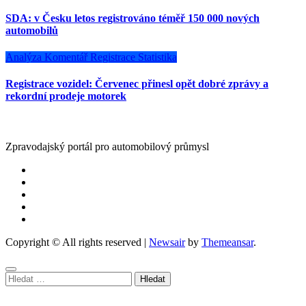
SDA: v Česku letos registrováno téměř 150 000 nových
automobilů
Analýza
Komentář
Registrace
Statistika
Registrace vozidel: Červenec přinesl opět dobré zprávy a
rekordní prodeje motorek
Zpravodajský portál pro automobilový průmysl
Copyright © All rights reserved
|
Newsair
by
Themeansar
.
Vyhledávání