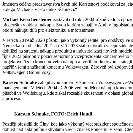
Jménem celého představenstva bych rád Karstenovi poděkoval za jeho
kolegu Michaela v této důležité funkci.“
Michael Kerschensteiner
zastával od roku 2004 různé vedoucí pozi
především v oblasti nákupu. Svou kariéru zahájil v Audi v Ingolstadt
oboru nákupu dílů pro elektroniku a infotainment.
V letech 2019 až 2020 působil jako výkonný ředitel pro dodávky ve
Německa se od ledna 2021 do září 2023 stal seniorním vicepreziden
dohlížel na strategii nákupu produktů a industrializaci nových mode
října 2023 působil v pozici seniorního viceprezidenta koncernového 
projektové řízení koncernového nákupu a tvořil produktovou strategii
napříč všemi značkami koncernu Volkswagen. Zároveň byl zodpovědný 
Volkswagen Osobní vozy.
Karsten Schnake
zahájil svou kariéru v koncernu Volkswagen ve Wo
managementu. V letech 2004 až 2006 vedl oddělení nákupu koncernu
působil ve Wolfsburgu, kde získal rozsáhlé zkušenosti v oblasti globál
a procesů.
Karsten Schnake, FOTO: Erich Handl
Později přesídlil do Číny, kde jako výkonný viceprezident společnos
dohled nad nákupními aktivitami všech značek koncernu v zemi. Čle