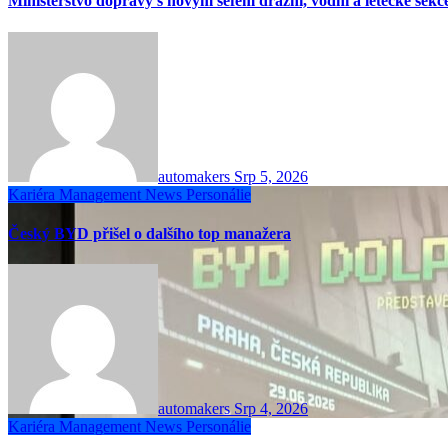
Ministerstvo dopravy s novým šéfem drážní, vodní a letecké sekc
automakers
Srp 5, 2026
Kariéra
Management
News
Personálie
Český BYD přišel o dalšího top manažera
automakers
Srp 4, 2026
Kariéra
Management
News
Personálie