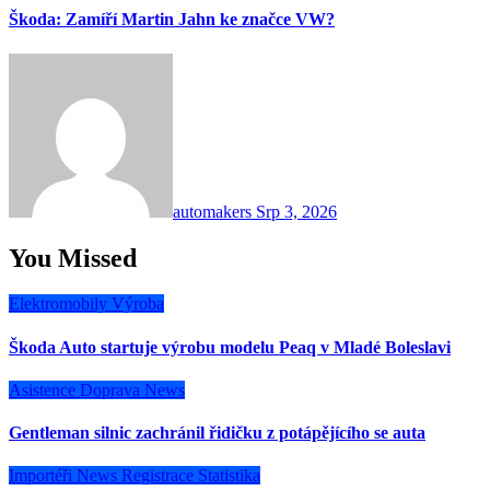
Škoda: Zamíří Martin Jahn ke značce VW?
automakers
Srp 3, 2026
You Missed
Elektromobily
Výroba
Škoda Auto startuje výrobu modelu Peaq v Mladé Boleslavi
Asistence
Doprava
News
Gentleman silnic zachránil řidičku z potápějícího se auta
Importéři
News
Registrace
Statistika