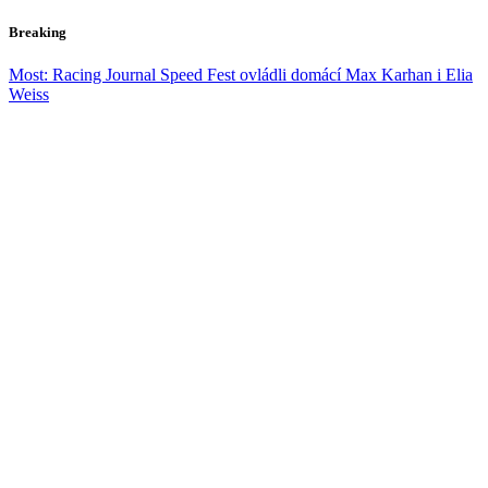
Skip
Breaking
to
content
Most: Racing Journal Speed Fest ovládli domácí Max Karhan i Elia
Weiss