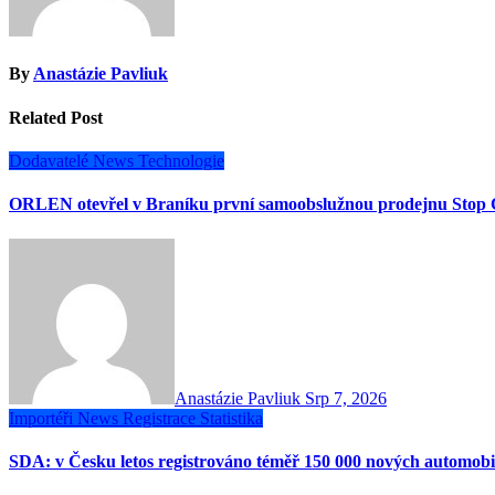
By
Anastázie Pavliuk
Related Post
Dodavatelé
News
Technologie
ORLEN otevřel v Braníku první samoobslužnou prodejnu Stop 
Anastázie Pavliuk
Srp 7, 2026
Importéři
News
Registrace
Statistika
SDA: v Česku letos registrováno téměř 150 000 nových automobi