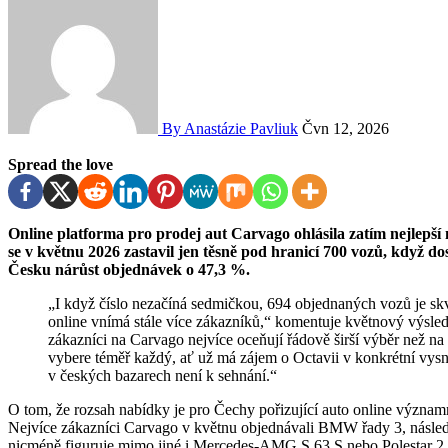
By Anastázie Pavliuk
Čvn 12, 2026
Spread the love
Online platforma pro prodej aut Carvago ohlásila zatím nejlepší měsíc na českém trhu ve své historii. Počet objednávek
se v květnu 2026 zastavil jen těsně pod hranicí 700 vozů, když do
Česku nárůst objednávek o 47,3 %.
„I když číslo nezačíná sedmičkou, 694 objednaných vozů je skvělý výsledek, který ukazuje, že výhody pořízení vozu
online vnímá stále více zákazníků,“ komentuje květnový výsle
zákazníci na Carvago nejvíce oceňují řádově širší výběr než n
vybere téměř každý, ať už má zájem o Octavii v konkrétní vysně
v českých bazarech není k sehnání.“
O tom, že rozsah nabídky je pro Čechy pořizující auto online význam
Nejvíce zákazníci Carvago v květnu objednávali BMW řady 3, násl
nicméně figuruje mimo jiné i Mercedes-AMG S 63 S nebo Polestar 2