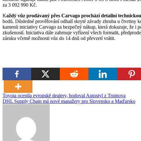
za 3 092 990 Kč.
K
aždý vůz prodávaný přes Carvago prochází detailní technicko
bodů. Důsledné prověřování odhalí skryté závady zhruba u čtvrtiny k
kamenů iniciativy Carvago za bezpečný nákup, která dokazuje, že i p
zkušeností. Iniciativa dále zahrnuje vyřízení všech formalit, předprod
záruku včetně možnosti vůz do 14 dnů od převzetí vrátit.
Navigace
Toyota ocenila evropské dealery, bodoval Autostyl z Trutnova
DHL Supply Chain má nové manažery pro Slovensko a Maďarsko
pro
příspěvek