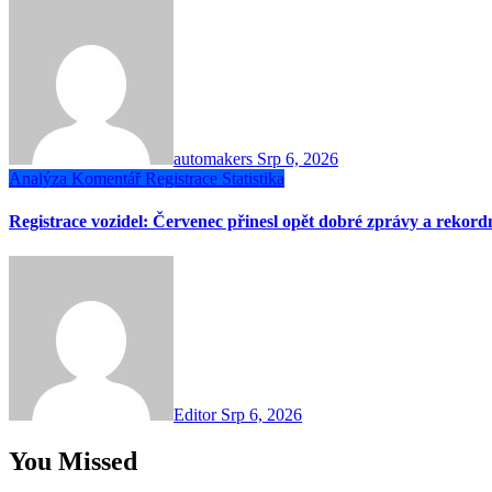
automakers
Srp 6, 2026
Analýza
Komentář
Registrace
Statistika
Registrace vozidel: Červenec přinesl opět dobré zprávy a rekor
Editor
Srp 6, 2026
You Missed