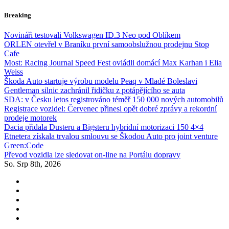
Skip
Breaking
to
content
Novináři testovali Volkswagen ID.3 Neo pod Oblíkem
ORLEN otevřel v Braníku první samoobslužnou prodejnu Stop
Cafe
Most: Racing Journal Speed Fest ovládli domácí Max Karhan i Elia
Weiss
Škoda Auto startuje výrobu modelu Peaq v Mladé Boleslavi
Gentleman silnic zachránil řidičku z potápějícího se auta
SDA: v Česku letos registrováno téměř 150 000 nových automobilů
Registrace vozidel: Červenec přinesl opět dobré zprávy a rekordní
prodeje motorek
Dacia přidala Dusteru a Bigsteru hybridní motorizaci 150 4×4
Etnetera získala trvalou smlouvu se Škodou Auto pro joint venture
Green:Code
Převod vozidla lze sledovat on-line na Portálu dopravy
So. Srp 8th, 2026