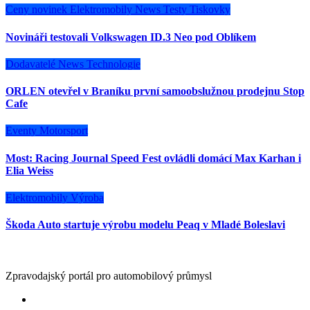
Ceny novinek
Elektromobily
News
Testy
Tiskovky
Novináři testovali Volkswagen ID.3 Neo pod Oblíkem
Dodavatelé
News
Technologie
ORLEN otevřel v Braníku první samoobslužnou prodejnu Stop
Cafe
Eventy
Motorsport
Most: Racing Journal Speed Fest ovládli domácí Max Karhan i
Elia Weiss
Elektromobily
Výroba
Škoda Auto startuje výrobu modelu Peaq v Mladé Boleslavi
Zpravodajský portál pro automobilový průmysl