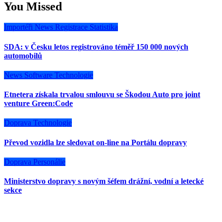
You Missed
Importéři
News
Registrace
Statistika
SDA: v Česku letos registrováno téměř 150 000 nových
automobilů
News
Software
Technologie
Etnetera získala trvalou smlouvu se Škodou Auto pro joint
venture Green:Code
Doprava
Technologie
Převod vozidla lze sledovat on-line na Portálu dopravy
Doprava
Personálie
Ministerstvo dopravy s novým šéfem drážní, vodní a letecké
sekce