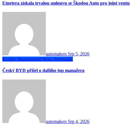
Etnetera získala trvalou smlouvu se Škodou Auto pro joint vent
automakers
Srp 5, 2026
Kariéra
Management
News
Personálie
Český BYD přišel o dalšího top manažera
automakers
Srp 4, 2026