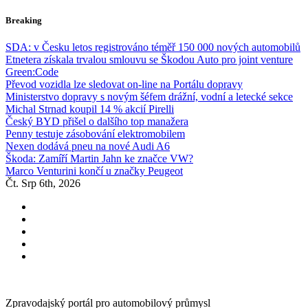
Skip
Breaking
to
content
SDA: v Česku letos registrováno téměř 150 000 nových automobilů
Etnetera získala trvalou smlouvu se Škodou Auto pro joint venture
Green:Code
Převod vozidla lze sledovat on-line na Portálu dopravy
Ministerstvo dopravy s novým šéfem drážní, vodní a letecké sekce
Michal Strnad koupil 14 % akcií Pirelli
Český BYD přišel o dalšího top manažera
Penny testuje zásobování elektromobilem
Nexen dodává pneu na nové Audi A6
Škoda: Zamíří Martin Jahn ke značce VW?
Marco Venturini končí u značky Peugeot
Čt. Srp 6th, 2026
Zpravodajský portál pro automobilový průmysl