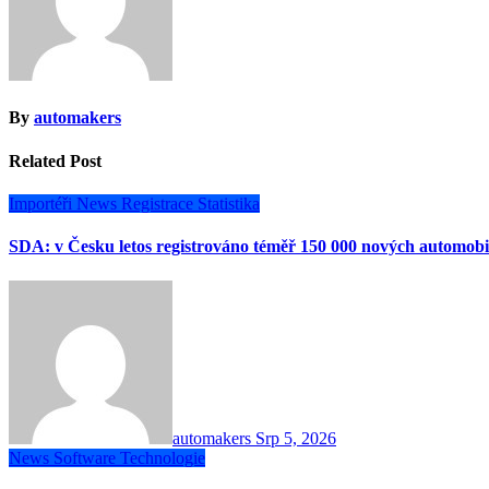
By
automakers
Related Post
Importéři
News
Registrace
Statistika
SDA: v Česku letos registrováno téměř 150 000 nových automobi
automakers
Srp 5, 2026
News
Software
Technologie