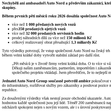
Nechyběli ani ambasadoři Auto Nord a především zákazníci, kte
skupiny.
Během prvních pěti měsíců roku 2026 dosáhla společnost Auto N
více než
1 000 p
ř
edan
ý
ch nov
ý
ch voz
ů
přes
350 prodan
ý
ch ojet
ý
ch voz
ů
více než
32 000 prodan
ý
ch servisn
í
ch hodin
prodej náhradních dílů za více než
150 milion
ů
K
č
celkový realizovaný obrat přesahující
1,3 miliardy K
č
Tyto výsledky potvrzují, že vstup společnosti Auto Nord na český tr
během velmi krátké doby vytvořit stabilní základ pro další růst.
„Pět měsíců je v životě firmy velmi krátká doba. O to více si vážím toho, čeho se nám společně podařilo dosáhnout.
Děkuji našim zaměstnancům, partnerům, importérům i zákazník
společného projektu vkládají. Jsem přesvědčen, že to nejlepší
Jednatel Auto Nord Group současně potvrdil ambice
pokračovat v 
do infrastruktury, rozšiřovat služby pro zákazníky a posilovat poz
republice.
Za dosaženými výsledky však nestojí pouze obchodní ukazatele. Auto 
hodnotou každé společnosti jsou její lidé. Téměř 200 zaměstnanců na
odcházeli spokojeni nejen s novým vozem, ale i s úrovní poskytovaný