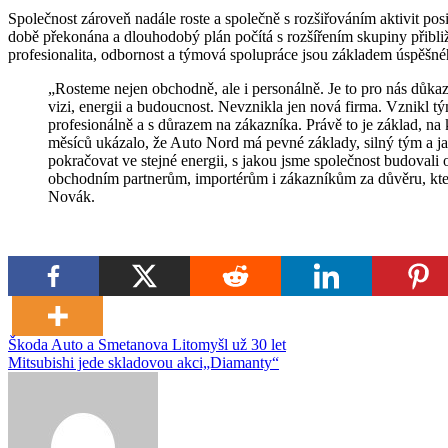
Společnost zároveň nadále roste a společně s rozšiřováním aktivit pos
době překonána a dlouhodobý plán počítá s rozšířením skupiny přibli
profesionalita, odbornost a týmová spolupráce jsou základem úspěšnéh
„Rosteme nejen obchodně, ale i personálně. Je to pro nás důkaz, že lidé chtějí být součástí projektu, který má jasnou
vizi, energii a budoucnost. Nevznikla jen nová firma. Vznikl tým 
profesionálně a s důrazem na zákazníka. Právě to je základ, na
měsíců ukázalo, že Auto Nord má pevné základy, silný tým a j
pokračovat ve stejné energii, s jakou jsme společnost budova
obchodním partnerům, importérům i zákazníkům za důvěru, kte
Novák.
Navigace
Škoda Auto a Smetanova Litomyšl už 30 let
Mitsubishi jede skladovou akci„Diamanty“
pro
příspěvek