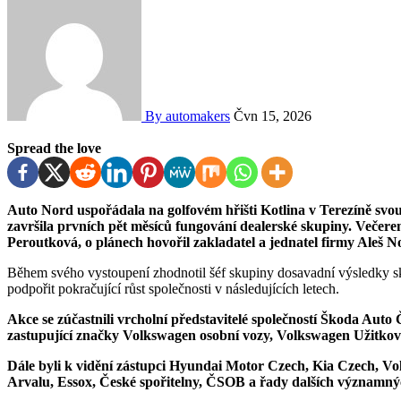
By automakers
Čvn 15, 2026
Spread the love
Auto Nord uspořádala na golfovém hřišti Kotlina v Terezíně svou první letní a zároveň otevírací party, která symbolicky
završila prvních pět měsíců fungování dealerské skupiny. Večer
Peroutková, o plánech hovořil zakladatel a jednatel firmy Aleš N
Během svého vystoupení zhodnotil šéf skupiny dosavadní výsledky sku
podpořit pokračující růst společnosti v následujících letech.
Akce se zúčastnili vrcholní představitelé společností Škoda Aut
zastupující značky Volkswagen osobní vozy, Volkswagen Užitk
Dále byli k vidění zástupci Hyundai Motor Czech, Kia Czech, Vol
Arvalu, Essox, České spořitelny, ČSOB a řady dalších významn