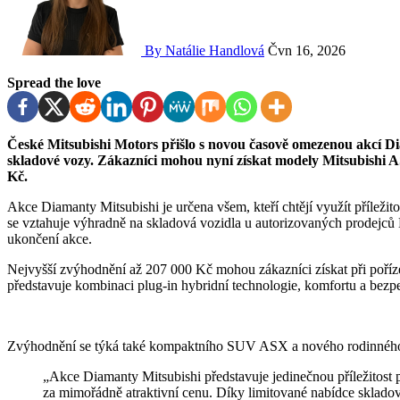
By Natálie Handlová
Čvn 16, 2026
Spread the love
České Mitsubishi Motors přišlo s novou časově omezenou akcí Diamanty Mitsubishi, která nabízí zvýhodnění na vybrané
skladové vozy. Zákazníci mohou nyní získat modely Mitsubishi 
Kč.
Akce Diamanty Mitsubishi je určena všem, kteří chtějí využít příleži
se vztahuje výhradně na skladová vozidla u autorizovaných prodejců 
ukončení akce.
Nejvyšší zvýhodnění až 207 000 Kč mohou zákazníci získat při poříz
představuje kombinaci plug-in hybridní technologie, komfortu a bezp
Zvýhodnění se týká také kompaktního SUV ASX a nového rodinnéh
„Akce Diamanty Mitsubishi představuje jedinečnou příležitost pro zákazníky, kteří hledají kvalitní a spolehlivý vůz
za mimořádně atraktivní cenu. Díky limitované nabídce sklad