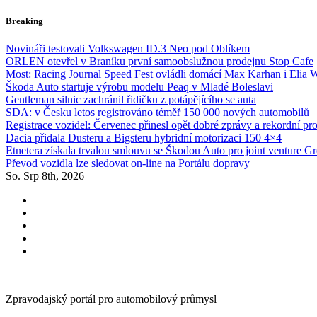
Skip
Breaking
to
content
Novináři testovali Volkswagen ID.3 Neo pod Oblíkem
ORLEN otevřel v Braníku první samoobslužnou prodejnu Stop Cafe
Most: Racing Journal Speed Fest ovládli domácí Max Karhan i Elia 
Škoda Auto startuje výrobu modelu Peaq v Mladé Boleslavi
Gentleman silnic zachránil řidičku z potápějícího se auta
SDA: v Česku letos registrováno téměř 150 000 nových automobilů
Registrace vozidel: Červenec přinesl opět dobré zprávy a rekordní pr
Dacia přidala Dusteru a Bigsteru hybridní motorizaci 150 4×4
Etnetera získala trvalou smlouvu se Škodou Auto pro joint venture G
Převod vozidla lze sledovat on-line na Portálu dopravy
So. Srp 8th, 2026
Zpravodajský portál pro automobilový průmysl