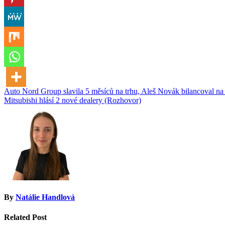
Navigace
Auto Nord Group slavila 5 měsíců na trhu, Aleš Novák bilancoval na 
Mitsubishi hlásí 2 nové dealery (Rozhovor)
pro
příspěvek
By
Natálie Handlová
Related Post