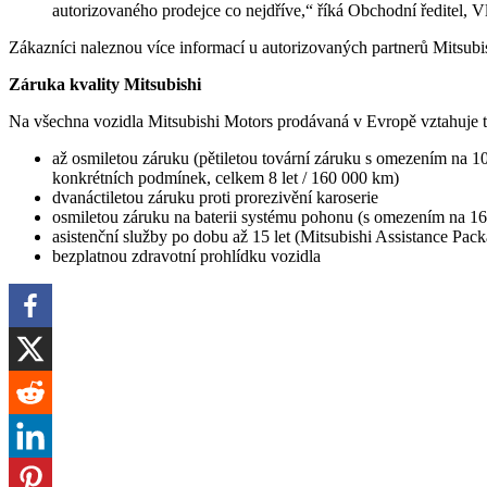
autorizovaného prodejce co nejdříve,“ říká Obchodní ředitel, V
Zákazníci naleznou více informací u autorizovaných partnerů Mitsubi
Záruka kvality Mitsubishi
Na všechna vozidla Mitsubishi Motors prodávaná v Evropě vztahuje tz
až osmiletou záruku (pětiletou tovární záruku s omezením na 10
konkrétních podmínek, celkem 8 let / 160 000 km)
dvanáctiletou záruku proti prorezivění karoserie
osmiletou záruku na baterii systému pohonu (s omezením na 1
asistenční služby po dobu až 15 let (Mitsubishi Assistance Pac
bezplatnou zdravotní prohlídku vozidla