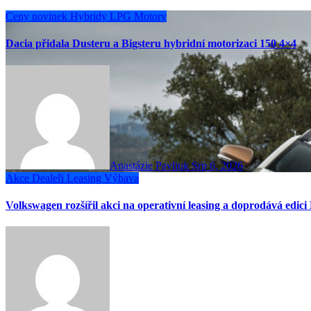
Ceny novinek
Hybridy
LPG
Motory
Dacia přidala Dusteru a Bigsteru hybridní motorizaci 150 4×4
Anastázie Pavliuk
Srp 6, 2026
Akce
Dealeři
Leasing
Výbava
Volkswagen rozšířil akci na operativní leasing a doprodává edici