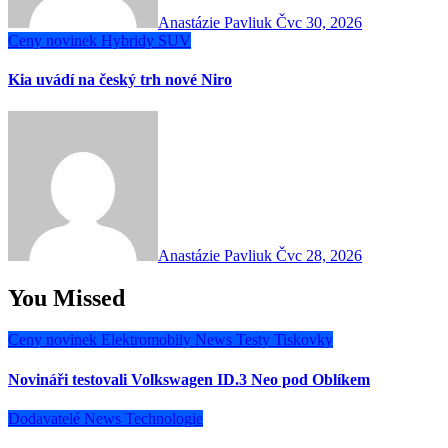
Anastázie Pavliuk
Čvc 30, 2026
Ceny novinek
Hybridy
SUV
Kia uvádí na český trh nové Niro
Anastázie Pavliuk
Čvc 28, 2026
You Missed
Ceny novinek
Elektromobily
News
Testy
Tiskovky
Novináři testovali Volkswagen ID.3 Neo pod Oblíkem
Dodavatelé
News
Technologie