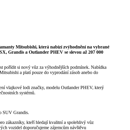
ASX, Grandis a Outlander PHEV se slevou až 207 000
tost pořídit si nový vůz za výhodnějších podmínek. Nabídka
Mitsubishi a platí pouze do vyprodání zásob anebo do
ení vlajkové lodi značky, modelu Outlander PHEV, který
ečnostních systémů.
o SUV Grandis.
ových vozidel doporučujeme zájemcům návštěvu