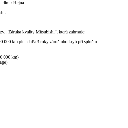
ladimír Hejna.
shi.
v. „Záruka kvality Mitsubishi“, která zahrnuje:
0 000 km plus další 3 roky záručního krytí při splnění
60 000 km)
kage)