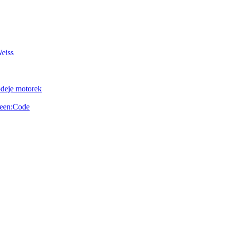
Weiss
odeje motorek
reen:Code