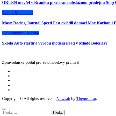
ORLEN otevřel v Braníku první samoobslužnou prodejnu Stop 
Eventy
Motorsport
Most: Racing Journal Speed Fest ovládli domácí Max Karhan i E
Elektromobily
Výroba
Škoda Auto startuje výrobu modelu Peaq v Mladé Boleslavi
Zpravodajský portál pro automobilový průmysl
Copyright © All rights reserved
|
Newsair
by
Themeansar
.
Vyhledávání