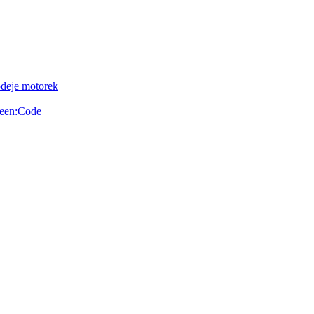
odeje motorek
reen:Code