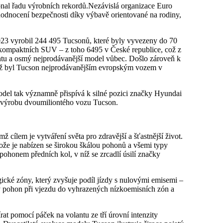
nal řadu výrobních rekordů.Nezávislá organizace Euro
odnocení bezpečnosti díky výbavě orientované na rodiny,
3 vyrobil 244 495 Tucsonů, které byly vyvezeny do 70
 kompaktních SUV – z toho 6495 v České republice, což z
tu a osmý nejprodávanější model vůbec. Došlo zároveň k
mž byl Tucson nejprodávanějším evropským vozem v
del tak významně přispívá k silné pozici značky Hyundai
l výrobu dvoumiliontého vozu Tucson.
ž cílem je vytváření světa pro zdravější a šťastnější život.
tože je nabízen se širokou škálou pohonů a všemi typy
pohonem předních kol, v níž se zrcadlí úsilí značky
ické zóny, který zvyšuje podíl jízdy s nulovými emisemi –
ký pohon při vjezdu do vyhrazených nízkoemisních zón a
t pomocí páček na volantu ze tří úrovní intenzity