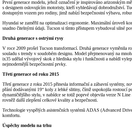
První generace modelu, jehož označení je inspirováno arizonským 
s designem oslovujícím motoristy, kteří vyhledávají dobrodružství. T
dostupným vozem pro rodiny, jimž nabízí bezpečnostní výbavu, robust
Hyundai se zaměřil na optimalizaci ergonomie. Maximální úroveň komfo
snadno čitelnými údaji. Tucson si tímto přístupem vybudoval silné pos
Druhá generace s ostrými rysy
V roce 2009 prošel Tucson transformací. Druhá generace vyměnila robus
souladu s trendy v soudobém designu. Model přejmenovaný na mnoha
ix35 udělal vývojový skok z hlediska stylu i funkčnosti a nabídl vylepš
nejmodernější bezpečnostní prvky.
Třetí generace od roku 2015
Třetí generace z roku 2015 přinesla informační a zábavní systémy, nov
přání dodávanými 19“ koly z lehké slitiny, čímž uspokojila rostoucí
dynamičtějšího stylu, v nabídce se totiž poprvé objevila verze N Lin
rovněž další zlepšení celkové kvality a bezpečnosti.
Technologie vyspělých asistenčních systémů ADAS (Advanced Driver 
komfortu.
Úspěchy modelu na trhu