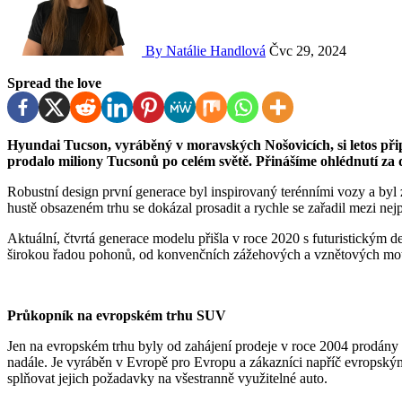
By Natálie Handlová
Čvc 29, 2024
Spread the love
Hyundai Tucson, vyráběný v moravských Nošovicích, si letos připomíná své 20. výročí. Od svého debutu v roce 2004 se
prodalo miliony Tucsonů po celém světě. Přinášíme ohlédnutí za
Robustní design první generace byl inspirovaný terénními vozy a by
hustě obsazeném trhu se dokázal prosadit a rychle se zařadil mezi n
Aktuální, čtvrtá generace modelu přišla v roce 2020 s futuristickým d
širokou řadou pohonů, od konvenčních zážehových a vznětových motor
Průkopník na evropském trhu SUV
Jen na evropském trhu byly od zahájení prodeje v roce 2004 prodány v
nadále. Je vyráběn v Evropě pro Evropu a zákazníci napříč evropský
splňovat jejich požadavky na všestranně využitelné auto.