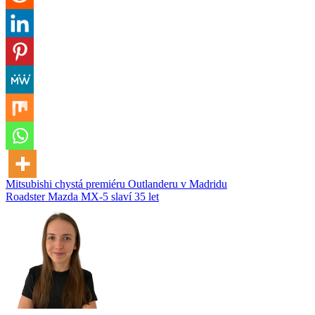
Navigace
Mitsubishi chystá premiéru Outlanderu v Madridu
Roadster Mazda MX-5 slaví 35 let
pro
příspěvek