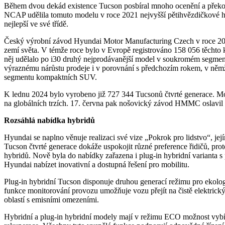
Během dvou dekád existence Tucson posbíral mnoho ocenění a překo
NCAP udělila tomuto modelu v roce 2021 nejvyšší pětihvězdičkové h
nejlepší ve své třídě.
Český výrobní závod Hyundai Motor Manufacturing Czech v roce 202
zemí světa. V témže roce bylo v Evropě registrováno 158 056 těchto
něj udělalo po i30 druhý nejprodávanější model v soukromém segmen
výraznému nárůstu prodeje i v porovnání s předchozím rokem, v ně
segmentu kompaktních SUV.
K lednu 2024 bylo vyrobeno již 727 344 Tucsonů čtvrté generace. Mo
na globálních trzích. 17. června pak nošovický závod HMMC oslavi
Rozsáhlá nabídka hybridů
Hyundai se naplno věnuje realizaci své vize „Pokrok pro lidstvo“, jejím
Tucson čtvrté generace dokáže uspokojit různé preference řidičů, pro
hybridů. Nově byla do nabídky zařazena i plug-in hybridní varianta s 
Hyundai nabízet inovativní a dostupná řešení pro mobilitu.
Plug-in hybridní Tucson disponuje druhou generací režimu pro ekolog
funkce monitorování provozu umožňuje vozu přejít na čistě elektric
oblastí s emisními omezeními.
Hybridní a plug-in hybridní modely mají v režimu ECO možnost vybíra