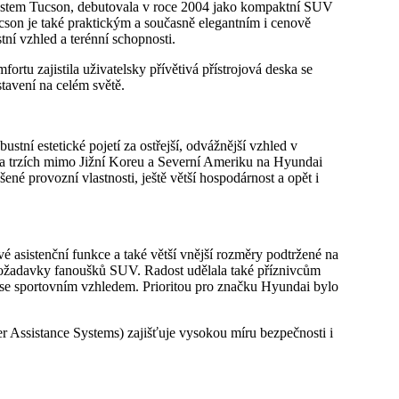
městem Tucson, debutovala v roce 2004 jako kompaktní SUV
ucson je také praktickým a současně elegantním i cenově
ní vzhled a terénní schopnosti.
rtu zajistila uživatelsky přívětivá přístrojová deska se
tavení na celém světě.
tní estetické pojetí za ostřejší, odvážnější vzhled v
 trzích mimo Jižní Koreu a Severní Ameriku na Hyundai
ené provozní vlastnosti, ještě větší hospodárnost a opět i
é asistenční funkce a také větší vnější rozměry podtržené na
 požadavky fanoušků SUV. Radost udělala také příznivcům
e se sportovním vzhledem. Prioritou pro značku Hyundai bylo
Assistance Systems) zajišťuje vysokou míru bezpečnosti i