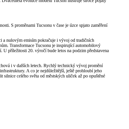
 Dvacetiletá evoluce modelu Tucson ilustruje široce pojatý
ntnosti. S proměnami Tucsonu v čase je úzce spjato zaměření
i a nulovým emisím pokračuje i vývoj od tradičních
ům. Transformace Tucsonu je inspirující automobilový
í. U příležitosti 20. výročí bude letos na podzim představena
ová i v dalších letech. Rychlý technický vývoj promění
frastruktury. A co je nejdůležitější, ještě prohloubí jeho
dit silnice celého světa od městských uliček až po opuštěné