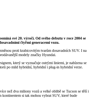
 dosavadními čtyřmi generacemi vozu.
l změnou proti krabicovitým tvarům dosavadních SUV. I na
ejprodávanější modely značky Hyundai.
esignem, který se vyznačuje ostrými liniemi, je nabízena se
ů po mild hybridní, hybridní i plug-in hybridní verze.
íce než dva miliony vozů a velké oblibě se Tucson se těší i
m kontinentem si tak mohou vybrat SUV, které bude