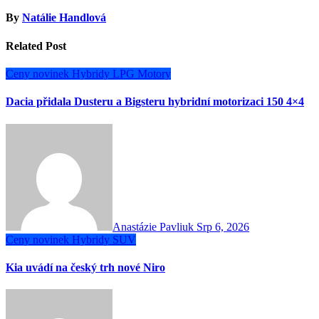
By
Natálie Handlová
Related Post
Ceny novinek
Hybridy
LPG
Motory
Dacia přidala Dusteru a Bigsteru hybridní motorizaci 150 4×4
Anastázie Pavliuk
Srp 6, 2026
Ceny novinek
Hybridy
SUV
Kia uvádí na český trh nové Niro