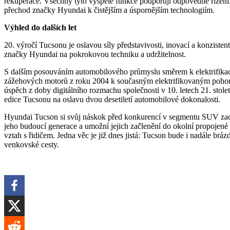
rekuperace. Všechny tyto vyspělé funkce podporují odpovědné řízení.
přechod značky Hyundai k čistějším a úspornějším technologiím.
Výhled do dalších let
20. výročí Tucsonu je oslavou síly představivosti, inovací a konziste
značky Hyundai na pokrokovou techniku a udržitelnost.
S dalším posouváním automobilového průmyslu směrem k elektrifikac
zážehových motorů z roku 2004 k současným elektrifikovaným pohon
úspěch z doby digitálního rozmachu společnosti v 10. letech 21. stolet
edice Tucsonu na oslavu dvou desetiletí automobilové dokonalosti.
Hyundai Tucson si svůj náskok před konkurencí v segmentu SUV zach
jeho budoucí generace a umožní jejich začlenění do okolní propojené in
vztah s řidičem. Jedna věc je již dnes jistá: Tucson bude i nadále bráz
venkovské cesty.