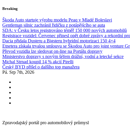
Skip
Breaking
to
content
Škoda Auto startuje výrobu modelu Peaq v Mladé Boleslavi
Gentleman silnic zachránil řidičku z potápějícího se auta
SDA: v Česku letos registrováno téměř 150 000 nových automobilů
Registrace vozidel: Červenec přinesl opět dobré zprávy a rekordní pr
Dacia přidala Dusteru a Bigsteru hybridní motorizaci 150 4×4
Etnetera získala trvalou smlouvu se Škodou Auto pro joint venture G
Převod vozidla lze sledovat on-line na Portálu dopravy
Ministerstvo dopravy s novým šéfem drážní, vodní a letecké sekce
Michal Strnad koupil 14 % akcií Pirelli
Český BYD přišel o dalšího top manažera
Pá. Srp 7th, 2026
Zpravodajský portál pro automobilový průmysl