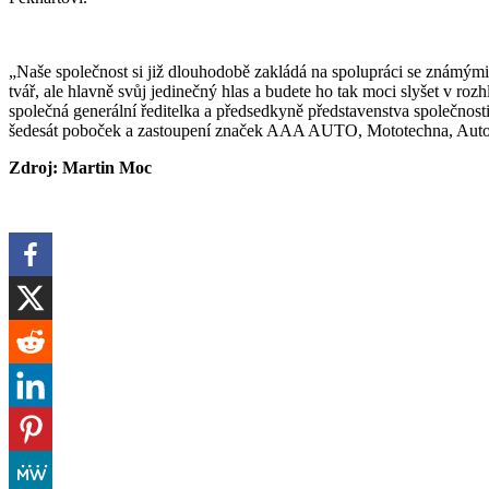
„Naše společnost si již dlouhodobě zakládá na spolupráci se známý
tvář, ale hlavně svůj jedinečný hlas a budete ho tak moci slyšet v roz
společná generální ředitelka a předsedkyně představenstva společnos
šedesát poboček a zastoupení značek AAA AUTO, Mototechna, Auto 
Zdroj: Martin Moc