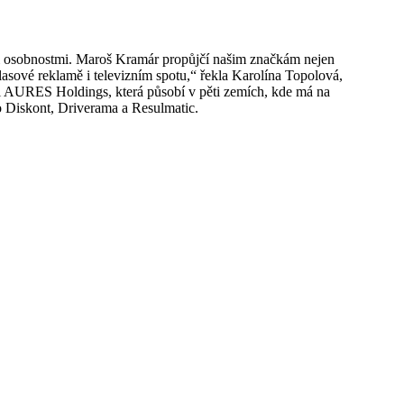
mi osobnostmi. Maroš Kramár propůjčí našim značkám nejen
hlasové reklamě i televizním spotu,“ řekla Karolína Topolová,
ti AURES Holdings, která působí v pěti zemích, kde má na
Diskont, Driverama a Resulmatic.