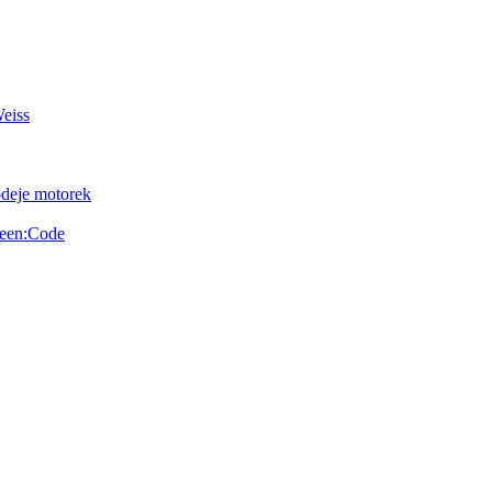
Weiss
odeje motorek
reen:Code