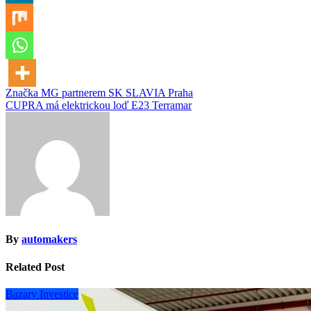
Navigace
Značka MG partnerem SK SLAVIA Praha
CUPRA má elektrickou loď E23 Terramar
pro
příspěvek
By
automakers
Related Post
Bazary
Investice