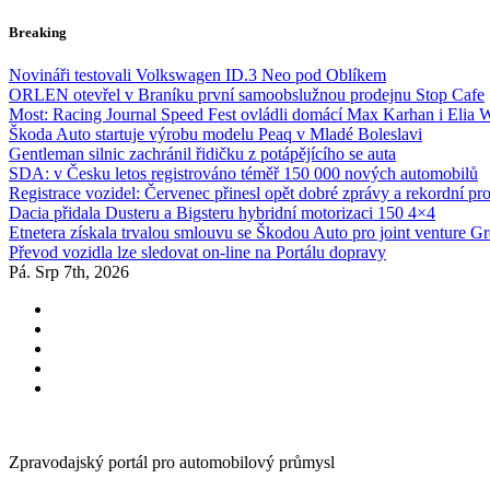
Skip
Breaking
to
content
Novináři testovali Volkswagen ID.3 Neo pod Oblíkem
ORLEN otevřel v Braníku první samoobslužnou prodejnu Stop Cafe
Most: Racing Journal Speed Fest ovládli domácí Max Karhan i Elia 
Škoda Auto startuje výrobu modelu Peaq v Mladé Boleslavi
Gentleman silnic zachránil řidičku z potápějícího se auta
SDA: v Česku letos registrováno téměř 150 000 nových automobilů
Registrace vozidel: Červenec přinesl opět dobré zprávy a rekordní pr
Dacia přidala Dusteru a Bigsteru hybridní motorizaci 150 4×4
Etnetera získala trvalou smlouvu se Škodou Auto pro joint venture G
Převod vozidla lze sledovat on-line na Portálu dopravy
Pá. Srp 7th, 2026
Zpravodajský portál pro automobilový průmysl