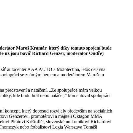
kde už jsou bavič Richard Genzer, moderátor Ondřej
 síť autocenter AAA AUTO a Mototechna, letos oslavila
vila spolupráci se známým hercem a moderátorem Marošem
na představení a natáčení. „Ze spolupráce mám velkou
bliky, kde budu hrát nebo natáčet,“ komentoval spolupráci
koncept, který doposud rozvíjely především na sociálních
chardovi Genzerovi, promotérovi a majiteli Oktagon MMA
vi Pirátovi Krištofiči, slovenskému komikovi Richardovi
 Thomczyk nebo fotbalistovi Legia Warszava Tomáši