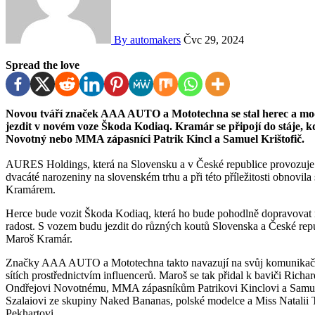
By automakers
Čvc 29, 2024
Spread the love
Novou tváří značek AAA AUTO a Mototechna se stal herec a moderátor Maroš Kramár, který díky tomuto spojení bude
jezdit v novém voze Škoda Kodiaq. Kramár se připojí do stáje, 
Novotný nebo MMA zápasníci Patrik Kincl a Samuel Krištofič.
AURES Holdings, která na Slovensku a v České republice provozuje
dvacáté narozeniny na slovenském trhu a při této příležitosti obno
Kramárem.
Herce bude vozit Škoda Kodiaq, která ho bude pohodlně dopravovat 
radost. S vozem budu jezdit do různých koutů Slovenska a České repu
Maroš Kramár.
Značky AAA AUTO a Mototechna takto navazují na svůj komunikační 
sítích prostřednictvím influencerů. Maroš se tak přidal k baviči Ri
Ondřejovi Novotnému, MMA zápasníkům Patrikovi Kinclovi a Samuelo
Szalaiovi ze skupiny Naked Bananas, polské modelce a Miss Natalii
Pekhartovi.