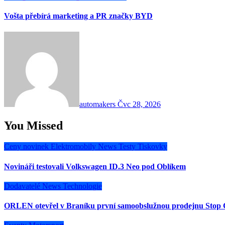
Vošta přebírá marketing a PR značky BYD
automakers
Čvc 28, 2026
You Missed
Ceny novinek
Elektromobily
News
Testy
Tiskovky
Novináři testovali Volkswagen ID.3 Neo pod Oblíkem
Dodavatelé
News
Technologie
ORLEN otevřel v Braníku první samoobslužnou prodejnu Stop 