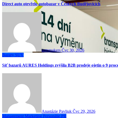
Direct auto otevřelo autobazar v Českých Budějovicích
automakers
Čvc 30, 2026
Bazary
SUV
Síť bazarů AURES Holdings zvýšila B2B prodeje ojetin o 9 proc
Anastázie Pavliuk
Čvc 29, 2026
Management
Marketing
Personálie
PR