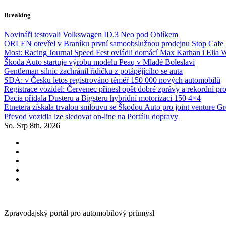
Skip
Breaking
to
content
Novináři testovali Volkswagen ID.3 Neo pod Oblíkem
ORLEN otevřel v Braníku první samoobslužnou prodejnu Stop Cafe
Most: Racing Journal Speed Fest ovládli domácí Max Karhan i Elia 
Škoda Auto startuje výrobu modelu Peaq v Mladé Boleslavi
Gentleman silnic zachránil řidičku z potápějícího se auta
SDA: v Česku letos registrováno téměř 150 000 nových automobilů
Registrace vozidel: Červenec přinesl opět dobré zprávy a rekordní pr
Dacia přidala Dusteru a Bigsteru hybridní motorizaci 150 4×4
Etnetera získala trvalou smlouvu se Škodou Auto pro joint venture G
Převod vozidla lze sledovat on-line na Portálu dopravy
So. Srp 8th, 2026
Zpravodajský portál pro automobilový průmysl