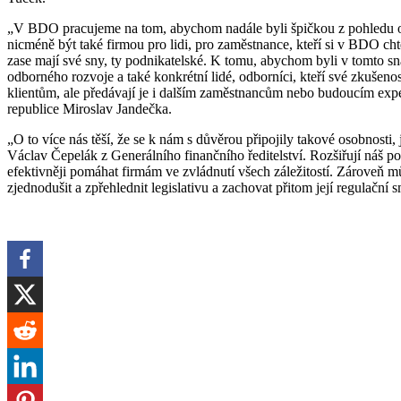
„V BDO pracujeme na tom, abychom nadále byli špičkou z pohledu o
nicméně být také firmou pro lidi, pro zaměstnance, kteří si v BDO chtěj
zase mají své sny, ty podnikatelské. K tomu, abychom byli v tomto 
odborného rozvoje a také konkrétní lidé, odborníci, kteří své zkušen
klientům, ale předávají je i dalším zaměstnancům nebo budoucím ex
republice Miroslav Jandečka.
„O to více nás těší, že se k nám s důvěrou připojily takové osobnosti,
Václav Čepelák z Generálního finančního ředitelství. Rozšiřují náš p
efektivněji pomáhat firmám ve zvládnutí všech záležitostí. Zároveň m
zjednodušit a zpřehlednit legislativu a zachovat přitom její regulační