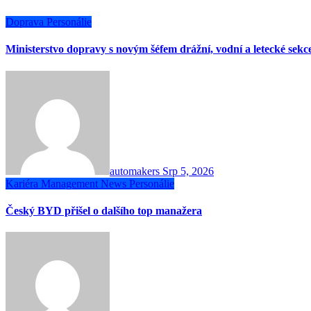
Doprava
Personálie
Ministerstvo dopravy s novým šéfem drážní, vodní a letecké sekc
automakers
Srp 5, 2026
Kariéra
Management
News
Personálie
Český BYD přišel o dalšího top manažera