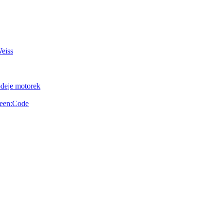
Weiss
odeje motorek
reen:Code