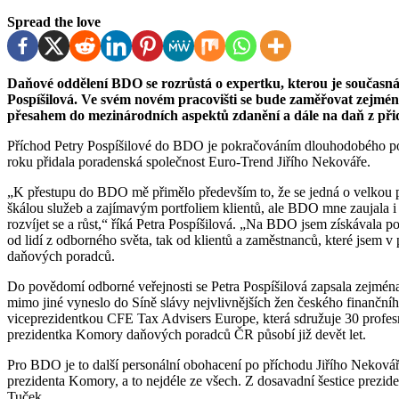
Spread the love
Daňové oddělení BDO se rozrůstá o expertku, kterou je současná prezidentka Komory daňových poradců Petra
Pospíšilová. Ve svém novém pracovišti se bude zaměřovat zejmé
přesahem do mezinárodních aspektů zdanění a dále na daň z při
Příchod Petry Pospíšilové do BDO je pokračováním dlouhodobého po
roku přidala poradenská společnost Euro-Trend Jiřího Nekováře.
„K přestupu do BDO mě přimělo především to, že se jedná o velkou p
škálou služeb a zajímavým portfoliem klientů, ale BDO mne zaujala i 
rozvíjet se a růst,“ říká Petra Pospíšilová. „Na BDO jsem získávala po
od lidí z odborného světa, tak od klientů a zaměstnanců, které jsem 
daňových poradců.
Do povědomí odborné veřejnosti se Petra Pospíšilová zapsala zejmén
mimo jiné vyneslo do Síně slávy nejvlivnějších žen českého finančního 
viceprezidentkou CFE Tax Advisers Europe, která sdružuje 30 profe
prezidentka Komory daňových poradců ČR působí již devět let.
Pro BDO je to další personální obohacení po příchodu Jiřího Nekováře
prezidenta Komory, a to nejdéle ze všech. Z dosavadní šestice prez
Tuček.