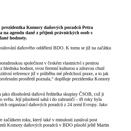
na na agendu daně z příjmů právnických osob s
dané hodnoty.
silování daňového oddělení BDO. K tomu se již na začátku
oradenskou společnost v českém vlastnictví s pestrou
z hlediska hodnot, svou firemní kulturou a zdravou chutí
zitivní reference již v průběhu mé předchozí praxe, a to jak
v profesním prostředí poznala,“ doplňuje prezidentka Komory
a jako dlouholetá daňová ředitelka skupiny ČSOB, což ji
světa. Její působení sahá i do zahraničí – tři roky byla
sních organizací daňových poradců z 24 zemí Evropy. Jako
 začátkem roku, který také v minulosti zastával post
identů Komory daňových poradců v BDO působí ještě Martin