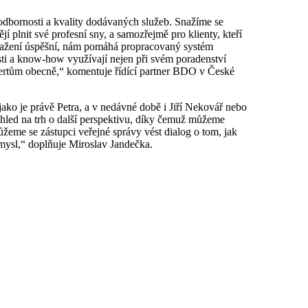
dbornosti a kvality dodávaných služeb. Snažíme se
í plnit své profesní sny, a samozřejmě pro klienty, kteří
snažení úspěšní, nám pomáhá propracovaný systém
osti a know-how využívají nejen při svém poradenství
pertům obecně,“ komentuje řídící partner BDO v České
 jako je právě Petra, a v nedávné době i Jiří Nekovář nebo
ohled na trh o další perspektivu, díky čemuž můžeme
ůžeme se zástupci veřejné správy vést dialog o tom, jak
 smysl,“ doplňuje Miroslav Jandečka.