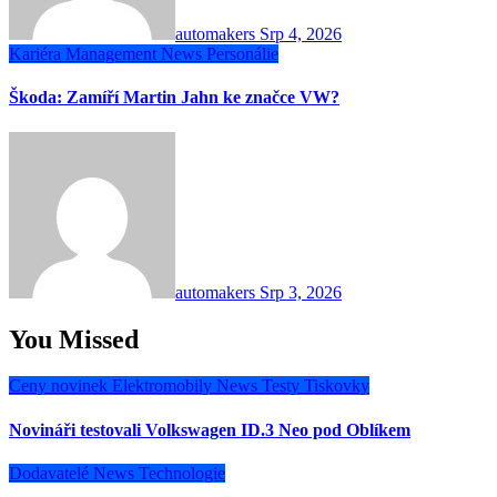
automakers
Srp 4, 2026
Kariéra
Management
News
Personálie
Škoda: Zamíří Martin Jahn ke značce VW?
automakers
Srp 3, 2026
You Missed
Ceny novinek
Elektromobily
News
Testy
Tiskovky
Novináři testovali Volkswagen ID.3 Neo pod Oblíkem
Dodavatelé
News
Technologie